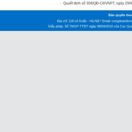
Quyết định số 308/QĐ-CĐVNPT, ngày 29/
Bản quyền thu
Địa chỉ: 118 Lê Duẩn - Hà Nội * Email:
congdoandsv
Giấy phép: Số 70/GP-TTĐT ngày 08/04/2010 của Cục Quản 