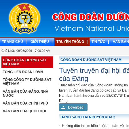
TRANG CHỦ |
GIỚI THIỆU |
TRUYỀN THỐNG |
TIN TỨC |
VĂN BẢN
Chủ Nhật, 09/08/2026 - 7:00:02 AM
CÔNG ĐOÀN ĐƯỜNG SẮT VIỆT NAM
CÔNG ĐOÀN ĐƯỜNG SẮT
VIỆT NAM
Tuyên truyền đại hội đ
TỔNG LIÊN ĐOÀN LĐVN
của Đảng
TỔNG CÔNG TY ĐƯỜNG SẮT
VIỆT NAM
Thực hiện chỉ đạo của Công đoàn Thông tin
tuyên truyền đại hội đảng bộ các cấp và Đại
VĂN BẢN CỦA ĐẢNG, NHÀ
NƯỚC
Nam ban hành hướng dẫn số 18/CĐVNPT, ngày
Đảng.
VĂN BẢN CỦA CHÍNH PHỦ
VĂN BẢN CỦA QUỐC HỘI
DANH SÁCH TÀI NGUYÊN KHÁC
Hướng dẫn thi tìm hiểu Luật an toàn, vệ si