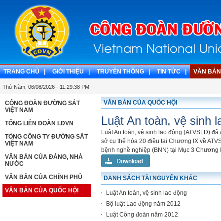
TRANG CHỦ |
GIỚI THIỆU |
TRUYỀN THỐNG |
TIN TỨC |
VĂN BẢN
Thứ Năm, 06/08/2026 - 11:29:38 PM
VĂN BẢN CỦA QUỐC HỘI
CÔNG ĐOÀN ĐƯỜNG SẮT
VIỆT NAM
Luật An toàn, vệ sinh 
TỔNG LIÊN ĐOÀN LĐVN
Luật An toàn, vệ sinh lao động (ATVSLĐ) đã 
TỔNG CÔNG TY ĐƯỜNG SẮT
sở cụ thể hóa 20 điều tại Chương IX về ATV
VIỆT NAM
bệnh nghề nghiệp (BNN) tại Mục 3 Chương I
VĂN BẢN CỦA ĐẢNG, NHÀ
NƯỚC
VĂN BẢN CỦA CHÍNH PHỦ
DANH SÁCH TÀI NGUYÊN KHÁC
VĂN BẢN CỦA QUỐC HỘI
Luật An toàn, vệ sinh lao động
Bộ luật Lao động năm 2012
Luật Công đoàn năm 2012