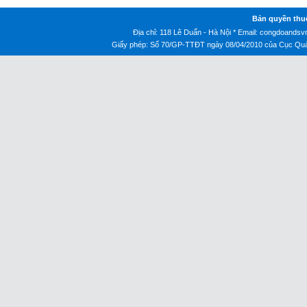
Bản quyền thu
Địa chỉ: 118 Lê Duẩn - Hà Nội * Email:
congdoandsv
Giấy phép: Số 70/GP-TTĐT ngày 08/04/2010 của Cục Quản 