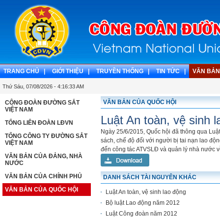
TRANG CHỦ |
GIỚI THIỆU |
TRUYỀN THỐNG |
TIN TỨC |
VĂN BẢN
Thứ Sáu, 07/08/2026 - 4:16:33 AM
VĂN BẢN CỦA QUỐC HỘI
CÔNG ĐOÀN ĐƯỜNG SẮT
VIỆT NAM
Luật An toàn, vệ sinh 
TỔNG LIÊN ĐOÀN LĐVN
Ngày 25/6/2015, Quốc hội đã thông qua Luật
TỔNG CÔNG TY ĐƯỜNG SẮT
sách, chế độ đối với người bị tai nạn lao đ
VIỆT NAM
đến công tác ATVSLĐ và quản lý nhà nước về
VĂN BẢN CỦA ĐẢNG, NHÀ
NƯỚC
VĂN BẢN CỦA CHÍNH PHỦ
DANH SÁCH TÀI NGUYÊN KHÁC
VĂN BẢN CỦA QUỐC HỘI
Luật An toàn, vệ sinh lao động
Bộ luật Lao động năm 2012
Luật Công đoàn năm 2012