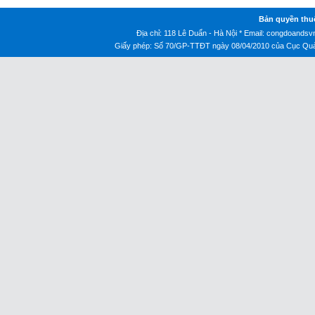
Bản quyền thu
Địa chỉ: 118 Lê Duẩn - Hà Nội * Email:
congdoandsv
Giấy phép: Số 70/GP-TTĐT ngày 08/04/2010 của Cục Quản 