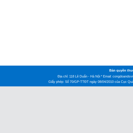
Bản quyền thu
Địa chỉ: 118 Lê Duẩn - Hà Nội * Email:
congdoandsv
Giấy phép: Số 70/GP-TTĐT ngày 08/04/2010 của Cục Quản 