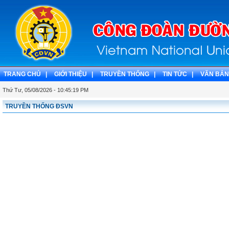
TRANG CHỦ |
GIỚI THIỆU |
TRUYỀN THỐNG |
TIN TỨC |
VĂN BẢN
Thứ Tư, 05/08/2026 - 10:45:19 PM
TRUYỀN THỐNG ĐSVN