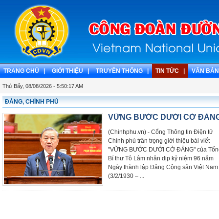
TRANG CHỦ |
GIỚI THIỆU |
TRUYỀN THỐNG |
TIN TỨC |
VĂN BẢN
Thứ Bẩy, 08/08/2026 - 5:50:17 AM
ĐẢNG, CHÍNH PHỦ
VỮNG BƯỚC DƯỚI CỜ ĐẢN
(Chinhphu.vn) - Cổng Thông tin Điện tử
Chính phủ trân trọng giới thiệu bài viết
"VỮNG BƯỚC DƯỚI CỜ ĐẢNG" của Tổn
Bí thư Tô Lâm nhân dịp kỷ niệm 96 năm
Ngày thành lập Đảng Cộng sản Việt Nam
(3/2/1930 – ...