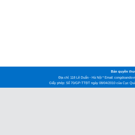
Bản quyền thu
Địa chỉ: 118 Lê Duẩn - Hà Nội * Email:
congdoandsv
Giấy phép: Số 70/GP-TTĐT ngày 08/04/2010 của Cục Quản 