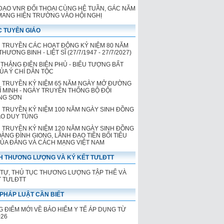
ĐẠO VNR ĐỐI THOẠI CÙNG HỆ TUẦN, GÁC NĂM
 MANG HIỆN TRƯỜNG VÀO HỘI NGHỊ
 TUYÊN GIÁO
 TRUYỀN CÁC HOẠT ĐỘNG KỶ NIỆM 80 NĂM
HƯƠNG BINH - LIỆT SĨ (27/7/1947 - 27/7/2027)
 THẮNG ĐIỆN BIÊN PHỦ - BIỂU TƯỢNG BẤT
CỦA Ý CHÍ DÂN TỘC
 TRUYỀN KỶ NIỆM 65 NĂM NGÀY MỞ ĐƯỜNG
Í MINH - NGÀY TRUYỀN THỐNG BỘ ĐỘI
NG SƠN
 TRUYỀN KỶ NIỆM 100 NĂM NGÀY SINH ĐỒNG
ÀO DUY TÙNG
 TRUYỀN KỶ NIỆM 120 NĂM NGÀY SINH ĐỒNG
OÀNG ĐÌNH GIONG, LÃNH ĐẠO TIỀN BỐI TIÊU
CỦA ĐẢNG VÀ CÁCH MẠNG VIỆT NAM
H THƯƠNG LƯỢNG VÀ KÝ KẾT TƯLĐTT
 TỰ, THỦ TỤC THƯƠNG LƯỢNG TẬP THỂ VÀ
T TƯLĐTT
PHÁP LUẬT CẦN BIẾT
 ĐIỂM MỚI VỀ BẢO HIỂM Y TẾ ÁP DỤNG TỪ
026