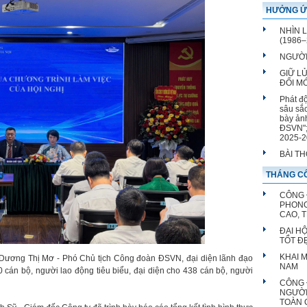
HƯỞNG Ứ
hiện đại 
NHÌN 
(1986–
NGƯỜI
GIỮ L
ĐỔI M
Phát đ
sâu sắ
bày ản
ĐSVN";
2025-2
BÀI T
THÁNG CÔ
CÔNG 
PHONG
CAO, 
ĐẠI H
TỐT Đ
KHAI 
 Dương Thị Mơ - Phó Chủ tịch Công đoàn ĐSVN, đại diện lãnh đạo
NAM
án bộ, người lao động tiêu biểu, đại diện cho 438 cán bộ, người
CÔNG 
NGƯỜI
TOÀN 