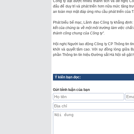
Công ty đạt được nhiều thành tích và đề nghị Cô
đấu để duy trì và phát triển hơn nữa mức tăng trư
an toàn mọi mặt đáp ứng nhu cầu phát triển của T
Phát biểu bế mạc, Lãnh đạo Công ty khẳng định
kết của chúng ta về một môi trường làm việc chất
thành công chung của Công ty”.
Hội nghị Người lao động Công ty CP Thông tin tí
khởi và quyết tâm cao. Với sự đồng lòng giữa B
phần Thông tin tín hiệu Đường sắt Hà Nội sẽ gặt h
Ý kiến bạn đọc:
Gửi bình luận của bạn