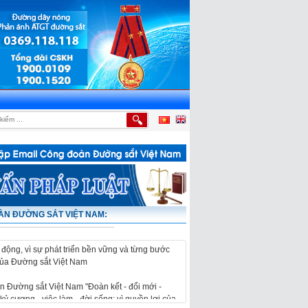
ỂM TỰA CỦA NGƯỜI LAO ĐỘNG
|
LỄ PHÁT ĐỘNG THI ĐUA VÀ KHỞI CÔNG CÔNG TRÌN
N ĐƯỜNG SẮT VIỆT NAM:
 Đường sắt Việt Nam "Đoàn kết - đổi mới -
kỷ cương - việc làm - đời sống; vì quyền lợi của
 động, vì sự phát triển bền vững và từng bước
của Đường sắt Việt Nam
 Đường sắt Việt Nam "Đoàn kết - đổi mới -
kỷ cương - việc làm - đời sống; vì quyền lợi của
 động, vì sự phát triển bền vững và từng bước