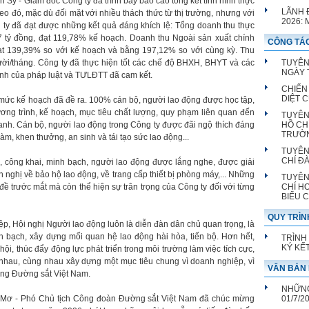
h Sỹ - Giám đốc Công ty đã trình bày báo cáo tổng kết tình hình thực
LÃNH 
o đó, mặc dù đối mặt với nhiều thách thức từ thị trường, nhưng với
2026:
g ty đã đạt được những kết quả đáng khích lệ: Tổng doanh thu thực
7 tỷ đồng, đạt 119,78% kế hoạch. Doanh thu Ngoài sản xuất chính
CÔNG TÁC
đạt 139,39% so với kế hoạch và bằng 197,12% so với cùng kỳ. Thu
ời/tháng. Công ty đã thực hiện tốt các chế độ BHXH, BHYT và các
TUYÊN
NGÀY T
ịnh của pháp luật và TƯLĐTT đã cam kết.
CHIẾN
DIỆT 
t mức kế hoạch đã đề ra. 100% cán bộ, người lao động được học tập,
hương trình, kế hoạch, mục tiêu chất lượng, quy phạm liên quan đến
TUYÊN
oanh. Cán bộ, người lao động trong Công ty được đãi ngộ thích đáng
HỒ CH
TRƯỜ
àm, khen thưởng, an sinh và tái tạo sức lao động...
TUYÊN
CHÍ Đ
, công khai, minh bạch, người lao động được lắng nghe, được giải
ến nghị về bảo hộ lao động, về trang cấp thiết bị phòng máy,... Những
TUYÊN
 đề trước mắt mà còn thể hiện sự trân trọng của Công ty đối với từng
CHÍ H
BIỂU 
QUY TRÌN
ệp, Hội nghị Người lao động luôn là diễn đàn dân chủ quan trọng, là
 bạch, xây dựng mối quan hệ lao động hài hòa, tiến bộ. Hơn hết,
TRÌNH
KÝ KẾ
hội, thúc đẩy động lực phát triển trong môi trường làm việc tích cực,
n nhau, cùng nhau xây dựng một mục tiêu chung vì doanh nghiệp, vì
VĂN BẢN 
đồng Đường sắt Việt Nam.
NHỮNG
hị Mơ - Phó Chủ tịch Công đoàn Đường sắt Việt Nam đã chúc mừng
01/7/2