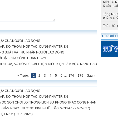
Nữ CBCNV 
& các hoạ
Tặng NLĐ 
phòng chố
Thăm hỏi 
ĐỊA CHỈ L
TỰA CỦA NGƯỜI LAO ĐỘNG
ẬP: ĐỐI THOẠI, HỢP TÁC, CÙNG PHÁT TRIỂN
ĂNG SUẤT VÀ THU NHẬP NGƯỜI LAO ĐỘNG
NỔI BẬT CỦA CÔNG ĐOÀN ĐSVN
ỚI HÓA, SỐ HÓA ĐỂ CẢI THIỆN ĐIỀU KIỆN LÀM VIỆC NÂNG CAO
« Trước
1
2
3
4
5
6
...
174
175
Sau »
TỰA CỦA NGƯỜI LAO ĐỘNG
ẬP: ĐỐI THOẠI, HỢP TÁC, CÙNG PHÁT TRIỂN
 MỐC SON CHÓI LỌI TRONG LỊCH SỬ PHONG TRÀO CÔNG NHÂN
ĂM NGÀY THƯƠNG BINH - LIỆT SĨ (27/7/1947 - 27/7/2027)
IỆT NAM (1986–2026)