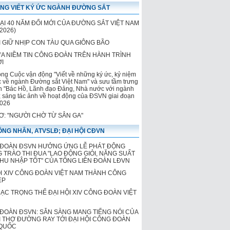
NG VIẾT KÝ ỨC NGÀNH ĐƯỜNG SẮT
của Đường sắt Việt Nam
LẠI 40 NĂM ĐỔI MỚI CỦA ĐƯỜNG SẮT VIỆT NAM
2026)
 GIỮ NHỊP CON TÀU QUA GIÔNG BÃO
ỬA NIỀM TIN CÔNG ĐOÀN TRÊN HÀNH TRÌNH
ỚI
ộng Cuộc vận động "Viết về những ký ức, kỷ niệm
c về ngành Đường sắt Việt Nam" và sưu tầm trưng
h "Bác Hồ, Lãnh đạo Đảng, Nhà nước với ngành
 sáng tác ảnh về hoạt động của ĐSVN giai đoạn
026
HƠ: "NGƯỜI CHỜ TỪ SÂN GA"
NG NHÂN, ATVSLĐ; ĐẠI HỘI CĐVN
ĐOÀN ĐSVN HƯỞNG ỨNG LỄ PHÁT ĐỘNG
 TRÀO THI ĐUA "LAO ĐỘNG GIỎI, NĂNG SUẤT
THU NHẬP TỐT" CỦA TỔNG LIÊN ĐOÀN LĐVN
ỘI XIV CÔNG ĐOÀN VIỆT NAM THÀNH CÔNG
ẸP
MẠC TRỌNG THỂ ĐẠI HỘI XIV CÔNG ĐOÀN VIỆT
ĐOÀN ĐSVN: SẴN SÀNG MANG TIẾNG NÓI CỦA
 THỢ ĐƯỜNG RAY TỚI ĐẠI HỘI CÔNG ĐOÀN
QUỐC