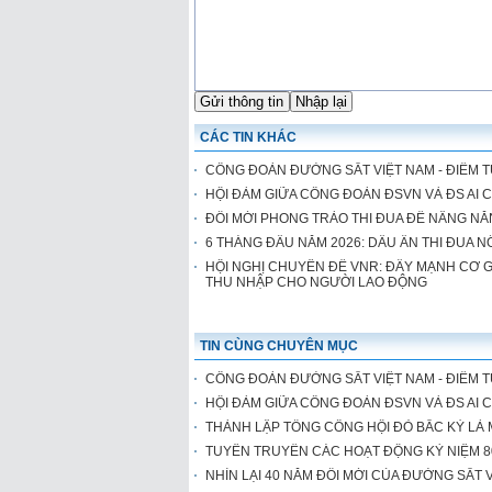
CÁC TIN KHÁC
CÔNG ĐOÀN ĐƯỜNG SẮT VIỆT NAM - ĐIỂM 
HỘI ĐÀM GIỮA CÔNG ĐOÀN ĐSVN VÀ ĐS AI C
ĐỔI MỚI PHONG TRÀO THI ĐUA ĐỂ NÂNG N
6 THÁNG ĐẦU NĂM 2026: DẤU ẤN THI ĐUA 
HỘI NGHỊ CHUYÊN ĐỀ VNR: ĐẨY MẠNH CƠ GI
THU NHẬP CHO NGƯỜI LAO ĐỘNG
TIN CÙNG CHUYÊN MỤC
CÔNG ĐOÀN ĐƯỜNG SẮT VIỆT NAM - ĐIỂM 
HỘI ĐÀM GIỮA CÔNG ĐOÀN ĐSVN VÀ ĐS AI C
THÀNH LẬP TỔNG CÔNG HỘI ĐỎ BẮC KỲ LÀ
TUYÊN TRUYỀN CÁC HOẠT ĐỘNG KỶ NIỆM 80 N
NHÌN LẠI 40 NĂM ĐỔI MỚI CỦA ĐƯỜNG SẮT V