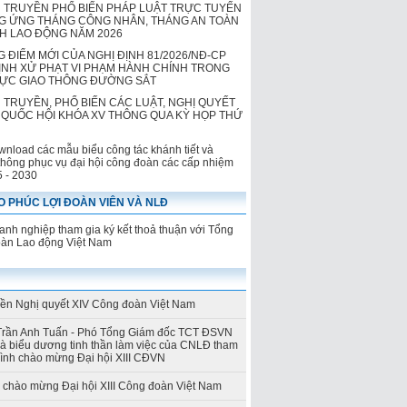
 TRUYỀN PHỔ BIẾN PHÁP LUẬT TRỰC TUYẾN
 ỨNG THÁNG CÔNG NHÂN, THÁNG AN TOÀN
NH LAO ĐỘNG NĂM 2026
 ĐIỂM MỚI CỦA NGHỊ ĐỊNH 81/2026/NĐ-CP
ỊNH XỬ PHẠT VI PHẠM HÀNH CHÍNH TRONG
VỰC GIAO THÔNG ĐƯỜNG SẮT
 TRUYỀN, PHỔ BIẾN CÁC LUẬT, NGHỊ QUYẾT
QUỐC HỘI KHÓA XV THÔNG QUA KỲ HỌP THỨ
wnload các mẫu biểu công tác khánh tiết và
thông phục vụ đại hội công đoàn các cấp nhiệm
5 - 2030
 PHÚC LỢI ĐOÀN VIÊN VÀ NLĐ
nh nghiệp tham gia ký kết thoả thuận với Tổng
oàn Lao động Việt Nam
yền Nghị quyết XIV Công đoàn Việt Nam
Trần Anh Tuấn - Phó Tổng Giám đốc TCT ĐSVN
và biểu dương tinh thần làm việc của CNLĐ tham
rình chào mừng Đại hội XIII CĐVN
h chào mừng Đại hội XIII Công đoàn Việt Nam