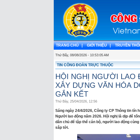
TRANG CHỦ |
GIỚI THIỆU |
TRUYỀN THỐ
Thứ Bẩy, 08/08/2026 - 10:53:06 AM
TIN CÔNG ĐOÀN TRỰC THUỘC
HỘI NGHỊ NGƯỜI LAO
XÂY DỰNG VĂN HÓA D
GẮN KẾT
Thứ Bảy, 25/04/2026, 12:56
Sáng ngày 24/4/2026, Công ty CP Thông tin tín h
Người lao động năm 2026. Hội nghị là dịp để tổn
dân chủ để tập thể cán bộ, người lao động cùng
sắp tới.