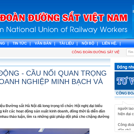
NG |
TIN TỨC |
VĂN BẢN |
TÀI LIỆU |
NỘI BỘ |
LIÊN HỆ. |
CÔNG ĐOÀN ĐƯỜNG SẮT VIỆT NAM - ĐI
 ĐỘNG - CẦU NỐI QUAN TRỌNG
OANH NGHIỆP MINH BẠCH VÀ
CÔNG ĐOÀ
Công đoàn
dân chủ - 
iệu Đường sắt Hà Nội đã long trọng tổ chức Hội nghị đại biểu
người lao
g kết các hoạt động sản xuất kinh doanh, đồng thời là diễn đàn
hiện đại 
 nhau thảo luận, tìm ra những giải pháp đột phá cho chặng đường
Công đoàn
dân chủ - 
người lao