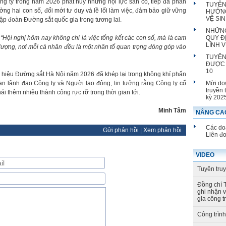
ng ty trong năm 2026 phát huy những nội lực sẵn có, tiếp đà phấn
TUYÊN
ởng hai con số, đổi mới tư duy và lề lối làm việc, đảm bảo giữ vững
HƯỞNG
VỆ SI
ập đoàn Đường sắt quốc gia trong tương lai.
NHỮNG
:
“Hội nghị hôm nay không chỉ là việc tổng kết các con số, mà là cam
QUY Đ
LĨNH 
 lượng, nơi mỗi cá nhân đều là một nhân tố quan trọng đóng góp vào
TUYÊN
ĐƯỢC 
10
n hiệu Đường sắt Hà Nội năm 2026 đã khép lại trong không khí phấn
an lãnh đạo Công ty và Người lao động, tin tưởng rằng Công ty cổ
Mời do
truyền 
ái thêm nhiều thành công rực rỡ trong thời gian tới.
kỳ 202
Minh Tâm
NÂNG CAO
Các doa
Gửi phản hồi
|
Xem phản hồi
Liên đ
VIDEO
Tuyên tru
Đồng chí 
ghi nhận 
gia công t
Công trìn