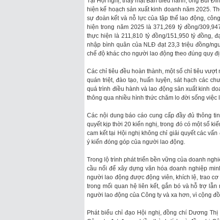
Tại Hội nghị, thay mặt Ban điều hành, ông Bùi Đìn
hiện kế hoạch sản xuất kinh doanh năm 2025. The
sự đoàn kết và nỗ lực của tập thể lao động, côn
hiện trong năm 2025 là 371,269 tỷ đồng/309,94
thực hiện là 211,810 tỷ đồng/151,950 tỷ đồng, 
nhập bình quân của NLĐ đạt 23,3 triệu đồng/ngư
chế độ khác cho người lao động theo đúng quy đ
Các chỉ tiêu đều hoàn thành, một số chỉ tiêu vượ
quán triệt, đào tạo, huấn luyện, sát hạch các c
quá trình điều hành và lao động sản xuất kinh d
thông qua nhiều hình thức chăm lo đời sống việc l
Các nội dung báo cáo cung cấp đầy đủ thông tin
quyết kịp thời 20 kiến nghị, trong đó có một số ki
cam kết tại Hội nghị không chỉ giải quyết các vấn
ý kiến đóng góp của người lao động.
Trong lộ trình phát triển bền vững của doanh nghi
cầu nối để xây dựng văn hóa doanh nghiệp minh
người lao động được động viên, khích lệ, trao cơ 
trong mối quan hệ liên kết, gắn bó và hỗ trợ lẫ
người lao động của Công ty và xa hơn, vì cộng 
Phát biểu chỉ đạo Hội nghị, đồng chí Dương T