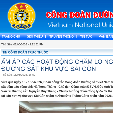
TRANG CHỦ |
GIỚI THIỆU |
TRUYỀN THỐNG |
TIN TỨC |
VĂN BẢN
Thứ Sáu, 07/08/2026 - 2:12:32 PM
TIN CÔNG ĐOÀN TRỰC THUỘC
ẤM ÁP CÁC HOẠT ĐỘNG CHĂM LO N
ĐƯỜNG SẮT KHU VỰC SÀI GÒN
Thứ Sáu, 15/05/2026, 16:59
Vừa qua ngày 13 - 15/5/2026, Đoàn công tác Công đoàn Đường sắt Việt Nam v
sắt gồm các đồng chí: Hà Trọng Thắng - Chủ tịch Công đoàn ĐSVN, Đào Anh T
Vận tải Đường sắt, Nguyễn Duy Thắng - Chủ tịch Công đoàn Công ty đã đã thă
tại các đơn vị khu vực Sài Gòn nhằm hưởng ứng Tháng Công nhân năm 2026.