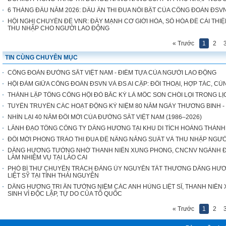
6 THÁNG ĐẦU NĂM 2026: DẤU ẤN THI ĐUA NỔI BẬT CỦA CÔNG ĐOÀN ĐSV
HỘI NGHỊ CHUYÊN ĐỀ VNR: ĐẨY MẠNH CƠ GIỚI HÓA, SỐ HÓA ĐỂ CẢI THIỆ
THU NHẬP CHO NGƯỜI LAO ĐỘNG
« Trước
1
2
TIN CÙNG CHUYÊN MỤC
CÔNG ĐOÀN ĐƯỜNG SẮT VIỆT NAM - ĐIỂM TỰA CỦA NGƯỜI LAO ĐỘNG
HỘI ĐÀM GIỮA CÔNG ĐOÀN ĐSVN VÀ ĐS AI CẬP: ĐỐI THOẠI, HỢP TÁC, CÙ
THÀNH LẬP TỔNG CÔNG HỘI ĐỎ BẮC KỲ LÀ MỐC SON CHÓI LỌI TRONG 
TUYÊN TRUYỀN CÁC HOẠT ĐỘNG KỶ NIỆM 80 NĂM NGÀY THƯƠNG BINH - LIỆT 
NHÌN LẠI 40 NĂM ĐỔI MỚI CỦA ĐƯỜNG SẮT VIỆT NAM (1986–2026)
LÃNH ĐẠO TỔNG CÔNG TY DÂNG HƯƠNG TẠI KHU DI TÍCH HOÀNG THÀN
ĐỔI MỚI PHONG TRÀO THI ĐUA ĐỂ NÂNG NĂNG SUẤT VÀ THU NHẬP NGƯ
DÂNG HƯƠNG TƯỞNG NHỚ THANH NIÊN XUNG PHONG, CNCNV NGÀNH ĐƯ
LÀM NHIỆM VỤ TẠI LÀO CAI
PHÓ BÍ THƯ CHUYÊN TRÁCH ĐẢNG ỦY NGUYỄN TẤT THƯƠNG DÂNG HƯ
LIỆT SỸ TẠI TỈNH THÁI NGUYÊN
DÂNG HƯƠNG TRI ÂN TƯỞNG NIỆM CÁC ANH HÙNG LIỆT SĨ, THANH NIÊ
SINH VÌ ĐỘC LẬP, TỰ DO CỦA TỔ QUỐC
« Trước
1
2