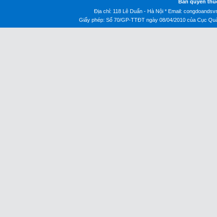
Bản quyền thu
Địa chỉ: 118 Lê Duẩn - Hà Nội * Email:
congdoandsv
Giấy phép: Số 70/GP-TTĐT ngày 08/04/2010 của Cục Quản 