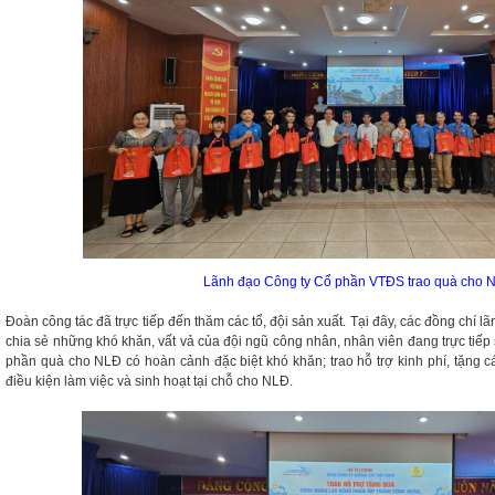
Lãnh đạo Công ty Cổ phần VTĐS trao quà cho 
Đoàn công tác đã trực tiếp đến thăm các tổ, đội sản xuất. Tại đây, các đồng chí l
chia sẻ những khó khăn, vất vả của đội ngũ công nhân, nhân viên đang trực tiếp
phần quà cho NLĐ có hoàn cảnh đặc biệt khó khăn; trao hỗ trợ kinh phí, tặng cá
điều kiện làm việc và sinh hoạt tại chỗ cho NLĐ.