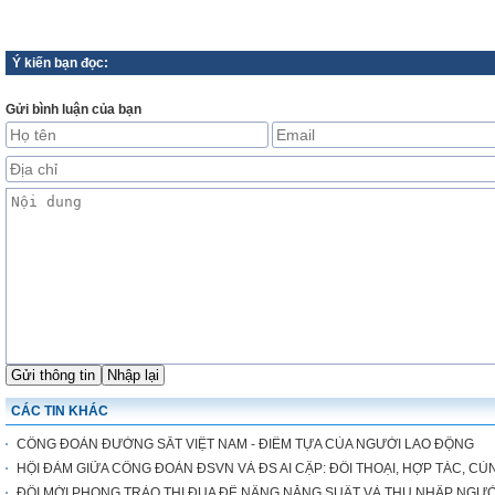
Ý kiến bạn đọc:
Gửi bình luận của bạn
CÁC TIN KHÁC
CÔNG ĐOÀN ĐƯỜNG SẮT VIỆT NAM - ĐIỂM TỰA CỦA NGƯỜI LAO ĐỘNG
HỘI ĐÀM GIỮA CÔNG ĐOÀN ĐSVN VÀ ĐS AI CẬP: ĐỐI THOẠI, HỢP TÁC, CÙ
ĐỔI MỚI PHONG TRÀO THI ĐUA ĐỂ NÂNG NĂNG SUẤT VÀ THU NHẬP NGƯ