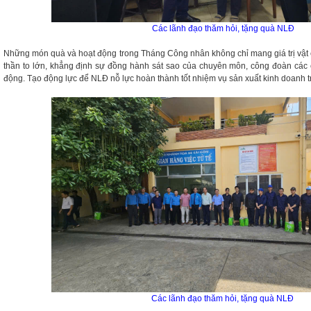
Các lãnh đạo thăm hỏi, tặng quà NLĐ
Những món quà và hoạt động trong Tháng Công nhân không chỉ mang giá trị vật 
thần to lớn, khẳng định sự đồng hành sát sao của chuyên môn, công đoàn các 
động. Tạo động lực để NLĐ nỗ lực hoàn thành tốt nhiệm vụ sản xuất kinh doanh 
Các lãnh đạo thăm hỏi, tặng quà NLĐ