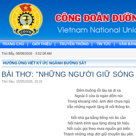
TRANG CHỦ |
GIỚI THIỆU |
TRUYỀN THỐNG |
TIN TỨC |
VĂN BẢN
Thứ Bẩy, 08/08/2026 - 3:52:08 AM
HƯỞNG ỨNG VIẾT KÝ ỨC NGÀNH ĐƯỜNG SẮT
BÀI THƠ: "NHỮNG NGƯỜI GIỮ SÓNG
Thứ Sáu, 15/05/2026, 15:31
Đêm buông rồi tàu lại đi xa
Ngoài ô cửa là ngàn đốm núi
Trong khoang nhỏ, ánh đèn chưa ngủ
Vẫn những người lặng lẽ nối thông tin.
Nối nhà ga bằng tiếng nói ân cần
Nối hành trình qua từng dòng tín hiệu
Nối cuộc gọi theo mưa nguồn gió biển
Thành những nhịp đời giữ chuyến tàu yên.