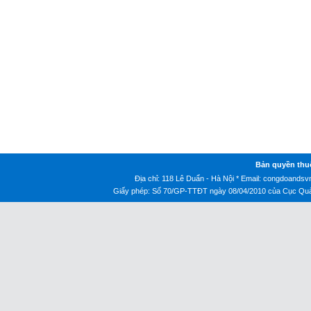
Bản quyền thu
Địa chỉ: 118 Lê Duẩn - Hà Nội * Email:
congdoandsv
Giấy phép: Số 70/GP-TTĐT ngày 08/04/2010 của Cục Quản 