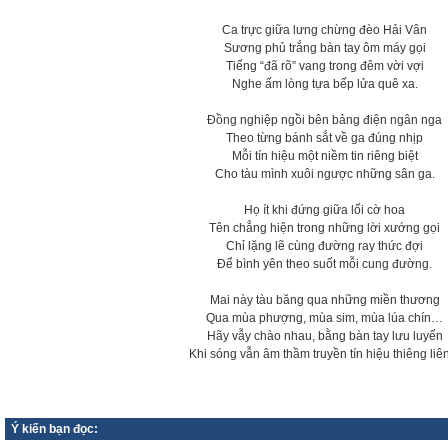
Ca trực giữa lưng chừng đèo Hải Vân
Sương phủ trắng bàn tay ôm máy gọi
Tiếng “đã rõ” vang trong đêm vời vợi
Nghe ấm lòng tựa bếp lửa quê xa.
Đồng nghiệp ngồi bên bảng điện ngân nga
Theo từng bánh sắt về ga đúng nhịp
Mỗi tín hiệu một niềm tin riêng biệt
Cho tàu mình xuôi ngược những sân ga.
Họ ít khi đứng giữa lối cờ hoa
Tên chẳng hiện trong những lời xướng gọi
Chỉ lặng lẽ cùng đường ray thức đợi
Để bình yên theo suốt mỗi cung đường.
Mai này tàu băng qua những miền thương
Qua mùa phượng, mùa sim, mùa lúa chín…
Hãy vẫy chào nhau, bằng bàn tay lưu luyến
Khi sóng vẫn âm thầm truyền tín hiệu thiêng liê
Ý kiến bạn đọc: