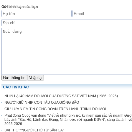
Gửi bình luận của bạn
CÁC TIN KHÁC
NHÌN LẠI 40 NĂM ĐỔI MỚI CỦA ĐƯỜNG SẮT VIỆT NAM (1986–2026)
NGƯỜI GIỮ NHỊP CON TÀU QUA GIÔNG BÃO
GIỮ LỬA NIỀM TIN CÔNG ĐOÀN TRÊN HÀNH TRÌNH ĐỔI MỚI
Phát động Cuộc vận động "Viết về những ký ức, kỷ niệm sâu sắc về ngành Đườn
bày ảnh "Bác Hồ, Lãnh đạo Đảng, Nhà nước với ngành ĐSVN"; sáng tác ảnh v
2025-2026
BÀI THƠ: "NGƯỜI CHỜ TỪ SÂN GA"