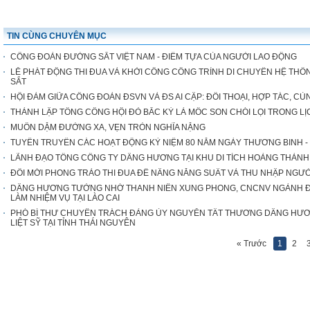
TIN CÙNG CHUYÊN MỤC
CÔNG ĐOÀN ĐƯỜNG SẮT VIỆT NAM - ĐIỂM TỰA CỦA NGƯỜI LAO ĐỘNG
LỄ PHÁT ĐỘNG THI ĐUA VÀ KHỞI CÔNG CÔNG TRÌNH DI CHUYỂN HỆ THỐN
SẮT
HỘI ĐÀM GIỮA CÔNG ĐOÀN ĐSVN VÀ ĐS AI CẬP: ĐỐI THOẠI, HỢP TÁC, CÙ
THÀNH LẬP TỔNG CÔNG HỘI ĐỎ BẮC KỲ LÀ MỐC SON CHÓI LỌI TRONG 
MUÔN DẶM ĐƯỜNG XA, VẸN TRÒN NGHĨA NẶNG
TUYÊN TRUYỀN CÁC HOẠT ĐỘNG KỶ NIỆM 80 NĂM NGÀY THƯƠNG BINH - LIỆT 
LÃNH ĐẠO TỔNG CÔNG TY DÂNG HƯƠNG TẠI KHU DI TÍCH HOÀNG THÀN
ĐỔI MỚI PHONG TRÀO THI ĐUA ĐỂ NÂNG NĂNG SUẤT VÀ THU NHẬP NGƯ
DÂNG HƯƠNG TƯỞNG NHỚ THANH NIÊN XUNG PHONG, CNCNV NGÀNH ĐƯ
LÀM NHIỆM VỤ TẠI LÀO CAI
PHÓ BÍ THƯ CHUYÊN TRÁCH ĐẢNG ỦY NGUYỄN TẤT THƯƠNG DÂNG HƯ
LIỆT SỸ TẠI TỈNH THÁI NGUYÊN
« Trước
1
2