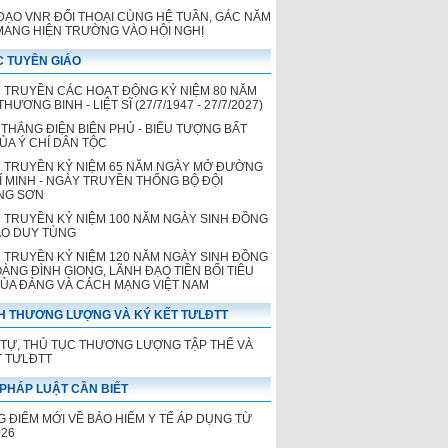
ĐẠO VNR ĐỐI THOẠI CÙNG HỆ TUẦN, GÁC NĂM
 MANG HIỆN TRƯỜNG VÀO HỘI NGHỊ
 TUYÊN GIÁO
 TRUYỀN CÁC HOẠT ĐỘNG KỶ NIỆM 80 NĂM
HƯƠNG BINH - LIỆT SĨ (27/7/1947 - 27/7/2027)
 THẮNG ĐIỆN BIÊN PHỦ - BIỂU TƯỢNG BẤT
CỦA Ý CHÍ DÂN TỘC
 TRUYỀN KỶ NIỆM 65 NĂM NGÀY MỞ ĐƯỜNG
Í MINH - NGÀY TRUYỀN THỐNG BỘ ĐỘI
NG SƠN
 TRUYỀN KỶ NIỆM 100 NĂM NGÀY SINH ĐỒNG
ÀO DUY TÙNG
 TRUYỀN KỶ NIỆM 120 NĂM NGÀY SINH ĐỒNG
OÀNG ĐÌNH GIONG, LÃNH ĐẠO TIỀN BỐI TIÊU
CỦA ĐẢNG VÀ CÁCH MẠNG VIỆT NAM
H THƯƠNG LƯỢNG VÀ KÝ KẾT TƯLĐTT
 TỰ, THỦ TỤC THƯƠNG LƯỢNG TẬP THỂ VÀ
T TƯLĐTT
PHÁP LUẬT CẦN BIẾT
 ĐIỂM MỚI VỀ BẢO HIỂM Y TẾ ÁP DỤNG TỪ
026