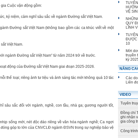
TUYÊN
m gia Cuộc vận động gồm:
HƯỞNG
VỆ SI
ký ức, kỷ niệm, cảm nghĩ sâu sắc về ngành Đường sắt Việt Nam.
NHỮNG
QUY Đ
LĨNH 
 ngành Đường sắt Việt Nam (không bao gồm các ca khúc viết về một
TUYÊN
ĐƯỢC 
10
 sắt Việt Nam.
Mời do
truyền 
với ngành Đường sắt Việt Nam” từ năm 2024 trở về trước.
kỳ 202
 hoạt động của Đường sắt Việt Nam giai đoạn 2025-2026.
NÂNG CAO
mỗi thể loại; riêng ảnh tư liệu và ảnh sáng tác mới không quá 10 tác
Các doa
Liên đ
VIDEO
Tuyên tru
ghĩ sâu sắc đối với ngành, nghề, con tầu, nhà ga; gương người tốt,
Đồng chí 
ghi nhận 
gia công t
sử, nhịp sống mới, nét độc đáo riêng về văn hóa ngành nghề; Ca ngợi
g đóng góp to lớn của CNVCLĐ ngành ĐSVN trong sự nghiệp bảo vệ
Công trìn