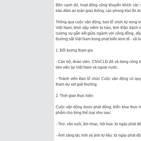
Bên cạnh đó, hoạt động cũng khuyến khích các s
bảo đảm an toàn giao thông, các phong trào thi đ
Thông qua cuộc vận động, ban tổ chức kỳ vọng sẽ
Việt Nam; khơi dậy niềm tự hào, tinh thần trách
cường sự gắn kết giữa ngành với cộng đồng, đặc b
Đường sắt Việt Nam trong phát triển kinh tế - xã h
1. Đối tượng tham gia
- Cán bộ, đoàn viên, CNVCLĐ đã và đang công t
làm việc tại Việt Nam và ngoài nước.
- Thành viên Ban tổ chức Cuộc vận động có quy
tham dự xét giải thưởng.
2. Thời gian thực hiện
Cuộc vận động được phát động, triển khai thực h
phẩm cho từng thể loại như sau:
- Thơ, văn xuôi, âm nhạc, hội họa: từ ngày phát 
- Ảnh sáng tác mới và ảnh tư liệu: từ ngày phát đ