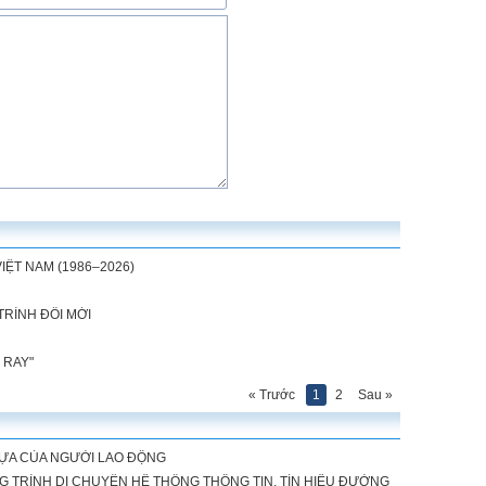
IỆT NAM (1986–2026)
TRÌNH ĐỔI MỚI
 RAY"
« Trước
1
2
Sau »
TỰA CỦA NGƯỜI LAO ĐỘNG
G TRÌNH DI CHUYỂN HỆ THỐNG THÔNG TIN, TÍN HIỆU ĐƯỜNG