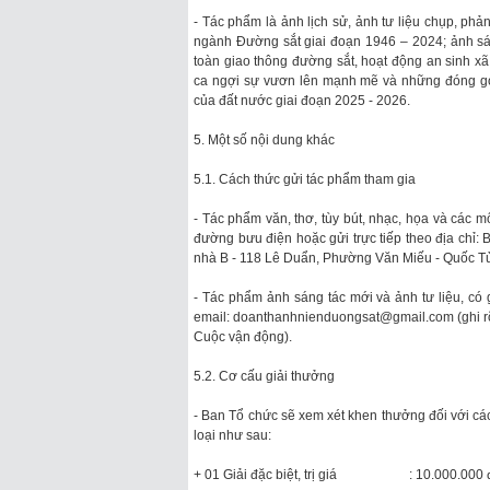
- Tác phẩm là ảnh lịch sử, ảnh tư liệu chụp, p
ngành Đường sắt giai đoạn 1946 – 2024; ảnh sá
toàn giao thông đường sắt, hoạt động an sinh xã h
ca ngợi sự vươn lên mạnh mẽ và những đóng gó
của đất nước giai đoạn 2025 - 2026.
5. Một số nội dung khác
5.1. Cách thức gửi tác phẩm tham gia
- Tác phẩm văn, thơ, tùy bút, nhạc, họa và các 
đường bưu điện hoặc gửi trực tiếp theo địa chỉ
nhà B - 118 Lê Duẩn, Phường Văn Miếu - Quốc T
- Tác phẩm ảnh sáng tác mới và ảnh tư liệu, có
email: doanthanhnienduongsat@gmail.com (ghi rõ 
Cuộc vận động).
5.2. Cơ cấu giải thưởng
- Ban Tổ chức sẽ xem xét khen thưởng đối với cá
loại như sau:
+ 01 Giải đặc biệt, trị giá : 10.000.000 đồ