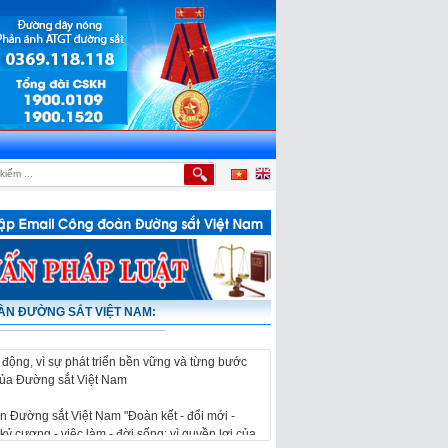
TỰA CỦA NGƯỜI LAO ĐỘNG
|
LỄ PHÁT ĐỘNG THI ĐUA VÀ KHỞI CÔNG CÔNG TRÌNH 
N ĐƯỜNG SẮT VIỆT NAM:
 Đường sắt Việt Nam "Đoàn kết - đổi mới -
kỷ cương - việc làm - đời sống; vì quyền lợi của
 động, vì sự phát triển bền vững và từng bước
của Đường sắt Việt Nam
 Đường sắt Việt Nam "Đoàn kết - đổi mới -
kỷ cương - việc làm - đời sống; vì quyền lợi của
 động, vì sự phát triển bền vững và từng bước