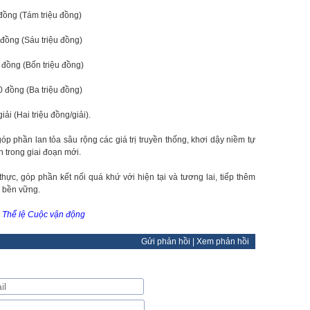
g (Tám triệu đồng)
đồng (Sáu triệu đồng)
đồng (Bốn triệu đồng)
00 đồng (Ba triệu đồng)
i (Hai triệu đồng/giải).
óp phần lan tỏa sâu rộng các giá trị truyền thống, khơi dậy niềm tự
h trong giai đoạn mới.
hực, góp phần kết nối quá khứ với hiện tại và tương lai, tiếp thêm
n bền vững.
và Thể lệ Cuộc vận động
Gửi phản hồi
|
Xem phản hồi