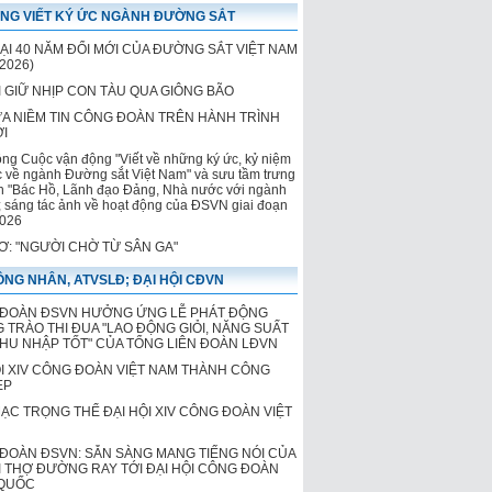
của Đường sắt Việt Nam
NG VIẾT KÝ ỨC NGÀNH ĐƯỜNG SẮT
LẠI 40 NĂM ĐỔI MỚI CỦA ĐƯỜNG SẮT VIỆT NAM
2026)
 GIỮ NHỊP CON TÀU QUA GIÔNG BÃO
ỬA NIỀM TIN CÔNG ĐOÀN TRÊN HÀNH TRÌNH
ỚI
ộng Cuộc vận động "Viết về những ký ức, kỷ niệm
c về ngành Đường sắt Việt Nam" và sưu tầm trưng
h "Bác Hồ, Lãnh đạo Đảng, Nhà nước với ngành
 sáng tác ảnh về hoạt động của ĐSVN giai đoạn
026
HƠ: "NGƯỜI CHỜ TỪ SÂN GA"
NG NHÂN, ATVSLĐ; ĐẠI HỘI CĐVN
ĐOÀN ĐSVN HƯỞNG ỨNG LỄ PHÁT ĐỘNG
 TRÀO THI ĐUA "LAO ĐỘNG GIỎI, NĂNG SUẤT
THU NHẬP TỐT" CỦA TỔNG LIÊN ĐOÀN LĐVN
ỘI XIV CÔNG ĐOÀN VIỆT NAM THÀNH CÔNG
ẸP
MẠC TRỌNG THỂ ĐẠI HỘI XIV CÔNG ĐOÀN VIỆT
ĐOÀN ĐSVN: SẴN SÀNG MANG TIẾNG NÓI CỦA
 THỢ ĐƯỜNG RAY TỚI ĐẠI HỘI CÔNG ĐOÀN
QUỐC