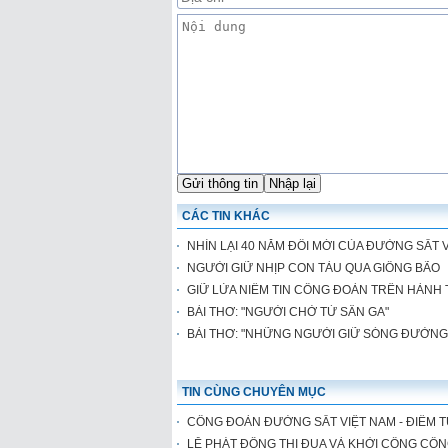
CÁC TIN KHÁC
NHÌN LẠI 40 NĂM ĐỔI MỚI CỦA ĐƯỜNG SẮT V
NGƯỜI GIỮ NHỊP CON TÀU QUA GIÔNG BÃO
GIỮ LỬA NIỀM TIN CÔNG ĐOÀN TRÊN HÀNH 
BÀI THƠ: "NGƯỜI CHỜ TỪ SÂN GA"
BÀI THƠ: "NHỮNG NGƯỜI GIỮ SÓNG ĐƯỜNG
TIN CÙNG CHUYÊN MỤC
CÔNG ĐOÀN ĐƯỜNG SẮT VIỆT NAM - ĐIỂM 
LỄ PHÁT ĐỘNG THI ĐUA VÀ KHỞI CÔNG CÔN