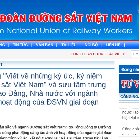
NG |
TIN TỨC |
VĂN BẢN |
TÀI LIỆU |
NỘI BỘ |
LIÊN HỆ. |
CÔNG ĐOÀN ĐƯỜNG SẮT VIỆT NAM - ĐIỂM 
ẮT
 "Viết về những ký ức, kỷ niệm
sắt Việt Nam" và sưu tầm trưng
ạo Đảng, Nhà nước với ngành
CÔNG ĐOÀ
Công đoàn
hoạt động của ĐSVN giai đoạn
dân chủ - 
người lao
hiện đại 
Công đoàn
sâu sắc về ngành Đường sắt Việt Nam” do Tổng Công ty Đường
dân chủ - 
c cũng phát động sáng tác ảnh về hoạt động của ngành giai đoạn
người lao
ành trình ký ức, kết nối tương lai” và sưu tầm, trưng bày ảnh