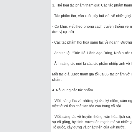
3. Thể loại tác phẩm tham gia: Các tác phẩm tha
- Tác phẩm thơ, văn xuôi, tùy bút viết về những 
- Ca khúc viết theo phong cách truyền thống về
đơn vị cụ thể).
- Các tác phẩm hội họa sáng tác về ngành Đường
- Ảnh tư liệu “Bác Hồ, Lãnh đạo Đảng, Nhà nước 
- Ảnh sáng tác mới là các tác phẩm nhiếp ảnh về
Mỗi tác giả được tham gia tối đa 05 tác phẩm với 
phẩm.
4. Nội dung các tác phẩm
- Viết, sáng tác về những ký ức, kỷ niệm, cảm n
việc tốt có tính chất lan tỏa cao trong xã hội.
- Viết, sáng tác về truyền thống, văn hóa, lịch 
sự cố gắng, hy sinh, vươn lên mạnh mẽ và nhữn
Tổ quốc, xây dựng và phát triển của đất nước.