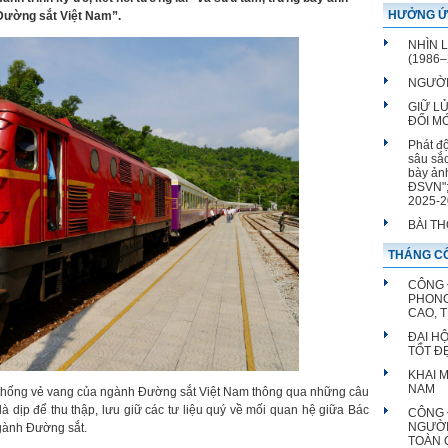
hiện đại 
HƯỞNG Ứ
Đường sắt Việt Nam”.
NHÌN 
(1986–
NGƯỜI
GIỮ L
ĐỔI M
Phát đ
sâu sắ
bày ản
ĐSVN";
2025-2
BÀI T
THÁNG CÔ
CÔNG 
PHONG
CAO, 
ĐẠI H
TỐT Đ
KHAI 
NAM
n thống vẻ vang của ngành Đường sắt Việt Nam thông qua những câu
 là dịp để thu thập, lưu giữ các tư liệu quý về mối quan hệ giữa Bác
CÔNG 
NGƯỜI
gành Đường sắt.
TOÀN 