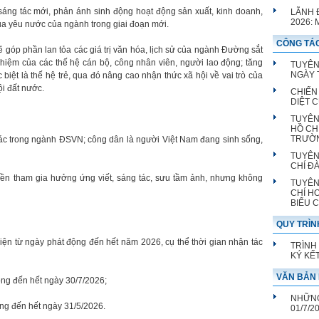
áng tác mới, phản ánh sinh động hoạt động sản xuất, kinh doanh,
LÃNH 
2026:
ua yêu nước của ngành trong giai đoạn mới.
CÔNG TÁC
 góp phần lan tỏa các giá trị văn hóa, lịch sử của ngành Đường sắt
 nhiệm của các thế hệ cán bộ, công nhân viên, người lao động; tăng
TUYÊN
NGÀY T
iệt là thế hệ trẻ, qua đó nâng cao nhận thức xã hội về vai trò của
ội đất nước.
CHIẾN
DIỆT 
TUYÊN
HỒ CH
TRƯỜ
ác trong ngành ĐSVN; công dân là người Việt Nam đang sinh sống,
TUYÊN
CHÍ Đ
ền tham gia hưởng ứng viết, sáng tác, sưu tầm ảnh, nhưng không
TUYÊN
CHÍ H
BIỂU 
QUY TRÌN
iện từ ngày phát động đến hết năm 2026, cụ thể thời gian nhận tác
TRÌNH
KÝ KẾ
VĂN BẢN 
động đến hết ngày 30/7/2026;
NHỮNG
ộng đến hết ngày 31/5/2026.
01/7/2