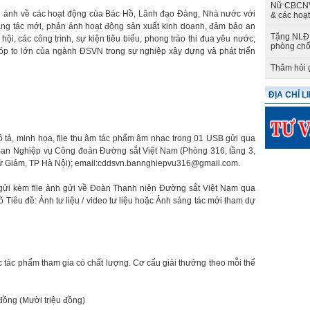
Nữ CBCNV 
hản ánh về các hoạt động của Bác Hồ, Lãnh đạo Đảng, Nhà nước với
& các hoạ
ng tác mới, phản ánh hoạt động sản xuất kinh doanh, đảm bảo an
Tặng NLĐ 
ội, các công trình, sự kiện tiêu biểu, phong trào thi đua yêu nước;
phòng chố
p to lớn của ngành ĐSVN trong sự nghiệp xây dựng và phát triển
Thăm hỏi 
ĐỊA CHỈ L
mô tả, minh họa, file thu âm tác phẩm âm nhạc trong 01 USB gửi qua
: Ban Nghiệp vụ Công đoàn Đường sắt Việt Nam (Phòng 316, tầng 3,
ử Giám, TP Hà Nội); email:cddsvn.bannghiepvu316@gmail.com.
 gửi kèm file ảnh gửi về Đoàn Thanh niên Đường sắt Việt Nam qua
Tiêu đề: Ảnh tư liệu / video tư liệu hoặc Ảnh sáng tác mới tham dự
c tác phẩm tham gia có chất lượng. Cơ cấu giải thưởng theo mỗi thể
ng (Mười triệu đồng)