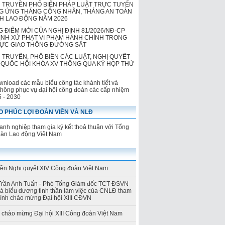
 TRUYỀN PHỔ BIẾN PHÁP LUẬT TRỰC TUYẾN
 ỨNG THÁNG CÔNG NHÂN, THÁNG AN TOÀN
NH LAO ĐỘNG NĂM 2026
 ĐIỂM MỚI CỦA NGHỊ ĐỊNH 81/2026/NĐ-CP
ỊNH XỬ PHẠT VI PHẠM HÀNH CHÍNH TRONG
VỰC GIAO THÔNG ĐƯỜNG SẮT
 TRUYỀN, PHỔ BIẾN CÁC LUẬT, NGHỊ QUYẾT
QUỐC HỘI KHÓA XV THÔNG QUA KỲ HỌP THỨ
wnload các mẫu biểu công tác khánh tiết và
thông phục vụ đại hội công đoàn các cấp nhiệm
5 - 2030
 PHÚC LỢI ĐOÀN VIÊN VÀ NLĐ
nh nghiệp tham gia ký kết thoả thuận với Tổng
oàn Lao động Việt Nam
yền Nghị quyết XIV Công đoàn Việt Nam
Trần Anh Tuấn - Phó Tổng Giám đốc TCT ĐSVN
và biểu dương tinh thần làm việc của CNLĐ tham
rình chào mừng Đại hội XIII CĐVN
h chào mừng Đại hội XIII Công đoàn Việt Nam