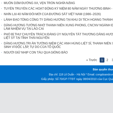
MUÔN DẶM ĐƯỜNG XA, VẸN TRÒN NGHĨA NẶNG
TUYÊN TRUYỀN CÁC HOẠT ĐỘNG KỶ NIỆM 80 NĂM NGÀY THƯƠNG BINH - LIỆT 
NHÌN LẠI 40 NĂM ĐỔI MỚI CỦA ĐƯỜNG SẮT VIỆT NAM (1986–2026)
LÃNH ĐẠO TỔNG CÔNG TY DÂNG HƯƠNG TẠI KHU DI TÍCH HOÀNG THÀN
DÂNG HƯƠNG TƯỞNG NHỚ THANH NIÊN XUNG PHONG, CNCNV NGÀNH ĐƯ
LÀM NHIỆM VỤ TẠI LÀO CAI
PHÓ BÍ THƯ CHUYÊN TRÁCH ĐẢNG ỦY NGUYỄN TẤT THƯƠNG DÂNG HƯ
LIỆT SỸ TẠI TỈNH THÁI NGUYÊN
DÂNG HƯƠNG TRI ÂN TƯỞNG NIỆM CÁC ANH HÙNG LIỆT SĨ, THANH NIÊ
SINH VÌ ĐỘC LẬP, TỰ DO CỦA TỔ QUỐC
NGƯỜI GIỮ NHỊP CON TÀU QUA GIÔNG BÃO
« Trước
1
2
Bản quyền thu
Địa chỉ: 118 Lê Duẩn - Hà Nội * Email:
congdoandsv
Giấy phép: Số 70/GP-TTĐT ngày 08/04/2010 của Cục Quản 