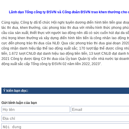
Lãnh dạo Tổng công ty ĐSVN và Công đoàn ĐSVN trao khen thưởng cho cá
Cùng ngày, Công ty đã tổ chức Hội nghị tuyên dương điển hình tiên tiến giai đ
tác thi đua, khen thưởng, các phong trào thi đua với nhiều hình thức phong phú
cầu của sản xuất, thiết thực với người lao động nên đã có sức cuốn hút đại đa s
chú trọng khen thưởng và xây dựng điển hình tiên tiến là công nhân lao động tr
cực đến phong trào thi đua của NLĐ. Qua các phong trào thi đua giai đoạn 2020
công nhận danh hiệu tập thể lao động xuất sắc; 170 lượt tập thể được công nh
tiến, 1.672 lượt CNLĐ đạt danh hiệu lao động tiên tiến, 13 lượt CNLĐ đạt danh 
2021 Công ty được tặng Cờ thi đua của Ủy ban Quản lý vốn nhà nước tại doanh 
động xuất sắc cấp Tổng công ty ĐSVN 02 năm liền 2022, 2023”.
Ý kiến bạn đọc:
Gửi bình luận của bạn