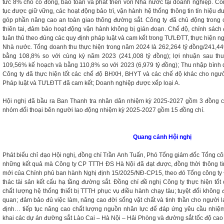
tức 8% cho cổ đông, bảo toàn và phát triển vốn Nhà nước tại doanh nghiệp. Cô
tục được giữ vững, các hoạt động bảo trì, vận hành hệ thống thông tin tín hiệu 
góp phần nâng cao an toàn giao thông đường sắt. Công ty đã chủ động trong 
thiên tai, đảm bảo hoạt động vận hành không bị gián đoạn. Chế độ, chính sách
tuân thủ theo đúng các quy định pháp luật và cam kết trong TƯLĐTT, thực hiện n
Nhà nước. Tổng doanh thu thực hiện trong năm 2024 là 262,264 tỷ đồng/241,44
bằng 108,8% so với cùng kỳ năm 2023 (241,008 tỷ đồng); lợi nhuận sau thuế
109,56% kế hoạch và bằng 110,8% so với 2023 (6,979 tỷ đồng); Thu nhập bình q
Công ty đã thực hiện tốt các chế độ BHXH, BHYT và các chế độ khác cho ngườ
Pháp luật và TƯLĐTT đã cam kết; Doanh nghiệp được xếp loại A.
Hội nghị đã bầu ra Ban Thanh tra nhân dân nhiệm kỳ 2025-2027 gồm 3 đồng ch
nhóm đối thoại bên người lao động nhiệm kỳ 2025-2027 gồm 15 đồng chí.
Quang cảnh Hội nghị
Phát biểu chỉ đạo Hội nghị, đồng chí Trần Anh Tuấn, Phó Tổng giám đốc Tổng c
những kết quả mà Công ty CP TTTH ĐS Hà Nội đã đạt được, đồng thời thông ti
mới của Chính phủ ban hành Nghị định 15/2025/NĐ-CP15, theo đó Tổng công ty Đ
thác tài sản kết cấu hạ tầng đường sắt. Đồng chí đề nghị Công ty thực hiện tố
chất lượng hệ thống thiết bị TTTH phục vụ điều hành chạy tàu; tuyệt đối không đ
quan; đảm bảo đủ việc làm, nâng cao đời sống vật chất và tinh thần cho người l
định… tiếp tục nâng cao chất lượng nguồn nhân lực để đáp ứng yêu cầu nhiệm v
khai các dự án đường sắt Lào Cai – Hà Nội – Hải Phòng và đường sắt tốc độ cao 