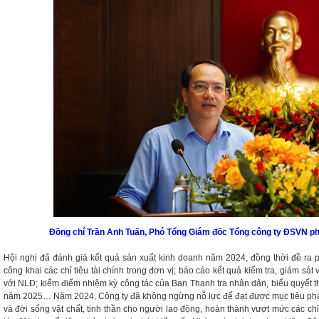
Đồng chí Trần Anh Tuấn, Phó Tổng Giám đốc Tổng công ty ĐSVN phá
Hội nghị đã đánh giá kết quả sản xuất kinh doanh năm 2024, đồng thời đề r
công khai các chỉ tiêu tài chính trong đơn vị; báo cáo kết quả kiểm tra, giám sát
với NLĐ; kiểm điểm nhiệm kỳ công tác của Ban Thanh tra nhân dân, biểu quyết 
năm 2025… Năm 2024, Công ty đã không ngừng nỗ lực để đạt được mục tiêu phát
và đời sống vật chất, tinh thần cho người lao động, hoàn thành vượt mức các chỉ t