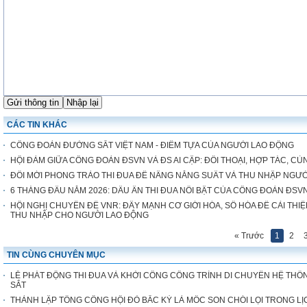
CÁC TIN KHÁC
CÔNG ĐOÀN ĐƯỜNG SẮT VIỆT NAM - ĐIỂM TỰA CỦA NGƯỜI LAO ĐỘNG
HỘI ĐÀM GIỮA CÔNG ĐOÀN ĐSVN VÀ ĐS AI CẬP: ĐỐI THOẠI, HỢP TÁC, CÙ
ĐỔI MỚI PHONG TRÀO THI ĐUA ĐỂ NÂNG NĂNG SUẤT VÀ THU NHẬP NGƯ
6 THÁNG ĐẦU NĂM 2026: DẤU ẤN THI ĐUA NỔI BẬT CỦA CÔNG ĐOÀN ĐSV
HỘI NGHỊ CHUYÊN ĐỀ VNR: ĐẨY MẠNH CƠ GIỚI HÓA, SỐ HÓA ĐỂ CẢI THIỆ
THU NHẬP CHO NGƯỜI LAO ĐỘNG
« Trước
1
2
TIN CÙNG CHUYÊN MỤC
LỄ PHÁT ĐỘNG THI ĐUA VÀ KHỞI CÔNG CÔNG TRÌNH DI CHUYỂN HỆ THỐN
SẮT
THÀNH LẬP TỔNG CÔNG HỘI ĐỎ BẮC KỲ LÀ MỐC SON CHÓI LỌI TRONG 