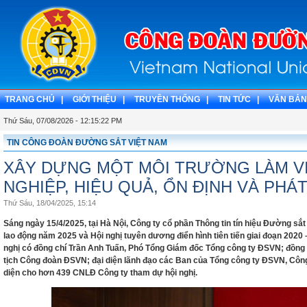
TRANG CHỦ |
GIỚI THIỆU |
TRUYỀN THỐNG |
TIN TỨC |
VĂN BẢN
Thứ Sáu, 07/08/2026 - 12:15:23 PM
TIN CÔNG ĐOÀN ĐƯỜNG SẮT VIỆT NAM
XÂY DỰNG MỘT MÔI TRƯỜNG LÀM V
NGHIỆP, HIỆU QUẢ, ỔN ĐỊNH VÀ PHÁT
Thứ Sáu, 18/04/2025, 15:14
Sáng ngày 15/4/2025, tại Hà Nội, Công ty cổ phần Thông tin tín hiệu Đường sắ
lao động năm 2025 và Hội nghị tuyên dương điển hình tiên tiến giai đoạn 2020
nghị có đồng chí Trần Anh Tuấn, Phó Tổng Giám đốc Tổng công ty ĐSVN; đồn
tịch Công đoàn ĐSVN; đại diện lãnh đạo các Ban của Tổng công ty ĐSVN, Công
diện cho hơn 439 CNLĐ Công ty tham dự hội nghị.