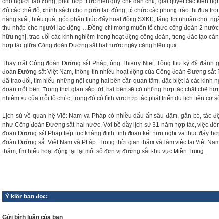
cho người lao động, phối hợp thực hiện quy chế dân chủ, giải quyết các kiến ng
đủ các chế độ, chính sách cho người lao động, tổ chức các phong trào thi đua t
năng suất, hiệu quả, góp phần thúc đẩy hoạt động SXKD, tăng lợi nhuận cho ng
thu nhập cho người lao động …Đồng chí mong muốn tổ chức công đoàn 2 nước p
hữu nghị, trao đổi các kinh nghiệm trong hoạt động công đoàn, trong đào tạo cá
hợp tác giữa Công đoàn Đường sắt hai nước ngày càng hiệu quả.
Thay mặt Công đoàn Đường sắt Pháp, ông Thierry Nier, Tổng thư ký đã đánh g
đoàn Đường sắt Việt Nam, thông tin nhiều hoạt động của Công đoàn Đường sắt P
đã trao đổi, tìm hiểu những nội dung hai bên cần quan tâm, đặc biệt là các kin
đoàn mỗi bên. Trong thời gian sắp tới, hai bên sẽ có những hợp tác chặt chẽ hơ
nhiệm vụ của mỗi tổ chức, trong đó có lĩnh vực hợp tác phát triển du lịch trên cơ 
Lịch sử về quan hệ Việt Nam và Pháp có nhiều dấu ấn sâu đậm, gắn bó, tác độ
như Công đoàn Đường sắt hai nước. Với bề dầy lịch sử 31 năm hợp tác, việc đó
đoàn Đường sắt Pháp tiếp tục khẳng định tình đoàn kết hữu nghị và thúc đẩy hợ
đoàn Đường sắt Việt Nam và Pháp. Trong thời gian thăm và làm việc tại Việt N
thăm, tìm hiểu hoạt động tại tại mốt số đơn vị đường sắt khu vực Miền Trung.
Ý kiến bạn đọc:
Gửi bình luận của bạn