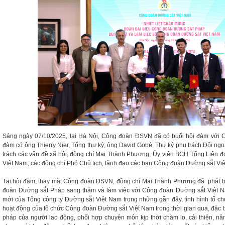
Sáng ngày 07/10/2025, tại Hà Nội, Công đoàn ĐSVN đã có buổi hội đàm với
đàm có ông Thierry Nier, Tổng thư ký; ông David Gobé, Thư ký phụ trách Đối ngo
trách các vấn đề xã hội; đồng chí Mai Thành Phương, Ủy viên BCH Tổng Liên 
Việt Nam; các đồng chí Phó Chủ tịch, lãnh đạo các ban Công đoàn Đường sắt Vi
Tại hội đàm, thay mặt Công đoàn ĐSVN, đồng chí Mai Thành Phương đã phát 
đoàn Đường sắt Pháp sang thăm và làm việc với Công đoàn Đường sắt Việt Na
mới của Tổng công ty Đường sắt Việt Nam trong những gần đây, tình hình tổ c
hoạt động của tổ chức Công đoàn Đường sắt Việt Nam trong thời gian qua, đặc bi
pháp của người lao động, phối hợp chuyên môn kịp thời chăm lo, cải thiện, nân