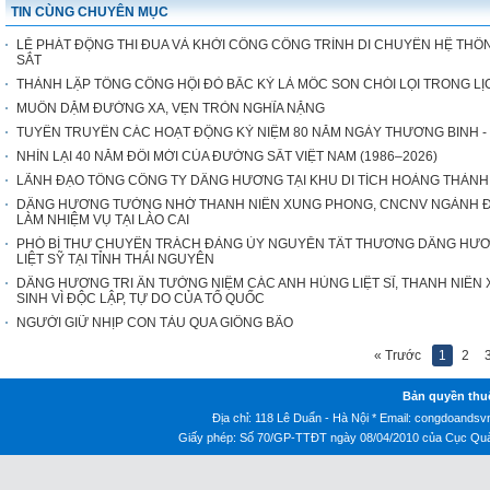
TIN CÙNG CHUYÊN MỤC
LỄ PHÁT ĐỘNG THI ĐUA VÀ KHỞI CÔNG CÔNG TRÌNH DI CHUYỂN HỆ THỐN
SẮT
THÀNH LẬP TỔNG CÔNG HỘI ĐỎ BẮC KỲ LÀ MỐC SON CHÓI LỌI TRONG 
MUÔN DẶM ĐƯỜNG XA, VẸN TRÒN NGHĨA NẶNG
TUYÊN TRUYỀN CÁC HOẠT ĐỘNG KỶ NIỆM 80 NĂM NGÀY THƯƠNG BINH - LIỆT 
NHÌN LẠI 40 NĂM ĐỔI MỚI CỦA ĐƯỜNG SẮT VIỆT NAM (1986–2026)
LÃNH ĐẠO TỔNG CÔNG TY DÂNG HƯƠNG TẠI KHU DI TÍCH HOÀNG THÀN
DÂNG HƯƠNG TƯỞNG NHỚ THANH NIÊN XUNG PHONG, CNCNV NGÀNH ĐƯ
LÀM NHIỆM VỤ TẠI LÀO CAI
PHÓ BÍ THƯ CHUYÊN TRÁCH ĐẢNG ỦY NGUYỄN TẤT THƯƠNG DÂNG HƯ
LIỆT SỸ TẠI TỈNH THÁI NGUYÊN
DÂNG HƯƠNG TRI ÂN TƯỞNG NIỆM CÁC ANH HÙNG LIỆT SĨ, THANH NIÊ
SINH VÌ ĐỘC LẬP, TỰ DO CỦA TỔ QUỐC
NGƯỜI GIỮ NHỊP CON TÀU QUA GIÔNG BÃO
« Trước
1
2
Bản quyền thu
Địa chỉ: 118 Lê Duẩn - Hà Nội * Email:
congdoandsv
Giấy phép: Số 70/GP-TTĐT ngày 08/04/2010 của Cục Quản 