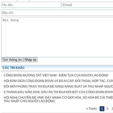
CÁC TIN KHÁC
CÔNG ĐOÀN ĐƯỜNG SẮT VIỆT NAM - ĐIỂM TỰA CỦA NGƯỜI LAO ĐỘNG
HỘI ĐÀM GIỮA CÔNG ĐOÀN ĐSVN VÀ ĐS AI CẬP: ĐỐI THOẠI, HỢP TÁC, CÙ
ĐỔI MỚI PHONG TRÀO THI ĐUA ĐỂ NÂNG NĂNG SUẤT VÀ THU NHẬP NGƯ
6 THÁNG ĐẦU NĂM 2026: DẤU ẤN THI ĐUA NỔI BẬT CỦA CÔNG ĐOÀN ĐSV
HỘI NGHỊ CHUYÊN ĐỀ VNR: ĐẨY MẠNH CƠ GIỚI HÓA, SỐ HÓA ĐỂ CẢI THIỆ
THU NHẬP CHO NGƯỜI LAO ĐỘNG
« Trước
1
2