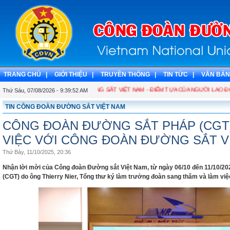
TRANG CHỦ |
GIỚI THIỆU |
TRUYỀN THỐNG |
TIN TỨC |
VĂN BẢN
CÔNG ĐOÀN ĐƯỜNG SẮT VIỆT NAM - ĐIỂM TỰA CỦA NGƯỜI LAO Đ
Thứ Sáu, 07/08/2026 - 9:39:53 AM
TIN CÔNG ĐOÀN ĐƯỜNG SẮT VIỆT NAM
CÔNG ĐOÀN ĐƯỜNG SẮT PHÁP (CGT)
VIỆC VỚI CÔNG ĐOÀN ĐƯỜNG SẮT V
Thứ Bảy, 11/10/2025, 20:36
Nhận lời mời của Công đoàn Đường sắt Việt Nam, từ ngày 06/10 đến 11/10/2
(CGT) do ông Thierry Nier, Tổng thư ký làm trưởng đoàn sang thăm và làm vi