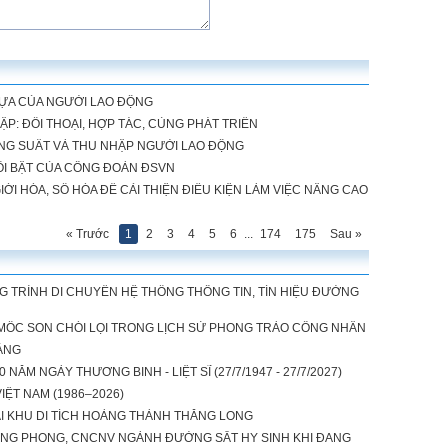
TỰA CỦA NGƯỜI LAO ĐỘNG
ẬP: ĐỐI THOẠI, HỢP TÁC, CÙNG PHÁT TRIỂN
ĂNG SUẤT VÀ THU NHẬP NGƯỜI LAO ĐỘNG
NỔI BẬT CỦA CÔNG ĐOÀN ĐSVN
ỚI HÓA, SỐ HÓA ĐỂ CẢI THIỆN ĐIỀU KIỆN LÀM VIỆC NÂNG CAO
« Trước
1
2
3
4
5
6
...
174
175
Sau »
G TRÌNH DI CHUYỂN HỆ THỐNG THÔNG TIN, TÍN HIỆU ĐƯỜNG
 MỐC SON CHÓI LỌI TRONG LỊCH SỬ PHONG TRÀO CÔNG NHÂN
ẶNG
ĂM NGÀY THƯƠNG BINH - LIỆT SĨ (27/7/1947 - 27/7/2027)
IỆT NAM (1986–2026)
 KHU DI TÍCH HOÀNG THÀNH THĂNG LONG
NG PHONG, CNCNV NGÀNH ĐƯỜNG SẮT HY SINH KHI ĐANG