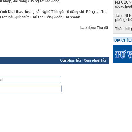
hu nhập, đời sống của người lao động.
Nữ CBCNV 
& các hoạ
ánh Khai thác đường sắt Nghệ Tĩnh gồm 9 đồng chí. Đồng chí Trần
Tặng NLĐ 
ược bầu giữ chức Chủ tịch Công đoàn Chi nhánh.
phòng chố
Lao động Thủ đô
Thăm hỏi 
ĐỊA CHỈ L
Gửi phản hồi
|
Xem phản hồi