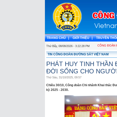
TRANG CHỦ |
GIỚI THIỆU |
TRUYỀN THỐ
CÔNG ĐOÀN ĐƯỜ
Thứ Bẩy, 08/08/2026 - 3:22:29 PM
TIN CÔNG ĐOÀN ĐƯỜNG SẮT VIỆT NAM
PHÁT HUY TINH THẦN 
ĐỜI SỐNG CHO NGƯỜ
Thứ Sáu, 31/10/2025, 09:57
Chiều 30/10, Công đoàn Chi nhánh Khai thác Đườ
kỳ 2025 - 2030.