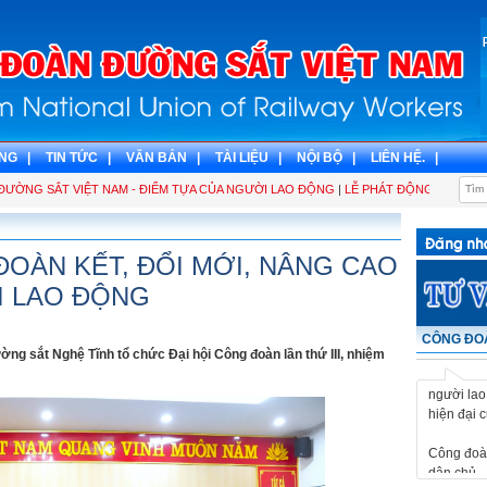
NG |
TIN TỨC |
VĂN BẢN |
TÀI LIỆU |
NỘI BỘ |
LIÊN HỆ. |
NG SẮT VIỆT NAM - ĐIỂM TỰA CỦA NGƯỜI LAO ĐỘNG
|
LỄ PHÁT ĐỘNG THI ĐUA V
ĐOÀN KẾT, ĐỔI MỚI, NÂNG CAO
I LAO ĐỘNG
CÔNG ĐOÀ
Công đoàn
ng sắt Nghệ Tĩnh tổ chức Đại hội Công đoàn lần thứ III, nhiệm
dân chủ - 
người lao
hiện đại 
Công đoàn
dân chủ - 
người lao