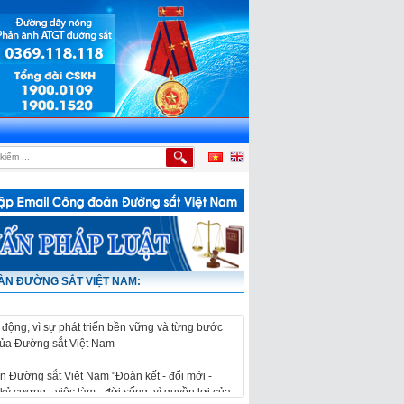
À KHỞI CÔNG CÔNG TRÌNH DI CHUYỂN HỆ THỐNG THÔNG TIN, TÍN HIỆU ĐƯỜNG SẮ
N ĐƯỜNG SẮT VIỆT NAM:
 Đường sắt Việt Nam "Đoàn kết - đổi mới -
kỷ cương - việc làm - đời sống; vì quyền lợi của
 động, vì sự phát triển bền vững và từng bước
của Đường sắt Việt Nam
 Đường sắt Việt Nam "Đoàn kết - đổi mới -
kỷ cương - việc làm - đời sống; vì quyền lợi của
 động, vì sự phát triển bền vững và từng bước