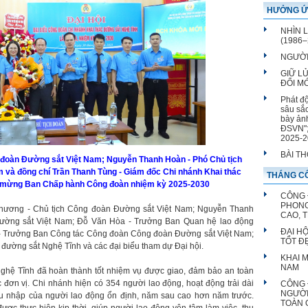
HƯỞNG Ứ
hiện đại 
NHÌN 
(1986–
NGƯỜI
GIỮ L
ĐỔI M
Phát đ
sâu sắ
bày ản
ĐSVN";
2025-2
BÀI T
 đoàn Đường sắt Việt Nam; Nguyễn Thanh Hoàn - Phó Chủ tịch
và đồng chí Trần Thanh Tùng - Giám đốc Chi nhánh Khai thác
THÁNG CÔ
c mừng Ban Chấp hành Công đoàn nhiệm kỳ 2025-2030
CÔNG 
PHONG
Phương - Chủ tịch Công đoàn Đường sắt Việt Nam; Nguyễn Thanh
CAO, 
ường sắt Việt Nam; Đỗ Văn Hòa - Trưởng Ban Quan hệ lao động
ĐẠI H
- Trưởng Ban Công tác Công đoàn Công đoàn Đường sắt Việt Nam;
TỐT Đ
đường sắt Nghệ Tĩnh và các đại biểu tham dự Đại hội.
KHAI 
NAM
ghệ Tĩnh đã hoàn thành tốt nhiệm vụ được giao, đảm bảo an toàn
ác đơn vị. Chi nhánh hiện có 354 người lao động, hoạt động trải dài
CÔNG 
NGƯỜI
hu nhập của người lao động ổn định, năm sau cao hơn năm trước.
TOÀN 