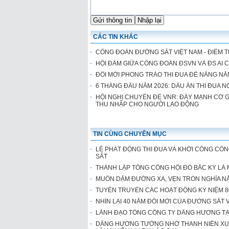
CÁC TIN KHÁC
CÔNG ĐOÀN ĐƯỜNG SẮT VIỆT NAM - ĐIỂM 
HỘI ĐÀM GIỮA CÔNG ĐOÀN ĐSVN VÀ ĐS AI C
ĐỔI MỚI PHONG TRÀO THI ĐUA ĐỂ NÂNG N
6 THÁNG ĐẦU NĂM 2026: DẤU ẤN THI ĐUA 
HỘI NGHỊ CHUYÊN ĐỀ VNR: ĐẨY MẠNH CƠ GI
THU NHẬP CHO NGƯỜI LAO ĐỘNG
TIN CÙNG CHUYÊN MỤC
LỄ PHÁT ĐỘNG THI ĐUA VÀ KHỞI CÔNG CÔN
SẮT
THÀNH LẬP TỔNG CÔNG HỘI ĐỎ BẮC KỲ LÀ
MUÔN DẶM ĐƯỜNG XA, VẸN TRÒN NGHĨA N
TUYÊN TRUYỀN CÁC HOẠT ĐỘNG KỶ NIỆM 80 N
NHÌN LẠI 40 NĂM ĐỔI MỚI CỦA ĐƯỜNG SẮT V
LÃNH ĐẠO TỔNG CÔNG TY DÂNG HƯƠNG TẠI
DÂNG HƯƠNG TƯỞNG NHỚ THANH NIÊN XU