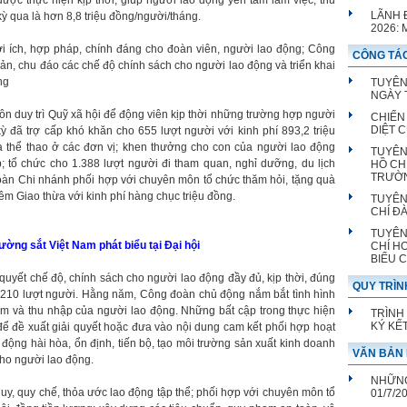
ược thực hiện kịp thời, giúp người lao động yên tâm làm việc, thu
LÃNH 
ỳ qua là hơn 8,8 triệu đồng/người/tháng.
2026:
i ích, hợp pháp, chính đáng cho đoàn viên, người lao động; Công
CÔNG TÁC
ản, chu đáo các chế độ chính sách cho người lao động và triển khai
ng
TUYÊN
NGÀY T
 duy trì Quỹ xã hội để động viên kịp thời những trường hợp người
CHIẾN
DIỆT 
 đã trợ cấp khó khăn cho 655 lượt người với kinh phí 893,2 triệu
a thể thao ở các đơn vị; khen thưởng cho con của người lao động
TUYÊN
p; tổ chức cho 1.388 lượt người đi tham quan, nghỉ dưỡng, du lịch
HỒ CH
TRƯỜ
đoàn Chi nhánh phối hợp với chuyên môn tổ chức thăm hỏi, tặng quà
êm Giao thừa với kinh phí hàng chục triệu đồng.
TUYÊN
CHÍ Đ
TUYÊN
ờng sắt Việt Nam phát biểu tại Đại hội
CHÍ H
BIỂU 
yết chế độ, chính sách cho người lao động đầy đủ, kịp thời, đúng
QUY TRÌN
 210 lượt người. Hằng năm, Công đoàn chủ động nắm bắt tình hình
làm và thu nhập của người lao động. Những bất cập trong thực hiện
TRÌNH
KÝ KẾ
ị để đề xuất giải quyết hoặc đưa vào nội dung cam kết phối hợp hoạt
ng hài hòa, ổn định, tiến bộ, tạo môi trường sản xuất kinh doanh
VĂN BẢN 
cho người lao động.
NHỮNG
y, quy chế, thỏa ước lao động tập thể; phối hợp với chuyên môn tổ
01/7/2