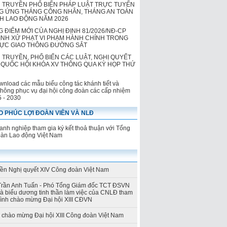
 TRUYỀN PHỔ BIẾN PHÁP LUẬT TRỰC TUYẾN
 ỨNG THÁNG CÔNG NHÂN, THÁNG AN TOÀN
NH LAO ĐỘNG NĂM 2026
 ĐIỂM MỚI CỦA NGHỊ ĐỊNH 81/2026/NĐ-CP
ỊNH XỬ PHẠT VI PHẠM HÀNH CHÍNH TRONG
VỰC GIAO THÔNG ĐƯỜNG SẮT
 TRUYỀN, PHỔ BIẾN CÁC LUẬT, NGHỊ QUYẾT
QUỐC HỘI KHÓA XV THÔNG QUA KỲ HỌP THỨ
wnload các mẫu biểu công tác khánh tiết và
thông phục vụ đại hội công đoàn các cấp nhiệm
5 - 2030
 PHÚC LỢI ĐOÀN VIÊN VÀ NLĐ
nh nghiệp tham gia ký kết thoả thuận với Tổng
oàn Lao động Việt Nam
yền Nghị quyết XIV Công đoàn Việt Nam
Trần Anh Tuấn - Phó Tổng Giám đốc TCT ĐSVN
và biểu dương tinh thần làm việc của CNLĐ tham
rình chào mừng Đại hội XIII CĐVN
h chào mừng Đại hội XIII Công đoàn Việt Nam