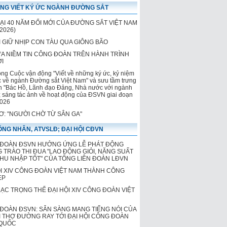
NG VIẾT KÝ ỨC NGÀNH ĐƯỜNG SẮT
của Đường sắt Việt Nam
LẠI 40 NĂM ĐỔI MỚI CỦA ĐƯỜNG SẮT VIỆT NAM
2026)
 GIỮ NHỊP CON TÀU QUA GIÔNG BÃO
ỬA NIỀM TIN CÔNG ĐOÀN TRÊN HÀNH TRÌNH
ỚI
ộng Cuộc vận động "Viết về những ký ức, kỷ niệm
c về ngành Đường sắt Việt Nam" và sưu tầm trưng
h "Bác Hồ, Lãnh đạo Đảng, Nhà nước với ngành
 sáng tác ảnh về hoạt động của ĐSVN giai đoạn
026
HƠ: "NGƯỜI CHỜ TỪ SÂN GA"
NG NHÂN, ATVSLĐ; ĐẠI HỘI CĐVN
ĐOÀN ĐSVN HƯỞNG ỨNG LỄ PHÁT ĐỘNG
 TRÀO THI ĐUA "LAO ĐỘNG GIỎI, NĂNG SUẤT
THU NHẬP TỐT" CỦA TỔNG LIÊN ĐOÀN LĐVN
ỘI XIV CÔNG ĐOÀN VIỆT NAM THÀNH CÔNG
ẸP
MẠC TRỌNG THỂ ĐẠI HỘI XIV CÔNG ĐOÀN VIỆT
ĐOÀN ĐSVN: SẴN SÀNG MANG TIẾNG NÓI CỦA
 THỢ ĐƯỜNG RAY TỚI ĐẠI HỘI CÔNG ĐOÀN
QUỐC