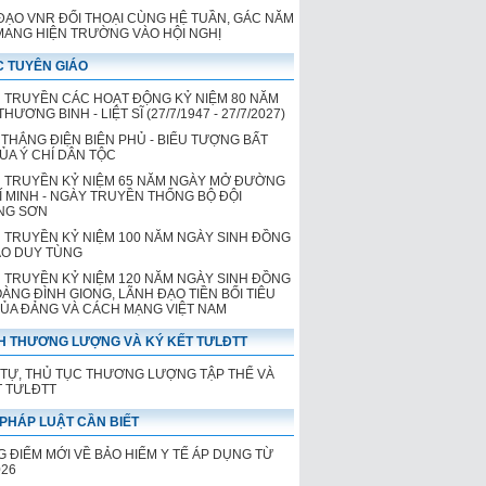
ĐẠO VNR ĐỐI THOẠI CÙNG HỆ TUẦN, GÁC NĂM
 MANG HIỆN TRƯỜNG VÀO HỘI NGHỊ
 TUYÊN GIÁO
 TRUYỀN CÁC HOẠT ĐỘNG KỶ NIỆM 80 NĂM
HƯƠNG BINH - LIỆT SĨ (27/7/1947 - 27/7/2027)
 THẮNG ĐIỆN BIÊN PHỦ - BIỂU TƯỢNG BẤT
CỦA Ý CHÍ DÂN TỘC
 TRUYỀN KỶ NIỆM 65 NĂM NGÀY MỞ ĐƯỜNG
Í MINH - NGÀY TRUYỀN THỐNG BỘ ĐỘI
NG SƠN
 TRUYỀN KỶ NIỆM 100 NĂM NGÀY SINH ĐỒNG
ÀO DUY TÙNG
 TRUYỀN KỶ NIỆM 120 NĂM NGÀY SINH ĐỒNG
OÀNG ĐÌNH GIONG, LÃNH ĐẠO TIỀN BỐI TIÊU
CỦA ĐẢNG VÀ CÁCH MẠNG VIỆT NAM
H THƯƠNG LƯỢNG VÀ KÝ KẾT TƯLĐTT
 TỰ, THỦ TỤC THƯƠNG LƯỢNG TẬP THỂ VÀ
T TƯLĐTT
PHÁP LUẬT CẦN BIẾT
 ĐIỂM MỚI VỀ BẢO HIỂM Y TẾ ÁP DỤNG TỪ
026