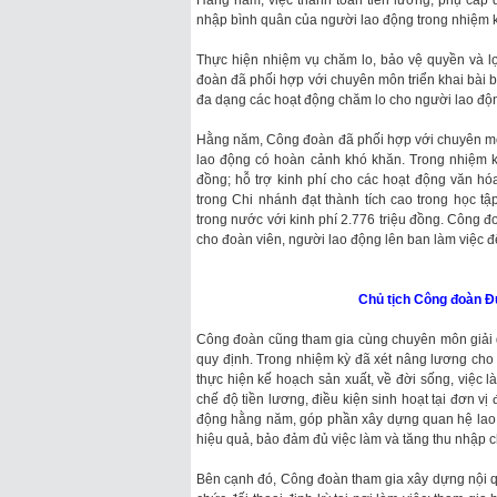
Hằng năm, việc thanh toán tiền lương, phụ cấp đ
nhập bình quân của người lao động trong nhiệm k
Thực hiện nhiệm vụ chăm lo, bảo vệ quyền và lợ
đoàn đã phối hợp với chuyên môn triển khai bài b
đa dạng các hoạt động chăm lo cho người lao độ
Hằng năm, Công đoàn đã phối hợp với chuyên môn
lao động có hoàn cảnh khó khăn. Trong nhiệm kỳ
đồng; hỗ trợ kinh phí cho các hoạt động văn hó
trong Chi nhánh đạt thành tích cao trong học tậ
trong nước với kinh phí 2.776 triệu đồng. Công 
cho đoàn viên, người lao động lên ban làm việc đ
Chủ tịch Công đoàn Đư
Công đoàn cũng tham gia cùng chuyên môn giải qu
quy định. Trong nhiệm kỳ đã xét nâng lương cho
thực hiện kế hoạch sản xuất, về đời sống, việc 
chế độ tiền lương, điều kiện sinh hoạt tại đơn v
động hằng năm, góp phần xây dựng quan hệ lao độ
hiệu quả, bảo đảm đủ việc làm và tăng thu nhập 
Bên cạnh đó, Công đoàn tham gia xây dựng nội qu