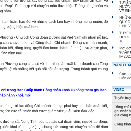
 hội đồng tiền lương; xây dựng các tiêu chuẩn, quy phạm an toàn, vệ
TUYÊN
ch - Đẹp”. Phối hợp với chuyên môn thực hiện Tháng công nhân và
HƯỞNG
VỆ SI
ng năm.
NHỮNG
đã tham luận, trao đổi về những cách làm hay, những mong muốn, đề
QUY Đ
LĨNH 
hoạt động hiệu quả hơn.
TUYÊN
ĐƯỢC 
nh Phương - Chủ tịch Công đoàn Đường sắt Việt Nam ghi nhận nỗ lực,
10
động của chuyên môn và Công đoàn Chi nhánh. Đồng chí nhấn mạnh,
đoàn kết, đồng lòng, quyết tâm hoàn thành tốt nhiệm vụ được giao,
Mời do
truyền 
 tình hình mới.
kỳ 202
h Phương cũng chia sẻ về tình hình sản xuất kinh doanh của Tổng
NÂNG CAO
 quyết liệt và những kết quả nổi bật, ấn tượng. Trong thành quả chung
Các doa
Liên đ
VIDEO
g chí trong Ban Chấp hành Công đoàn khoá II không tham gia Ban
hấp hành khoá mới
Tuyên tru
thể người lao động Chi nhánh tiếp tục phát huy tinh thần đoàn kết,
Đồng chí 
a; tích cực cải thiện môi trường làm việc, điều kiện làm việc
ghi nhận 
gia công t
 đường sắt Nghệ Tĩnh tiếp tục sâu sát đoàn viên, người lao động;
Công trìn
g triển khai các hoạt động; chung sức cùng với chuyên môn để đảm