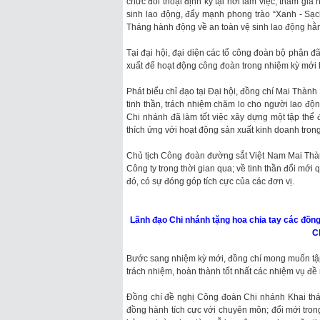
chức đối thoại định kỳ tại nơi làm việc; tham gia
sinh lao động, đẩy mạnh phong trào “Xanh - Sạ
Tháng hành động về an toàn vệ sinh lao động hằ
Tại đại hội, đại diện các tổ công đoàn bộ phận 
xuất để hoạt động công đoàn trong nhiệm kỳ mới 
Phát biểu chỉ đạo tại Đại hội, đồng chí Mai Thà
tinh thần, trách nhiệm chăm lo cho người lao 
Chi nhánh đã làm tốt việc xây dựng một tập thể 
thích ứng với hoạt động sản xuất kinh doanh trong
Chủ tịch Công đoàn đường sắt Việt Nam Mai Thàn
Công ty trong thời gian qua; về tinh thần đổi mới
đó, có sự đóng góp tích cực của các đơn vị.
Lãnh đạo Chi nhánh tặng hoa chia tay các đồn
C
Bước sang nhiệm kỳ mới, đồng chí mong muốn tập 
trách nhiệm, hoàn thành tốt nhất các nhiệm vụ đề r
Đồng chí đề nghị Công đoàn Chi nhánh Khai thác
đồng hành tích cực với chuyên môn; đổi mới tron