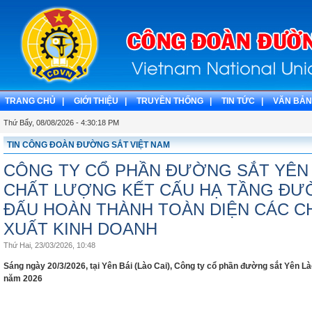
TRANG CHỦ |
GIỚI THIỆU |
TRUYỀN THỐNG |
TIN TỨC |
VĂN BẢN
Thứ Bẩy, 08/08/2026 - 4:30:19 PM
TIN CÔNG ĐOÀN ĐƯỜNG SẮT VIỆT NAM
CÔNG TY CỔ PHẦN ĐƯỜNG SẮT YÊN
CHẤT LƯỢNG KẾT CẤU HẠ TẦNG ĐƯ
ĐẤU HOÀN THÀNH TOÀN DIỆN CÁC CH
XUẤT KINH DOANH
Thứ Hai, 23/03/2026, 10:48
Sáng ngày 20/3/2026, tại Yên Bái (Lào Cai), Công ty cổ phần đường sắt Yên L
năm 2026