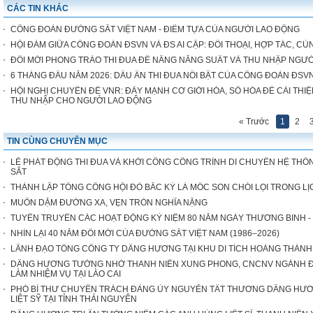
CÁC TIN KHÁC
CÔNG ĐOÀN ĐƯỜNG SẮT VIỆT NAM - ĐIỂM TỰA CỦA NGƯỜI LAO ĐỘNG
HỘI ĐÀM GIỮA CÔNG ĐOÀN ĐSVN VÀ ĐS AI CẬP: ĐỐI THOẠI, HỢP TÁC, CÙ
ĐỔI MỚI PHONG TRÀO THI ĐUA ĐỂ NÂNG NĂNG SUẤT VÀ THU NHẬP NGƯ
6 THÁNG ĐẦU NĂM 2026: DẤU ẤN THI ĐUA NỔI BẬT CỦA CÔNG ĐOÀN ĐSV
HỘI NGHỊ CHUYÊN ĐỀ VNR: ĐẨY MẠNH CƠ GIỚI HÓA, SỐ HÓA ĐỂ CẢI THIỆ
THU NHẬP CHO NGƯỜI LAO ĐỘNG
« Trước
1
2
TIN CÙNG CHUYÊN MỤC
LỄ PHÁT ĐỘNG THI ĐUA VÀ KHỞI CÔNG CÔNG TRÌNH DI CHUYỂN HỆ THỐN
SẮT
THÀNH LẬP TỔNG CÔNG HỘI ĐỎ BẮC KỲ LÀ MỐC SON CHÓI LỌI TRONG 
MUÔN DẶM ĐƯỜNG XA, VẸN TRÒN NGHĨA NẶNG
TUYÊN TRUYỀN CÁC HOẠT ĐỘNG KỶ NIỆM 80 NĂM NGÀY THƯƠNG BINH - LIỆT 
NHÌN LẠI 40 NĂM ĐỔI MỚI CỦA ĐƯỜNG SẮT VIỆT NAM (1986–2026)
LÃNH ĐẠO TỔNG CÔNG TY DÂNG HƯƠNG TẠI KHU DI TÍCH HOÀNG THÀN
DÂNG HƯƠNG TƯỞNG NHỚ THANH NIÊN XUNG PHONG, CNCNV NGÀNH ĐƯ
LÀM NHIỆM VỤ TẠI LÀO CAI
PHÓ BÍ THƯ CHUYÊN TRÁCH ĐẢNG ỦY NGUYỄN TẤT THƯƠNG DÂNG HƯ
LIỆT SỸ TẠI TỈNH THÁI NGUYÊN