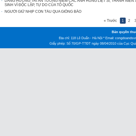
DÂNG HƯƠNG TRI ÂN TƯỞNG NIỆM CÁC ANH HÙNG LIỆT SĨ, THANH NIÊ
SINH VÌ ĐỘC LẬP, TỰ DO CỦA TỔ QUỐC
NGƯỜI GIỮ NHỊP CON TÀU QUA GIÔNG BÃO
« Trước
1
2
Bản quyền thu
Địa chỉ: 118 Lê Duẩn - Hà Nội * Email:
congdoandsv
Giấy phép: Số 70/GP-TTĐT ngày 08/04/2010 của Cục Quản 