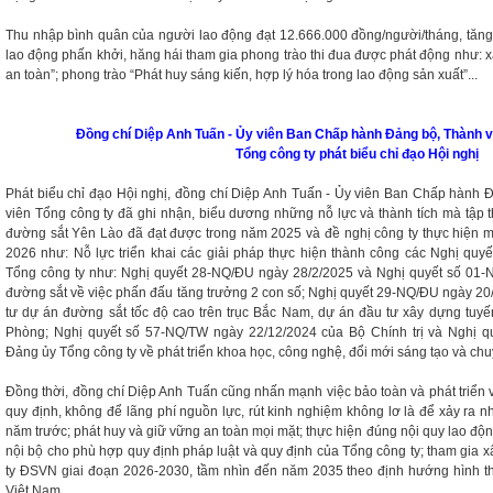
Thu nhập bình quân của người lao động đạt 12.666.000 đồng/người/tháng, tăn
lao động phấn khởi, hăng hái tham gia phong trào thi đua được phát động như: x
an toàn”; phong trào “Phát huy sáng kiến, hợp lý hóa trong lao động sản xuất”...
Đồng chí Diệp Anh Tuấn - Ủy viên Ban Chấp hành Đảng bộ, Thành v
Tổng công ty phát biểu chỉ đạo Hội nghị
Phát biểu chỉ đạo Hội nghị, đồng chí Diệp Anh Tuấn - Ủy viên Ban Chấp hành 
viên Tổng công ty đã ghi nhận, biểu dương những nỗ lực và thành tích mà tập 
đường sắt Yên Lào đã đạt được trong năm 2025 và đề nghị công ty thực hiện m
2026 như: Nỗ lực triển khai các giải pháp thực hiện thành công các Nghị quyế
Tổng công ty như: Nghị quyết 28-NQ/ĐU ngày 28/2/2025 và Nghị quyết số 01
đường sắt về việc phấn đấu tăng trưởng 2 con số; Nghị quyết 29-NQ/ĐU ngày 20
tư dự án đường sắt tốc độ cao trên trục Bắc Nam, dự án đầu tư xây dựng tuyế
Phòng; Nghị quyết số 57-NQ/TW ngày 22/12/2024 của Bộ Chính trị và Nghị 
Đảng ủy Tổng công ty về phát triển khoa học, công nghệ, đổi mới sáng tạo và chu
Đồng thời, đồng chí Diệp Anh Tuấn cũng nhấn mạnh việc bảo toàn và phát triển 
quy định, không để lãng phí nguồn lực, rút kinh nghiệm không lơ là để xảy ra 
năm trước; phát huy và giữ vững an toàn mọi mặt; thực hiện đúng nội quy lao động
nội bộ cho phù hợp quy định pháp luật và quy định của Tổng công ty; tham gia 
ty ĐSVN giai đoạn 2026-2030, tầm nhìn đến năm 2035 theo định hướng hình 
Việt Nam...