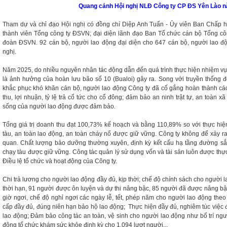
Quang cảnh Hội nghị NLĐ Công ty CP ĐS Yên Lào 
Tham dự và chỉ đạo Hội nghị có đồng chí Diệp Anh Tuấn - Ủy viên Ban Chấp 
thành viên Tổng công ty ĐSVN; đại diện lãnh đạo Ban Tổ chức cán bộ Tổng c
đoàn ĐSVN. 92 cán bộ, người lao động đại diện cho 647 cán bộ, người lao độ
nghị.
Năm 2025, do nhiều nguyên nhân tác động dẫn đến quá trình thực hiện nhiệm vụ
là ảnh hưởng của hoàn lưu bão số 10 (Bualoi) gây ra. Song với truyền thống 
khắc phục khó khăn cán bộ, người lao động Công ty đã cố gắng hoàn thành các 
thu, lợi nhuận, tỷ lệ trả cổ tức cho cổ đông; đảm bảo an ninh trật tự, an toàn x
sống của người lao động được đảm bảo.
Tổng giá trị doanh thu đạt 100,73% kế hoạch và bằng 110,89% so với thực hi
tàu, an toàn lao động, an toàn cháy nổ được giữ vững. Công ty không để xảy ra
quan. Chất lượng bảo dưỡng thường xuyên, định kỳ kết cấu hạ tầng đường sắt
chạy tàu được giữ vững. Công tác quản lý sử dụng vốn và tài sản luôn được th
Điều lệ tổ chức và hoạt động của Công ty.
Chi trả lương cho người lao động đầy đủ, kịp thời; chế độ chính sách cho người
thời hạn, 91 người được ôn luyện và dự thi nâng bậc, 85 người đã được nâng bậc l
giờ ngơi, chế độ nghỉ ngơi các ngày lễ, tết, phép năm cho người lao động theo
cấp đầy đủ, đúng niên hạn bảo hộ lao động; Thực hiện đầy đủ, nghiêm túc vi
lao động; Đảm bảo công tác an toàn, vệ sinh cho người lao động như bố trí ngườ
động tổ chức khám sức khỏe định kỳ cho 1.094 lượt người...