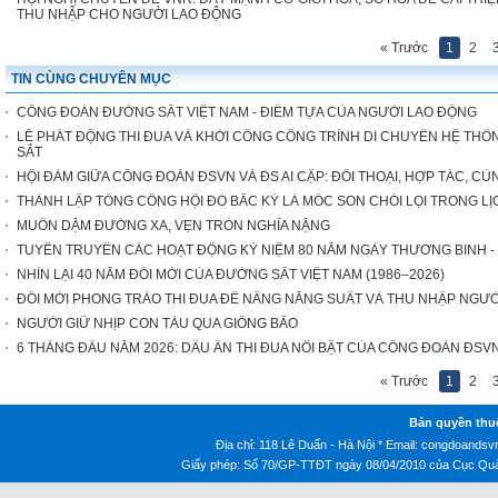
THU NHẬP CHO NGƯỜI LAO ĐỘNG
« Trước
1
2
TIN CÙNG CHUYÊN MỤC
CÔNG ĐOÀN ĐƯỜNG SẮT VIỆT NAM - ĐIỂM TỰA CỦA NGƯỜI LAO ĐỘNG
LỄ PHÁT ĐỘNG THI ĐUA VÀ KHỞI CÔNG CÔNG TRÌNH DI CHUYỂN HỆ THỐN
SẮT
HỘI ĐÀM GIỮA CÔNG ĐOÀN ĐSVN VÀ ĐS AI CẬP: ĐỐI THOẠI, HỢP TÁC, CÙ
THÀNH LẬP TỔNG CÔNG HỘI ĐỎ BẮC KỲ LÀ MỐC SON CHÓI LỌI TRONG 
MUÔN DẶM ĐƯỜNG XA, VẸN TRÒN NGHĨA NẶNG
TUYÊN TRUYỀN CÁC HOẠT ĐỘNG KỶ NIỆM 80 NĂM NGÀY THƯƠNG BINH - LIỆT 
NHÌN LẠI 40 NĂM ĐỔI MỚI CỦA ĐƯỜNG SẮT VIỆT NAM (1986–2026)
ĐỔI MỚI PHONG TRÀO THI ĐUA ĐỂ NÂNG NĂNG SUẤT VÀ THU NHẬP NGƯ
NGƯỜI GIỮ NHỊP CON TÀU QUA GIÔNG BÃO
6 THÁNG ĐẦU NĂM 2026: DẤU ẤN THI ĐUA NỔI BẬT CỦA CÔNG ĐOÀN ĐSV
« Trước
1
2
Bản quyền thu
Địa chỉ: 118 Lê Duẩn - Hà Nội * Email:
congdoandsv
Giấy phép: Số 70/GP-TTĐT ngày 08/04/2010 của Cục Quản 