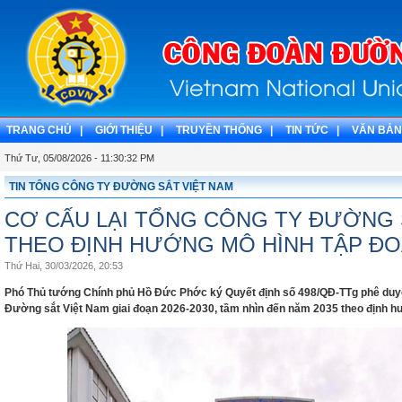
TRANG CHỦ |
GIỚI THIỆU |
TRUYỀN THỐNG |
TIN TỨC |
VĂN BẢN
Thứ Tư, 05/08/2026 - 11:30:33 PM
TIN TỔNG CÔNG TY ĐƯỜNG SẮT VIỆT NAM
CƠ CẤU LẠI TỔNG CÔNG TY ĐƯỜNG 
THEO ĐỊNH HƯỚNG MÔ HÌNH TẬP Đ
Thứ Hai, 30/03/2026, 20:53
Phó Thủ tướng Chính phủ Hồ Đức Phớc ký Quyết định số 498/QĐ-TTg phê duyệt
Đường sắt Việt Nam giai đoạn 2026-2030, tầm nhìn đến năm 2035 theo định h