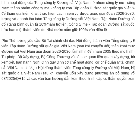
hình hoạt động của Tổng công ty Đường sắt Việt Nam từ nhóm công ty mẹ - công
Nam thành nhóm công ty mẹ - công ty con Tập đoàn Đường sắt quốc gia Việt N
để tham gia triển khai, thực hiện các nhiệm vụ được giao; giai đoạn 2026-2030,
lượng và doanh thu toàn Tổng công ty Đường sắt Việt Nam, Tập đoàn Đường sắt
đổi) tăng bình quân từ 10%/năm trở lên. Công ty mẹ - Tập đoàn Đường sắt quốc 
hữu hạn một thành viên do Nhà nước nắm giữ 100% vốn điều lệ.
Phó Thủ tướng yêu cầu Bộ Tài chính chỉ đạo Hội đồng thành viên Tổng công ty 
viên Tập đoàn Đường sắt quốc gia Việt Nam (sau khi chuyển đổi) triển khai thực
Đường sắt Việt Nam giai đoạn 2026-2030, tầm nhìn đến năm 2035 theo mô hình t
Tư pháp, Bộ Xây dựng, Bộ Công Thương và các cơ quan liên quan xây dựng, trì
xem xét, ban hành Nghị định quy định cơ chế hoạt động, cơ chế quản lý tài chín
sắt Việt Nam; chỉ đạo Hội đồng thành viên Tổng công ty Đường sắt Việt Nam, 
sắt quốc gia Việt Nam (sau khi chuyển đổi) xây dựng phương án bổ sung vốn 
68/2025/QH15 và các văn bản hướng dẫn kèm theo, trình cấp có thẩm quyền xem x