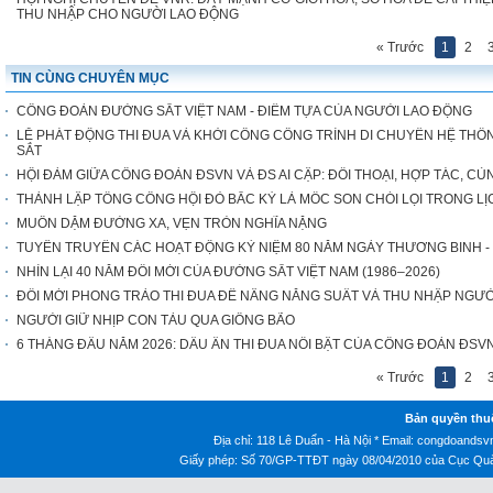
THU NHẬP CHO NGƯỜI LAO ĐỘNG
« Trước
1
2
TIN CÙNG CHUYÊN MỤC
CÔNG ĐOÀN ĐƯỜNG SẮT VIỆT NAM - ĐIỂM TỰA CỦA NGƯỜI LAO ĐỘNG
LỄ PHÁT ĐỘNG THI ĐUA VÀ KHỞI CÔNG CÔNG TRÌNH DI CHUYỂN HỆ THỐN
SẮT
HỘI ĐÀM GIỮA CÔNG ĐOÀN ĐSVN VÀ ĐS AI CẬP: ĐỐI THOẠI, HỢP TÁC, CÙ
THÀNH LẬP TỔNG CÔNG HỘI ĐỎ BẮC KỲ LÀ MỐC SON CHÓI LỌI TRONG 
MUÔN DẶM ĐƯỜNG XA, VẸN TRÒN NGHĨA NẶNG
TUYÊN TRUYỀN CÁC HOẠT ĐỘNG KỶ NIỆM 80 NĂM NGÀY THƯƠNG BINH - LIỆT 
NHÌN LẠI 40 NĂM ĐỔI MỚI CỦA ĐƯỜNG SẮT VIỆT NAM (1986–2026)
ĐỔI MỚI PHONG TRÀO THI ĐUA ĐỂ NÂNG NĂNG SUẤT VÀ THU NHẬP NGƯ
NGƯỜI GIỮ NHỊP CON TÀU QUA GIÔNG BÃO
6 THÁNG ĐẦU NĂM 2026: DẤU ẤN THI ĐUA NỔI BẬT CỦA CÔNG ĐOÀN ĐSV
« Trước
1
2
Bản quyền thu
Địa chỉ: 118 Lê Duẩn - Hà Nội * Email:
congdoandsv
Giấy phép: Số 70/GP-TTĐT ngày 08/04/2010 của Cục Quản 