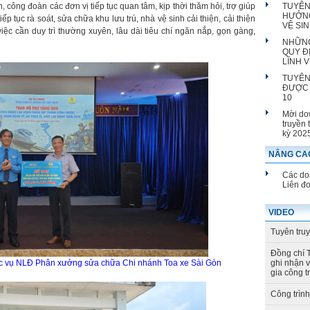
 công đoàn các đơn vị tiếp tục quan tâm, kịp thời thăm hỏi, trợ giúp
TUYÊN
HƯỞNG
tục rà soát, sửa chữa khu lưu trú, nhà vệ sinh cải thiện, cải thiện
VỆ SI
iệc cần duy trì thường xuyên, lâu dài tiêu chí ngăn nắp, gọn gàng,
NHỮNG
QUY Đ
LĨNH 
TUYÊN
ĐƯỢC 
10
Mời do
truyền 
kỳ 202
NÂNG CAO
Các doa
Liên đ
VIDEO
Tuyên tru
Đồng chí 
hục vụ NLĐ Phân xưởng sửa chữa Chi nhánh Toa xe Sài Gòn
ghi nhận 
gia công t
Công trìn