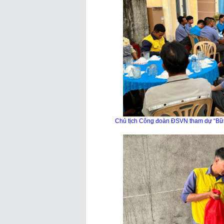
Chủ tịch Công đoàn ĐSVN tham dự “Bữ