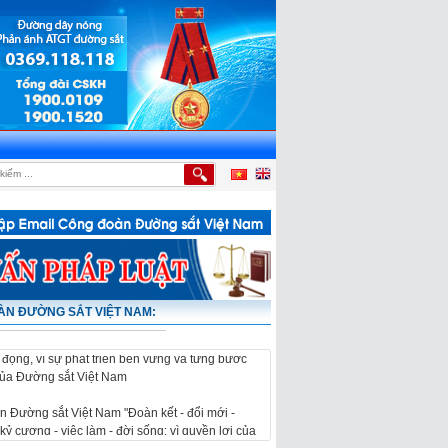
CỦA NGƯỜI LAO ĐỘNG
|
LỄ PHÁT ĐỘNG THI ĐUA VÀ KHỞI CÔNG CÔNG TRÌNH DI C
 Đường sắt Việt Nam "Đoàn kết - đổi mới -
N ĐƯỜNG SẮT VIỆT NAM:
kỷ cương - việc làm - đời sống; vì quyền lợi của
 động, vì sự phát triển bền vững và từng bước
của Đường sắt Việt Nam
 Đường sắt Việt Nam "Đoàn kết - đổi mới -
kỷ cương - việc làm - đời sống; vì quyền lợi của
 động, vì sự phát triển bền vững và từng bước
của Đường sắt Việt Nam