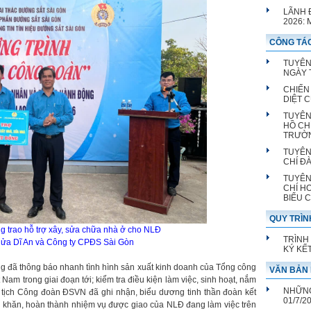
LÃNH 
2026:
CÔNG TÁC
TUYÊN
NGÀY T
CHIẾN
DIỆT 
TUYÊN
HỒ CH
TRƯỜ
TUYÊN
CHÍ Đ
TUYÊN
CHÍ H
BIỂU 
QUY TRÌN
 trao hỗ trợ xây, sửa chữa nhà ở cho NLĐ
TRÌNH
 lửa Dĩ An và Công ty CPĐS Sài Gòn
KÝ KẾ
ắng đã thông báo nhanh tình hình sản xuất kinh doanh của Tổng công
VĂN BẢN 
 Nam trong giai đoạn tới; kiểm tra điều kiện làm việc, sinh hoạt, nắm
NHỮNG
 tịch Công đoàn ĐSVN đã ghi nhận, biểu dương tinh thần đoàn kết
01/7/2
hó khăn, hoàn thành nhiệm vụ được giao của NLĐ đang làm việc trên