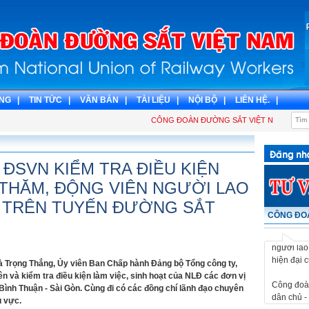
NG |
TIN TỨC |
VĂN BẢN |
TÀI LIỆU |
NỘI BỘ |
LIÊN HỆ. |
CÔNG ĐOÀN ĐƯỜNG SẮT VIỆT NAM - ĐIỂM TỰA 
ĐSVN KIỂM TRA ĐIỀU KIỆN
, THĂM, ĐỘNG VIÊN NGƯỜI LAO
 TRÊN TUYẾN ĐƯỜNG SẮT
Công đoàn
CÔNG ĐOÀ
dân chủ - 
người lao
hiện đại 
Hà Trọng Thắng, Ủy viên Ban Chấp hành Đảng bộ Tổng công ty,
Công đoàn
 và kiểm tra điều kiện làm việc, sinh hoạt của NLĐ các đơn vị
dân chủ - 
ình Thuận - Sài Gòn. Cùng đi có các đồng chí lãnh đạo chuyên
người lao
u vực.
hiện đại 