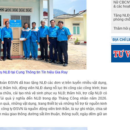
Nữ CBCNV 
& các hoạ
Tặng NLĐ 
phòng chố
Thăm hỏi 
ĐỊA CHỈ L
vụ NLĐ tại Cung Thông tin Tín hiệu Gia Ray
đoàn ĐSVN đã trao tặng NLĐ các đơn vị trên tuyến nhiều vật dụng,
oạt; thăm hỏi, động viên NLĐ đang nỗ lục thi công các công trình; trao
ửa chữa, cải tạo nhà vệ sinh phục vụ NLĐ; thăm hỏi, trợ cấp NLĐ có
 Túi quà ý nghĩa đến NLĐ trong dịp Tháng Công nhân năm 2026.
 quà, những vật dụng, trang thiết bị và những hỗ trợ từ nguồn kinh
công ty ĐSVN là nguồn động viên tinh thần, là sự ghi nhận, chia sẻ
 máu giao thông đường sắt êm thuận, thông suốt, ngày đêm giữ an