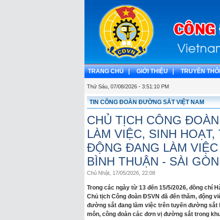
TRANG CHỦ |
GIỚI THIỆU |
TRUYỀN THỐ
Thứ Sáu, 07/08/2026 - 3:51:12 PM
TIN CÔNG ĐOÀN ĐƯỜNG SẮT VIỆT NAM
CHỦ TỊCH CÔNG ĐOÀN 
LÀM VIỆC, SINH HOẠT
ĐỘNG ĐANG LÀM VIỆC
BÌNH THUẬN - SÀI GÒN
Chủ Nhật, 17/05/2026, 22:08
Trong các ngày từ 13 đến 15/5/2026, đồng chí 
Chủ tịch Công đoàn ĐSVN đã đến thăm, động viên
đường sắt đang làm việc trên tuyến đường sắt B
môn, công đoàn các đơn vị đường sắt trong kh