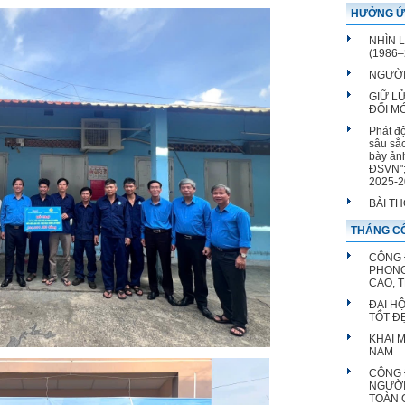
HƯỞNG Ứ
NHÌN 
(1986–
NGƯỜI
GIỮ L
ĐỔI M
Phát đ
sâu sắ
bày ản
ĐSVN";
2025-2
BÀI T
THÁNG CÔ
CÔNG 
PHONG
CAO, 
ĐẠI H
TỐT Đ
KHAI 
NAM
CÔNG 
NGƯỜI
TOÀN 