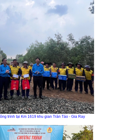
ông trình tại Km 1619 khu gian Trản Táo - Gia Ray