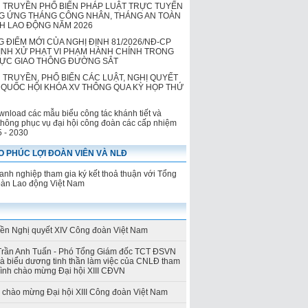
 TRUYỀN PHỔ BIẾN PHÁP LUẬT TRỰC TUYẾN
 ỨNG THÁNG CÔNG NHÂN, THÁNG AN TOÀN
NH LAO ĐỘNG NĂM 2026
 ĐIỂM MỚI CỦA NGHỊ ĐỊNH 81/2026/NĐ-CP
ỊNH XỬ PHẠT VI PHẠM HÀNH CHÍNH TRONG
VỰC GIAO THÔNG ĐƯỜNG SẮT
 TRUYỀN, PHỔ BIẾN CÁC LUẬT, NGHỊ QUYẾT
QUỐC HỘI KHÓA XV THÔNG QUA KỲ HỌP THỨ
wnload các mẫu biểu công tác khánh tiết và
thông phục vụ đại hội công đoàn các cấp nhiệm
5 - 2030
 PHÚC LỢI ĐOÀN VIÊN VÀ NLĐ
nh nghiệp tham gia ký kết thoả thuận với Tổng
oàn Lao động Việt Nam
yền Nghị quyết XIV Công đoàn Việt Nam
Trần Anh Tuấn - Phó Tổng Giám đốc TCT ĐSVN
và biểu dương tinh thần làm việc của CNLĐ tham
rình chào mừng Đại hội XIII CĐVN
h chào mừng Đại hội XIII Công đoàn Việt Nam