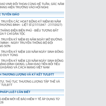
ĐẠO VNR ĐỐI THOẠI CÙNG HỆ TUẦN, GÁC NĂM
 MANG HIỆN TRƯỜNG VÀO HỘI NGHỊ
 TUYÊN GIÁO
 TRUYỀN CÁC HOẠT ĐỘNG KỶ NIỆM 80 NĂM
HƯƠNG BINH - LIỆT SĨ (27/7/1947 - 27/7/2027)
 THẮNG ĐIỆN BIÊN PHỦ - BIỂU TƯỢNG BẤT
CỦA Ý CHÍ DÂN TỘC
 TRUYỀN KỶ NIỆM 65 NĂM NGÀY MỞ ĐƯỜNG
Í MINH - NGÀY TRUYỀN THỐNG BỘ ĐỘI
NG SƠN
 TRUYỀN KỶ NIỆM 100 NĂM NGÀY SINH ĐỒNG
ÀO DUY TÙNG
 TRUYỀN KỶ NIỆM 120 NĂM NGÀY SINH ĐỒNG
OÀNG ĐÌNH GIONG, LÃNH ĐẠO TIỀN BỐI TIÊU
CỦA ĐẢNG VÀ CÁCH MẠNG VIỆT NAM
H THƯƠNG LƯỢNG VÀ KÝ KẾT TƯLĐTT
 TỰ, THỦ TỤC THƯƠNG LƯỢNG TẬP THỂ VÀ
T TƯLĐTT
PHÁP LUẬT CẦN BIẾT
 ĐIỂM MỚI VỀ BẢO HIỂM Y TẾ ÁP DỤNG TỪ
026