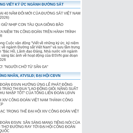
NG VIẾT KÝ ỨC NGÀNH ĐƯỜNG SẮT
LẠI 40 NĂM ĐỔI MỚI CỦA ĐƯỜNG SẮT VIỆT NAM
2026)
 GIỮ NHỊP CON TÀU QUA GIÔNG BÃO
ỬA NIỀM TIN CÔNG ĐOÀN TRÊN HÀNH TRÌNH
ỚI
ộng Cuộc vận động "Viết về những ký ức, kỷ niệm
c về ngành Đường sắt Việt Nam" và sưu tầm trưng
h "Bác Hồ, Lãnh đạo Đảng, Nhà nước với ngành
 sáng tác ảnh về hoạt động của ĐSVN giai đoạn
026
HƠ: "NGƯỜI CHỜ TỪ SÂN GA"
NG NHÂN, ATVSLĐ; ĐẠI HỘI CĐVN
ĐOÀN ĐSVN HƯỞNG ỨNG LỄ PHÁT ĐỘNG
 TRÀO THI ĐUA "LAO ĐỘNG GIỎI, NĂNG SUẤT
THU NHẬP TỐT" CỦA TỔNG LIÊN ĐOÀN LĐVN
ỘI XIV CÔNG ĐOÀN VIỆT NAM THÀNH CÔNG
ẸP
MẠC TRỌNG THỂ ĐẠI HỘI XIV CÔNG ĐOÀN VIỆT
ĐOÀN ĐSVN: SẴN SÀNG MANG TIẾNG NÓI CỦA
 THỢ ĐƯỜNG RAY TỚI ĐẠI HỘI CÔNG ĐOÀN
QUỐC