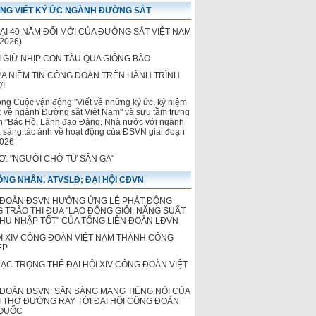
NG VIẾT KÝ ỨC NGÀNH ĐƯỜNG SẮT
của Đường sắt Việt Nam
LẠI 40 NĂM ĐỔI MỚI CỦA ĐƯỜNG SẮT VIỆT NAM
2026)
 GIỮ NHỊP CON TÀU QUA GIÔNG BÃO
ỬA NIỀM TIN CÔNG ĐOÀN TRÊN HÀNH TRÌNH
ỚI
ộng Cuộc vận động "Viết về những ký ức, kỷ niệm
c về ngành Đường sắt Việt Nam" và sưu tầm trưng
h "Bác Hồ, Lãnh đạo Đảng, Nhà nước với ngành
 sáng tác ảnh về hoạt động của ĐSVN giai đoạn
026
HƠ: "NGƯỜI CHỜ TỪ SÂN GA"
NG NHÂN, ATVSLĐ; ĐẠI HỘI CĐVN
ĐOÀN ĐSVN HƯỞNG ỨNG LỄ PHÁT ĐỘNG
 TRÀO THI ĐUA "LAO ĐỘNG GIỎI, NĂNG SUẤT
THU NHẬP TỐT" CỦA TỔNG LIÊN ĐOÀN LĐVN
ỘI XIV CÔNG ĐOÀN VIỆT NAM THÀNH CÔNG
ẸP
MẠC TRỌNG THỂ ĐẠI HỘI XIV CÔNG ĐOÀN VIỆT
ĐOÀN ĐSVN: SẴN SÀNG MANG TIẾNG NÓI CỦA
 THỢ ĐƯỜNG RAY TỚI ĐẠI HỘI CÔNG ĐOÀN
QUỐC