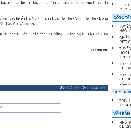
àu trên các tuyến, đặc biệt là đến các tỉnh thu hút lượng khách du
LÃNH 
2026:
CÔNG TÁC
 trên các tuyến Hà Nội - Thanh Hóa, Hà Nội - Vinh, Hà Nội - Đồng
i - Lào Cai và ngược lại.
TUYÊN
NGÀY T
 tàu từ Sài Gòn đi các tỉnh: Đà Nẵng, Quảng Ngãi, Diêu Trì, Quy
CHIẾN
DIỆT 
TUYÊN
vr.com.vn
HỒ CH
TRƯỜ
TUYÊN
CHÍ Đ
TUYÊN
CHÍ H
BIỂU 
Gửi phản hồi
|
Xem phản hồi
QUY TRÌN
TRÌNH
KÝ KẾ
VĂN BẢN 
NHỮNG
01/7/2