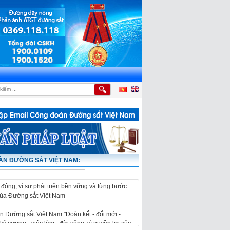
NG TRÌNH DI CHUYỂN HỆ THỐNG THÔNG TIN, TÍN HIỆU ĐƯỜNG SẮT
|
HỘI ĐÀM GIỮA
N ĐƯỜNG SẮT VIỆT NAM:
 Đường sắt Việt Nam "Đoàn kết - đổi mới -
kỷ cương - việc làm - đời sống; vì quyền lợi của
 động, vì sự phát triển bền vững và từng bước
của Đường sắt Việt Nam
 Đường sắt Việt Nam "Đoàn kết - đổi mới -
kỷ cương - việc làm - đời sống; vì quyền lợi của
 động, vì sự phát triển bền vững và từng bước