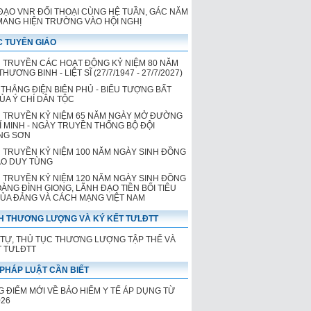
ĐẠO VNR ĐỐI THOẠI CÙNG HỆ TUẦN, GÁC NĂM
 MANG HIỆN TRƯỜNG VÀO HỘI NGHỊ
 TUYÊN GIÁO
 TRUYỀN CÁC HOẠT ĐỘNG KỶ NIỆM 80 NĂM
HƯƠNG BINH - LIỆT SĨ (27/7/1947 - 27/7/2027)
 THẮNG ĐIỆN BIÊN PHỦ - BIỂU TƯỢNG BẤT
CỦA Ý CHÍ DÂN TỘC
 TRUYỀN KỶ NIỆM 65 NĂM NGÀY MỞ ĐƯỜNG
Í MINH - NGÀY TRUYỀN THỐNG BỘ ĐỘI
NG SƠN
 TRUYỀN KỶ NIỆM 100 NĂM NGÀY SINH ĐỒNG
ÀO DUY TÙNG
 TRUYỀN KỶ NIỆM 120 NĂM NGÀY SINH ĐỒNG
OÀNG ĐÌNH GIONG, LÃNH ĐẠO TIỀN BỐI TIÊU
CỦA ĐẢNG VÀ CÁCH MẠNG VIỆT NAM
H THƯƠNG LƯỢNG VÀ KÝ KẾT TƯLĐTT
 TỰ, THỦ TỤC THƯƠNG LƯỢNG TẬP THỂ VÀ
T TƯLĐTT
PHÁP LUẬT CẦN BIẾT
 ĐIỂM MỚI VỀ BẢO HIỂM Y TẾ ÁP DỤNG TỪ
026