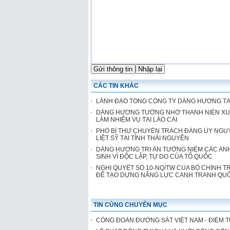
CÁC TIN KHÁC
LÃNH ĐẠO TỔNG CÔNG TY DÂNG HƯƠNG TẠI
DÂNG HƯƠNG TƯỞNG NHỚ THANH NIÊN XU
LÀM NHIỆM VỤ TẠI LÀO CAI
PHÓ BÍ THƯ CHUYÊN TRÁCH ĐẢNG ỦY NG
LIỆT SỸ TẠI TỈNH THÁI NGUYÊN
DÂNG HƯƠNG TRI ÂN TƯỞNG NIỆM CÁC ANH
SINH VÌ ĐỘC LẬP, TỰ DO CỦA TỔ QUỐC
NGHỊ QUYẾT SỐ 10-NQ/TW CỦA BỘ CHÍNH 
ĐỂ TẠO DỰNG NĂNG LỰC CẠNH TRANH QUỐ
TIN CÙNG CHUYÊN MỤC
CÔNG ĐOÀN ĐƯỜNG SẮT VIỆT NAM - ĐIỂM 