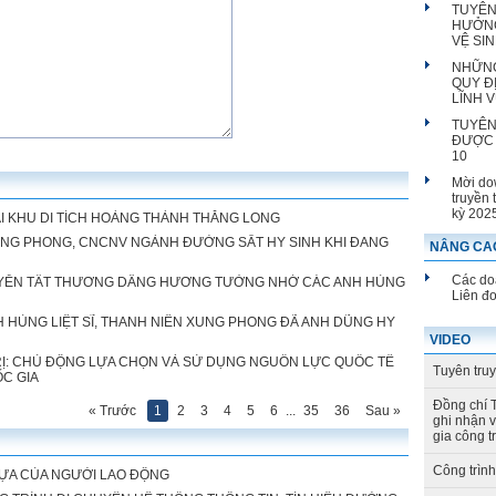
TUYÊN
HƯỞNG
VỆ SI
NHỮNG
QUY Đ
LĨNH 
TUYÊN
ĐƯỢC 
10
Mời do
truyền 
kỳ 202
 KHU DI TÍCH HOÀNG THÀNH THĂNG LONG
NG PHONG, CNCNV NGÀNH ĐƯỜNG SẮT HY SINH KHI ĐANG
NÂNG CAO
Các doa
UYỄN TẤT THƯƠNG DÂNG HƯƠNG TƯỞNG NHỚ CÁC ANH HÙNG
Liên đ
 HÙNG LIỆT SĨ, THANH NIÊN XUNG PHONG ĐÃ ANH DŨNG HY
VIDEO
TRỊ: CHỦ ĐỘNG LỰA CHỌN VÀ SỬ DỤNG NGUỒN LỰC QUỐC TẾ
Tuyên tru
C GIA
Đồng chí 
« Trước
1
2
3
4
5
6
...
35
36
Sau »
ghi nhận 
gia công t
Công trìn
TỰA CỦA NGƯỜI LAO ĐỘNG