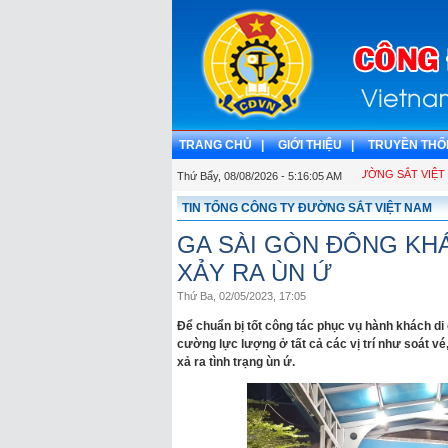
TRANG CHỦ |
GIỚI THIỆU |
TRUYỀN THỐ
CÔNG ĐOÀN ĐƯỜNG SẮT VIỆT NA
Thứ Bẩy, 08/08/2026 - 5:16:06 AM
TIN TỔNG CÔNG TY ĐƯỜNG SẮT VIỆT NAM
GA SÀI GÒN ĐÔNG KH
XẢY RA ÙN Ứ
Thứ Ba, 02/05/2023, 17:05
Để chuẩn bị tốt công tác phục vụ hành khách di 
cường lực lượng ở tất cả các vị trí như soát v
xả ra tình trạng ùn ứ.