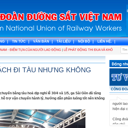
NG |
TIN TỨC |
VĂN BẢN |
TÀI LIỆU |
NỘI BỘ |
LIÊN HỆ. |
M - ĐIỂM TỰA CỦA NGƯỜI LAO ĐỘNG
|
LỄ PHÁT ĐỘNG THI ĐUA VÀ KHỞI CÔNG CÔ
ÁCH ĐI TÀU NHƯNG KHÔNG
CÔNG ĐOÀ
Công đoàn
chuyển bằng tàu hoả dịp nghỉ lễ 30/4 và 1/5, ga Sài Gòn đã tăng
dân chủ - 
é, hỗ trợ vận chuyển hành lý, hướng dẫn phân luồng tốt nên không
người lao
hiện đại 
Công đoàn
dân chủ - 
người lao