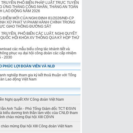
 TRUYỀN PHỔ BIẾN PHÁP LUẬT TRỰC TUYẾN
 ỨNG THÁNG CÔNG NHÂN, THÁNG AN TOÀN
NH LAO ĐỘNG NĂM 2026
 ĐIỂM MỚI CỦA NGHỊ ĐỊNH 81/2026/NĐ-CP
ỊNH XỬ PHẠT VI PHẠM HÀNH CHÍNH TRONG
VỰC GIAO THÔNG ĐƯỜNG SẮT
 TRUYỀN, PHỔ BIẾN CÁC LUẬT, NGHỊ QUYẾT
QUỐC HỘI KHÓA XV THÔNG QUA KỲ HỌP THỨ
wnload các mẫu biểu công tác khánh tiết và
thông phục vụ đại hội công đoàn các cấp nhiệm
5 - 2030
 PHÚC LỢI ĐOÀN VIÊN VÀ NLĐ
nh nghiệp tham gia ký kết thoả thuận với Tổng
oàn Lao động Việt Nam
yền Nghị quyết XIV Công đoàn Việt Nam
Trần Anh Tuấn - Phó Tổng Giám đốc TCT ĐSVN
và biểu dương tinh thần làm việc của CNLĐ tham
rình chào mừng Đại hội XIII CĐVN
h chào mừng Đại hội XIII Công đoàn Việt Nam