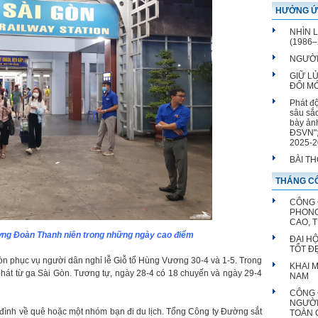
HƯỞNG Ứ
hiện đại 
NHÌN 
(1986–
NGƯỜI
GIỮ L
ĐỔI M
Phát đ
sâu sắ
bày ản
ĐSVN";
2025-2
BÀI T
THÁNG CÔ
CÔNG 
PHONG
CAO, 
ợng Đoàn Thanh niên trong những ngày cao điểm
ĐẠI H
TỐT Đ
Gòn phục vụ người dân nghỉ lễ Giỗ tổ Hùng Vương 30-4 và 1-5. Trong
KHAI 
phát từ ga Sài Gòn. Tương tự, ngày 28-4 có 18 chuyến và ngày 29-4
NAM
CÔNG 
NGƯỜI
a đình về quê hoặc một nhóm bạn đi du lịch. Tổng Công ty Đường sắt
TOÀN 