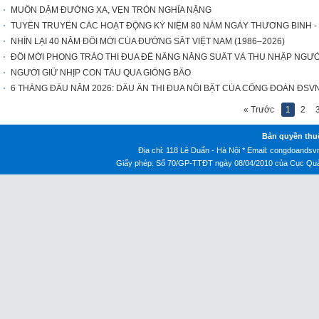
MUÔN DẶM ĐƯỜNG XA, VẸN TRÒN NGHĨA NẶNG
TUYÊN TRUYỀN CÁC HOẠT ĐỘNG KỶ NIỆM 80 NĂM NGÀY THƯƠNG BINH - LIỆT 
NHÌN LẠI 40 NĂM ĐỔI MỚI CỦA ĐƯỜNG SẮT VIỆT NAM (1986–2026)
ĐỔI MỚI PHONG TRÀO THI ĐUA ĐỂ NÂNG NĂNG SUẤT VÀ THU NHẬP NGƯ
NGƯỜI GIỮ NHỊP CON TÀU QUA GIÔNG BÃO
6 THÁNG ĐẦU NĂM 2026: DẤU ẤN THI ĐUA NỔI BẬT CỦA CÔNG ĐOÀN ĐSV
« Trước
1
2
Bản quyền thu
Địa chỉ: 118 Lê Duẩn - Hà Nội * Email:
congdoandsv
Giấy phép: Số 70/GP-TTĐT ngày 08/04/2010 của Cục Quản 