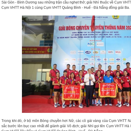
Sài Gòn - Bình Dương sau những trận cầu nghẹt thở; giải Nhì thuộc về Cụm VHTT 
Cụm VHTT Hà Nội 1 cùng Cụm VHTT Quảng Bình - Huế - Đà Nẵng đồng giải Ba.
Trong khi đó, ở bộ môn Bóng chuyền hơi Nữ, các cô gái vàng của Cụm VHTT Na
sắc bước lên bục cao nhất để giành giải Vô địch; giải Nhì gọi tên Cụm VHTT Hà 