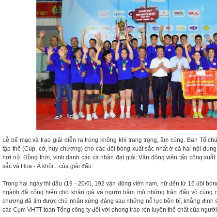
Lễ bế mạc và trao giải diễn ra trong không khí trang trọng, ấm cúng. Ban Tổ ch
tập thể (Cúp, cờ, huy chương) cho các đội bóng xuất sắc nhất ở cả hai nội du
hơi nữ. Đồng thời, vinh danh các cá nhân đạt giải: Vận động viên tấn công xuất
sắc và Hoa - Á khôi... của giải đấu.
Trong hai ngày thi đấu (19 - 20/6), 192 vận động viên nam, nữ đến từ 16 đội b
ngành đã cống hiến cho khán giả và người hâm mộ những trận đấu vô cùng 
chương đã tìm được chủ nhân xứng đáng sau những nỗ lực bền bỉ, khẳng định s
các Cụm VHTT toàn Tổng công ty đối với phong trào rèn luyện thể chất của ngườ