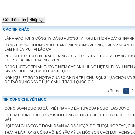
CÁC TIN KHÁC
LÃNH ĐẠO TỔNG CÔNG TY DÂNG HƯƠNG TẠI KHU DI TÍCH HOÀNG THÀN
DÂNG HƯƠNG TƯỞNG NHỚ THANH NIÊN XUNG PHONG, CNCNV NGÀNH ĐƯ
LÀM NHIỆM VỤ TẠI LÀO CAI
PHÓ BÍ THƯ CHUYÊN TRÁCH ĐẢNG ỦY NGUYỄN TẤT THƯƠNG DÂNG HƯ
LIỆT SỸ TẠI TỈNH THÁI NGUYÊN
DÂNG HƯƠNG TRI ÂN TƯỞNG NIỆM CÁC ANH HÙNG LIỆT SĨ, THANH NIÊ
SINH VÌ ĐỘC LẬP, TỰ DO CỦA TỔ QUỐC
NGHỊ QUYẾT SỐ 10-NQ/TW CỦA BỘ CHÍNH TRỊ: CHỦ ĐỘNG LỰA CHỌN VÀ
ĐỂ TẠO DỰNG NĂNG LỰC CẠNH TRANH QUỐC GIA
« Trước
1
2
TIN CÙNG CHUYÊN MỤC
CÔNG ĐOÀN ĐƯỜNG SẮT VIỆT NAM - ĐIỂM TỰA CỦA NGƯỜI LAO ĐỘNG
LỄ PHÁT ĐỘNG THI ĐUA VÀ KHỞI CÔNG CÔNG TRÌNH DI CHUYỂN HỆ THỐN
SẮT
HỘI ĐÀM GIỮA CÔNG ĐOÀN ĐSVN VÀ ĐS AI CẬP: ĐỐI THOẠI, HỢP TÁC, CÙ
THÀNH LẬP TỔNG CÔNG HỘI ĐỎ BẮC KỲ LÀ MỐC SON CHÓI LỌI TRONG 