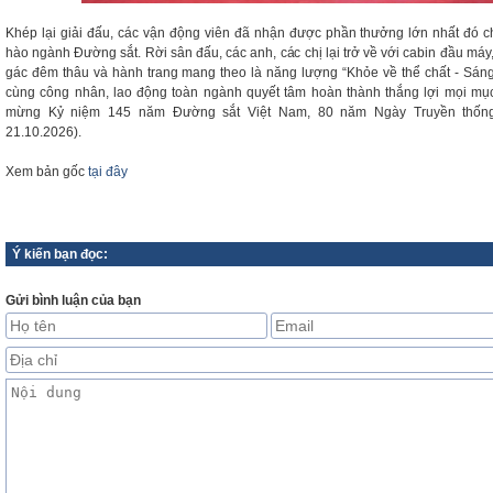
Khép lại giải đấu, các vận động viên đã nhận được phần thưởng lớn nhất đó ch
hào ngành Đường sắt. Rời sân đấu, các anh, các chị lại trở về với cabin đầu má
gác đêm thâu và hành trang mang theo là năng lượng “Khỏe về thể chất - Sán
cùng công nhân, lao động toàn ngành quyết tâm hoàn thành thắng lợi mọi mục t
mừng Kỷ niệm 145 năm Đường sắt Việt Nam, 80 năm Ngày Truyền thống
21.10.2026).
Xem bản gốc
tại đây
Ý kiến bạn đọc:
Gửi bình luận của bạn