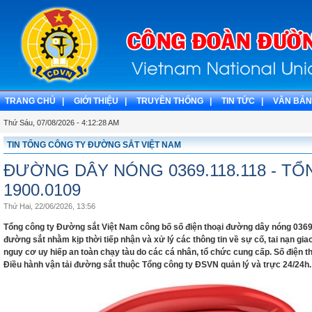
TRANG CHỦ |
GIỚI THIỆU |
TRUYỀN THỐNG |
TIN TỨC |
VĂN BẢN
Thứ Sáu, 07/08/2026 - 4:12:29 AM
TIN TỔNG CÔNG TY ĐƯỜNG SẮT VIỆT NAM
ĐƯỜNG DÂY NÓNG 0369.118.118 - TỔ
1900.0109
Thứ Hai, 22/06/2026, 13:56
Tổng công ty Đường sắt Việt Nam công bố số điện thoại đường dây nóng 0369.
đường sắt nhằm kịp thời tiếp nhận và xử lý các thông tin về sự cố, tai nạn gi
nguy cơ uy hiếp an toàn chạy tàu do các cá nhân, tổ chức cung cấp. Số điện 
Điều hành vận tải đường sắt thuộc Tổng công ty ĐSVN quản lý và trực 24/24h.