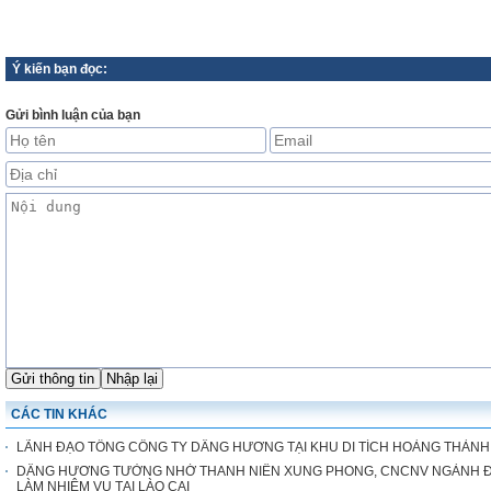
Ý kiến bạn đọc:
Gửi bình luận của bạn
CÁC TIN KHÁC
LÃNH ĐẠO TỔNG CÔNG TY DÂNG HƯƠNG TẠI KHU DI TÍCH HOÀNG THÀN
DÂNG HƯƠNG TƯỞNG NHỚ THANH NIÊN XUNG PHONG, CNCNV NGÀNH ĐƯ
LÀM NHIỆM VỤ TẠI LÀO CAI