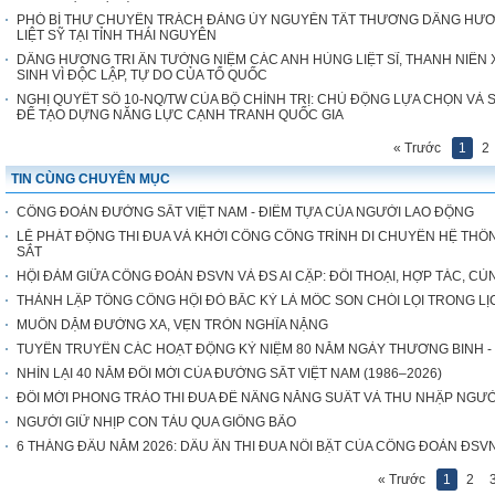
PHÓ BÍ THƯ CHUYÊN TRÁCH ĐẢNG ỦY NGUYỄN TẤT THƯƠNG DÂNG HƯ
LIỆT SỸ TẠI TỈNH THÁI NGUYÊN
DÂNG HƯƠNG TRI ÂN TƯỞNG NIỆM CÁC ANH HÙNG LIỆT SĨ, THANH NIÊ
SINH VÌ ĐỘC LẬP, TỰ DO CỦA TỔ QUỐC
NGHỊ QUYẾT SỐ 10-NQ/TW CỦA BỘ CHÍNH TRỊ: CHỦ ĐỘNG LỰA CHỌN VÀ
ĐỂ TẠO DỰNG NĂNG LỰC CẠNH TRANH QUỐC GIA
« Trước
1
2
TIN CÙNG CHUYÊN MỤC
CÔNG ĐOÀN ĐƯỜNG SẮT VIỆT NAM - ĐIỂM TỰA CỦA NGƯỜI LAO ĐỘNG
LỄ PHÁT ĐỘNG THI ĐUA VÀ KHỞI CÔNG CÔNG TRÌNH DI CHUYỂN HỆ THỐN
SẮT
HỘI ĐÀM GIỮA CÔNG ĐOÀN ĐSVN VÀ ĐS AI CẬP: ĐỐI THOẠI, HỢP TÁC, CÙ
THÀNH LẬP TỔNG CÔNG HỘI ĐỎ BẮC KỲ LÀ MỐC SON CHÓI LỌI TRONG 
MUÔN DẶM ĐƯỜNG XA, VẸN TRÒN NGHĨA NẶNG
TUYÊN TRUYỀN CÁC HOẠT ĐỘNG KỶ NIỆM 80 NĂM NGÀY THƯƠNG BINH - LIỆT 
NHÌN LẠI 40 NĂM ĐỔI MỚI CỦA ĐƯỜNG SẮT VIỆT NAM (1986–2026)
ĐỔI MỚI PHONG TRÀO THI ĐUA ĐỂ NÂNG NĂNG SUẤT VÀ THU NHẬP NGƯ
NGƯỜI GIỮ NHỊP CON TÀU QUA GIÔNG BÃO
6 THÁNG ĐẦU NĂM 2026: DẤU ẤN THI ĐUA NỔI BẬT CỦA CÔNG ĐOÀN ĐSV
« Trước
1
2