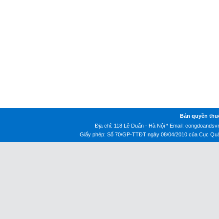
Bản quyền thu
Địa chỉ: 118 Lê Duẩn - Hà Nội * Email:
congdoandsv
Giấy phép: Số 70/GP-TTĐT ngày 08/04/2010 của Cục Quản 