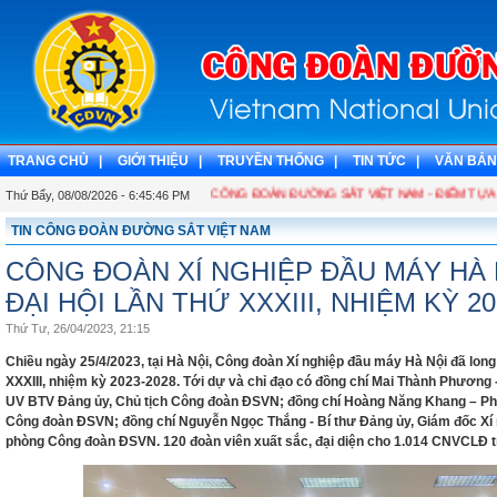
TRANG CHỦ |
GIỚI THIỆU |
TRUYỀN THỐNG |
TIN TỨC |
VĂN BẢN
CÔNG ĐOÀN ĐƯỜNG SẮT VIỆT NAM - ĐIỂM TỰA C
Thứ Bẩy, 08/08/2026 - 6:45:47 PM
TIN CÔNG ĐOÀN ĐƯỜNG SẮT VIỆT NAM
CÔNG ĐOÀN XÍ NGHIỆP ĐẦU MÁY HÀ
ĐẠI HỘI LẦN THỨ XXXIII, NHIỆM KỲ 20
Thứ Tư, 26/04/2023, 21:15
Chiều ngày 25/4/2023, tại Hà Nội, Công đoàn Xí nghiệp đầu máy Hà Nội đã long 
XXXIII, nhiệm kỳ 2023-2028. Tới dự và chỉ đạo có đồng chí Mai Thành Phươn
UV BTV Đảng ủy, Chủ tịch Công đoàn ĐSVN; đồng chí Hoàng Năng Khang – Ph
Công đoàn ĐSVN; đồng chí Nguyễn Ngọc Thắng - Bí thư Đảng ủy, Giám đốc Xí 
phòng Công đoàn ĐSVN. 120 đoàn viên xuất sắc, đại diện cho 1.014 CNVCLĐ tro