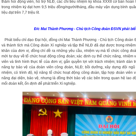
thăm hỏi động viên, hỗ trợ NLĐ, các chỉ tiêu nhiệm kỳ khóa XXXII cơ bản hoàn
trong nhiệm kỳ đạt hơn 9,5 triệu đồng/người/tháng, đầu máy vận dụng bình quân
liệu đạt trên 7,7 triệu lít.
Đ/c Mai Thành Phương - Chủ tịch Công đoàn ĐSVN phát biểu
Phát biểu chỉ đạo Đại hội, đồng chí Mai Thành Phương - Chủ tịch Công đoàn
và thành tích mà Công đoàn Xí nghiệp và tập thể NLĐ đã đạt được trong nhiệm
khăn của đơn vị, đồng chí đề ra những yêu cầu, nhiệm vụ mà tổ chức công đoàn
mới tư duy về tổ chức hoạt động công đoàn; xác định cụ thể chức năng, nhiệm 
viên và tình hình thực tế của đơn vị; gắn quyền lợi với trách nhiệm; tránh dàn t
năng tự bảo vệ của đoàn viên công đoàn, NLĐ; bồi dưỡng, xây dựng đội ngũ 
nhiệm, có trình độ, kỹ năng tổ chức hoạt động công đoàn, tập hợp đoàn viên v
năng đại diện, bảo vệ, nhưng là đồng thời bảo vệ các bên trong quan hệ lao độ
mối đoàn kết, ổn định để phát triển Xí nghiệp.