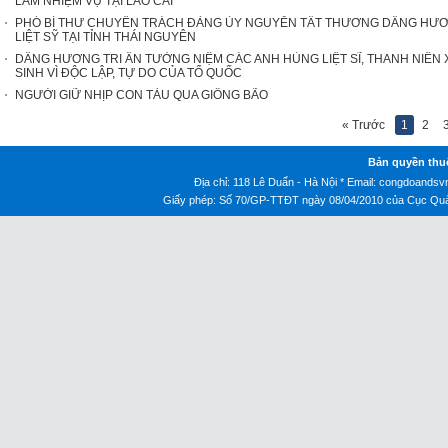
LÀM NHIỆM VỤ TẠI LÀO CAI
PHÓ BÍ THƯ CHUYÊN TRÁCH ĐẢNG ỦY NGUYỄN TẤT THƯƠNG DÂNG HƯ
LIỆT SỸ TẠI TỈNH THÁI NGUYÊN
DÂNG HƯƠNG TRI ÂN TƯỞNG NIỆM CÁC ANH HÙNG LIỆT SĨ, THANH NIÊ
SINH VÌ ĐỘC LẬP, TỰ DO CỦA TỔ QUỐC
NGƯỜI GIỮ NHỊP CON TÀU QUA GIÔNG BÃO
« Trước
1
2
Bản quyền thu
Địa chỉ: 118 Lê Duẩn - Hà Nội * Email:
congdoandsv
Giấy phép: Số 70/GP-TTĐT ngày 08/04/2010 của Cục Quản 