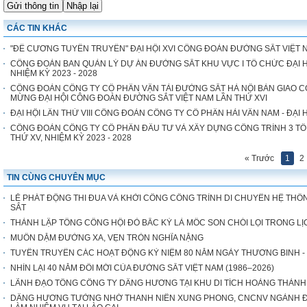
CÁC TIN KHÁC
"ĐỀ CƯƠNG TUYÊN TRUYỀN" ĐẠI HỘI XVI CÔNG ĐOÀN ĐƯỜNG SẮT VIỆT 
CÔNG ĐOÀN BAN QUẢN LÝ DỰ ÁN ĐƯỜNG SẮT KHU VỰC I TỔ CHỨC ĐẠI H
NHIỆM KỲ 2023 - 2028
CÔNG ĐOÀN CÔNG TY CỔ PHẦN VẬN TẢI ĐƯỜNG SẮT HÀ NỘI BÀN GIAO 
MỪNG ĐẠI HỘI CÔNG ĐOÀN ĐƯỜNG SẮT VIỆT NAM LẦN THỨ XVI
ĐẠI HỘI LẦN THỨ VIII CÔNG ĐOÀN CÔNG TY CỔ PHẦN HẢI VÂN NAM - ĐẠI 
CÔNG ĐOÀN CÔNG TY CỔ PHẦN ĐẦU TƯ VÀ XÂY DỰNG CÔNG TRÌNH 3 TỔ
THỨ XV, NHIỆM KỲ 2023 - 2028
« Trước
1
2
TIN CÙNG CHUYÊN MỤC
LỄ PHÁT ĐỘNG THI ĐUA VÀ KHỞI CÔNG CÔNG TRÌNH DI CHUYỂN HỆ THỐN
SẮT
THÀNH LẬP TỔNG CÔNG HỘI ĐỎ BẮC KỲ LÀ MỐC SON CHÓI LỌI TRONG 
MUÔN DẶM ĐƯỜNG XA, VẸN TRÒN NGHĨA NẶNG
TUYÊN TRUYỀN CÁC HOẠT ĐỘNG KỶ NIỆM 80 NĂM NGÀY THƯƠNG BINH - LIỆT 
NHÌN LẠI 40 NĂM ĐỔI MỚI CỦA ĐƯỜNG SẮT VIỆT NAM (1986–2026)
LÃNH ĐẠO TỔNG CÔNG TY DÂNG HƯƠNG TẠI KHU DI TÍCH HOÀNG THÀN
DÂNG HƯƠNG TƯỞNG NHỚ THANH NIÊN XUNG PHONG, CNCNV NGÀNH ĐƯ