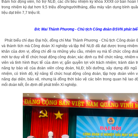
thăm hỏi động viên, hỗ trợ NLĐ, các chỉ tiêu nhiệm kỳ khóa XXXII cơ bản hoàn
trong nhiệm kỳ đạt hơn 9,5 triệu đồng/người/tháng, đầu máy vận dụng bình quân
liệu đạt trên 7,7 triệu lít.
Đ/c Mai Thành Phương - Chủ tịch Công đoàn ĐSVN phát biểu
Phát biểu chỉ đạo Đại hội, đồng chí Mai Thành Phương - Chủ tịch Công đoàn
và thành tích mà Công đoàn Xí nghiệp và tập thể NLĐ đã đạt được trong nhiệm
khăn của đơn vị, đồng chí đề ra những yêu cầu, nhiệm vụ mà tổ chức công đoàn
mới tư duy về tổ chức hoạt động công đoàn; xác định cụ thể chức năng, nhiệm 
viên và tình hình thực tế của đơn vị; gắn quyền lợi với trách nhiệm; tránh dàn t
năng tự bảo vệ của đoàn viên công đoàn, NLĐ; bồi dưỡng, xây dựng đội ngũ 
nhiệm, có trình độ, kỹ năng tổ chức hoạt động công đoàn, tập hợp đoàn viên v
năng đại diện, bảo vệ, nhưng là đồng thời bảo vệ các bên trong quan hệ lao độ
mối đoàn kết, ổn định để phát triển Xí nghiệp.