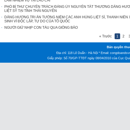
LÀM NHIỆM VỤ TẠI LÀO CAI
PHÓ BÍ THƯ CHUYÊN TRÁCH ĐẢNG ỦY NGUYỄN TẤT THƯƠNG DÂNG HƯ
LIỆT SỸ TẠI TỈNH THÁI NGUYÊN
DÂNG HƯƠNG TRI ÂN TƯỞNG NIỆM CÁC ANH HÙNG LIỆT SĨ, THANH NIÊ
SINH VÌ ĐỘC LẬP, TỰ DO CỦA TỔ QUỐC
NGƯỜI GIỮ NHỊP CON TÀU QUA GIÔNG BÃO
« Trước
1
2
Bản quyền thu
Địa chỉ: 118 Lê Duẩn - Hà Nội * Email:
congdoandsv
Giấy phép: Số 70/GP-TTĐT ngày 08/04/2010 của Cục Quản 