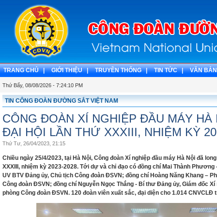
TRANG CHỦ |
GIỚI THIỆU |
TRUYỀN THỐNG |
TIN TỨC |
VĂN BẢN
Thứ Bẩy, 08/08/2026 - 7:24:11 PM
TIN CÔNG ĐOÀN ĐƯỜNG SẮT VIỆT NAM
CÔNG ĐOÀN XÍ NGHIỆP ĐẦU MÁY HÀ
ĐẠI HỘI LẦN THỨ XXXIII, NHIỆM KỲ 20
Thứ Tư, 26/04/2023, 21:15
Chiều ngày 25/4/2023, tại Hà Nội, Công đoàn Xí nghiệp đầu máy Hà Nội đã long 
XXXIII, nhiệm kỳ 2023-2028. Tới dự và chỉ đạo có đồng chí Mai Thành Phươn
UV BTV Đảng ủy, Chủ tịch Công đoàn ĐSVN; đồng chí Hoàng Năng Khang – Ph
Công đoàn ĐSVN; đồng chí Nguyễn Ngọc Thắng - Bí thư Đảng ủy, Giám đốc Xí 
phòng Công đoàn ĐSVN. 120 đoàn viên xuất sắc, đại diện cho 1.014 CNVCLĐ tro