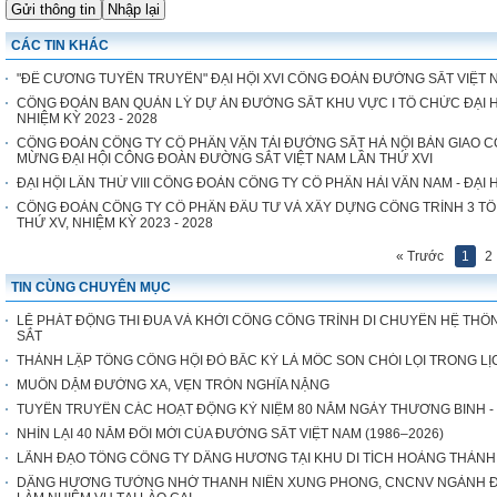
CÁC TIN KHÁC
"ĐỀ CƯƠNG TUYÊN TRUYỀN" ĐẠI HỘI XVI CÔNG ĐOÀN ĐƯỜNG SẮT VIỆT 
CÔNG ĐOÀN BAN QUẢN LÝ DỰ ÁN ĐƯỜNG SẮT KHU VỰC I TỔ CHỨC ĐẠI H
NHIỆM KỲ 2023 - 2028
CÔNG ĐOÀN CÔNG TY CỔ PHẦN VẬN TẢI ĐƯỜNG SẮT HÀ NỘI BÀN GIAO 
MỪNG ĐẠI HỘI CÔNG ĐOÀN ĐƯỜNG SẮT VIỆT NAM LẦN THỨ XVI
ĐẠI HỘI LẦN THỨ VIII CÔNG ĐOÀN CÔNG TY CỔ PHẦN HẢI VÂN NAM - ĐẠI 
CÔNG ĐOÀN CÔNG TY CỔ PHẦN ĐẦU TƯ VÀ XÂY DỰNG CÔNG TRÌNH 3 TỔ
THỨ XV, NHIỆM KỲ 2023 - 2028
« Trước
1
2
TIN CÙNG CHUYÊN MỤC
LỄ PHÁT ĐỘNG THI ĐUA VÀ KHỞI CÔNG CÔNG TRÌNH DI CHUYỂN HỆ THỐN
SẮT
THÀNH LẬP TỔNG CÔNG HỘI ĐỎ BẮC KỲ LÀ MỐC SON CHÓI LỌI TRONG 
MUÔN DẶM ĐƯỜNG XA, VẸN TRÒN NGHĨA NẶNG
TUYÊN TRUYỀN CÁC HOẠT ĐỘNG KỶ NIỆM 80 NĂM NGÀY THƯƠNG BINH - LIỆT 
NHÌN LẠI 40 NĂM ĐỔI MỚI CỦA ĐƯỜNG SẮT VIỆT NAM (1986–2026)
LÃNH ĐẠO TỔNG CÔNG TY DÂNG HƯƠNG TẠI KHU DI TÍCH HOÀNG THÀN
DÂNG HƯƠNG TƯỞNG NHỚ THANH NIÊN XUNG PHONG, CNCNV NGÀNH ĐƯ