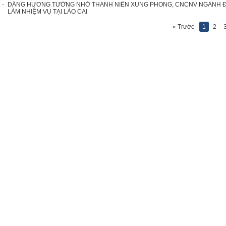
DÂNG HƯƠNG TƯỞNG NHỚ THANH NIÊN XUNG PHONG, CNCNV NGÀNH ĐƯ
LÀM NHIỆM VỤ TẠI LÀO CAI
« Trước
1
2