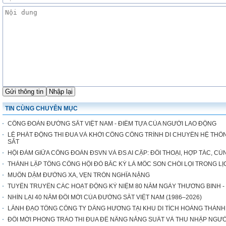
TIN CÙNG CHUYÊN MỤC
CÔNG ĐOÀN ĐƯỜNG SẮT VIỆT NAM - ĐIỂM TỰA CỦA NGƯỜI LAO ĐỘNG
LỄ PHÁT ĐỘNG THI ĐUA VÀ KHỞI CÔNG CÔNG TRÌNH DI CHUYỂN HỆ THỐN
SẮT
HỘI ĐÀM GIỮA CÔNG ĐOÀN ĐSVN VÀ ĐS AI CẬP: ĐỐI THOẠI, HỢP TÁC, CÙ
THÀNH LẬP TỔNG CÔNG HỘI ĐỎ BẮC KỲ LÀ MỐC SON CHÓI LỌI TRONG 
MUÔN DẶM ĐƯỜNG XA, VẸN TRÒN NGHĨA NẶNG
TUYÊN TRUYỀN CÁC HOẠT ĐỘNG KỶ NIỆM 80 NĂM NGÀY THƯƠNG BINH - LIỆT 
NHÌN LẠI 40 NĂM ĐỔI MỚI CỦA ĐƯỜNG SẮT VIỆT NAM (1986–2026)
LÃNH ĐẠO TỔNG CÔNG TY DÂNG HƯƠNG TẠI KHU DI TÍCH HOÀNG THÀN
ĐỔI MỚI PHONG TRÀO THI ĐUA ĐỂ NÂNG NĂNG SUẤT VÀ THU NHẬP NGƯ