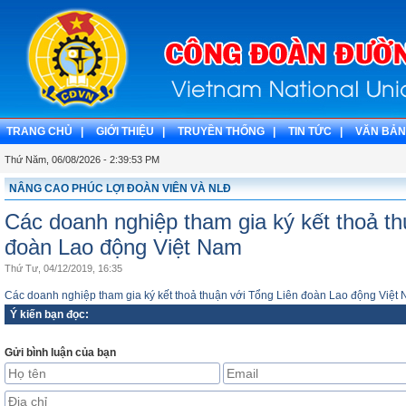
TRANG CHỦ |
GIỚI THIỆU |
TRUYỀN THỐNG |
TIN TỨC |
VĂN BẢN
Thứ Năm, 06/08/2026 - 2:39:54 PM
NÂNG CAO PHÚC LỢI ĐOÀN VIÊN VÀ NLĐ
Các doanh nghiệp tham gia ký kết thoả th
đoàn Lao động Việt Nam
Thứ Tư, 04/12/2019, 16:35
Các doanh nghiệp tham gia ký kết thoả thuận với Tổng Liên đoàn Lao động Việt
Ý kiến bạn đọc:
Gửi bình luận của bạn