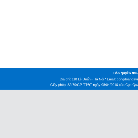
Bản quyền thu
Địa chỉ: 118 Lê Duẩn - Hà Nội * Email:
congdoandsv
Giấy phép: Số 70/GP-TTĐT ngày 08/04/2010 của Cục Quản 