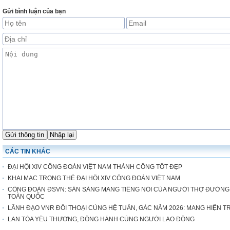
Gửi bình luận của bạn
CÁC TIN KHÁC
ĐẠI HỘI XIV CÔNG ĐOÀN VIỆT NAM THÀNH CÔNG TỐT ĐẸP
KHAI MẠC TRỌNG THỂ ĐẠI HỘI XIV CÔNG ĐOÀN VIỆT NAM
CÔNG ĐOÀN ĐSVN: SẴN SÀNG MANG TIẾNG NÓI CỦA NGƯỜI THỢ ĐƯỜNG 
TOÀN QUỐC
LÃNH ĐẠO VNR ĐỐI THOẠI CÙNG HỆ TUẦN, GÁC NĂM 2026: MANG HIỆN T
LAN TỎA YÊU THƯƠNG, ĐỒNG HÀNH CÙNG NGƯỜI LAO ĐỘNG