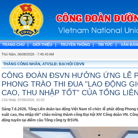
TRANG CHỦ |
GIỚI THIỆU |
TRUYỀN THỐNG |
TIN TỨC |
VĂN BẢN
Thứ Năm, 06/08/2026 - 7:45:44 AM
THÁNG CÔNG NHÂN, ATVSLĐ; ĐẠI HỘI CĐVN
CÔNG ĐOÀN ĐSVN HƯỞNG ỨNG LỄ 
PHONG TRÀO THI ĐUA "LAO ĐỘNG GI
CAO, THU NHẬP TỐT" CỦA TỔNG LIÊ
Chủ Nhật, 07/06/2026, 16:03
Sáng 7.6.2026, Tổng Liên đoàn lao động Việt Nam tổ chức lễ phát động Phong t
suất cao, thu nhập tốt” chào mừng thành công Đại hội XIV Công đoàn VN. Cô
động tuyến tại điểm cầu Tổng công ty ĐSVN.