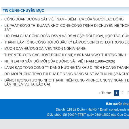
TIN CÙNG CHUYÊN MỤC
CÔNG ĐOÀN ĐƯỜNG SẮT VIỆT NAM - ĐIỂM TỰA CỦA NGƯỜI LAO ĐỘNG
LỄ PHÁT ĐỘNG THI ĐUA VÀ KHỞI CÔNG CÔNG TRÌNH DI CHUYỂN HỆ THỐN
SẮT
HỘI ĐÀM GIỮA CÔNG ĐOÀN ĐSVN VÀ ĐS AI CẬP: ĐỐI THOẠI, HỢP TÁC, CÙ
THÀNH LẬP TỔNG CÔNG HỘI ĐỎ BẮC KỲ LÀ MỐC SON CHÓI LỌI TRONG 
MUÔN DẶM ĐƯỜNG XA, VẸN TRÒN NGHĨA NẶNG
TUYÊN TRUYỀN CÁC HOẠT ĐỘNG KỶ NIỆM 80 NĂM NGÀY THƯƠNG BINH - LIỆT 
NHÌN LẠI 40 NĂM ĐỔI MỚI CỦA ĐƯỜNG SẮT VIỆT NAM (1986–2026)
LÃNH ĐẠO TỔNG CÔNG TY DÂNG HƯƠNG TẠI KHU DI TÍCH HOÀNG THÀN
ĐỔI MỚI PHONG TRÀO THI ĐUA ĐỂ NÂNG NĂNG SUẤT VÀ THU NHẬP NGƯ
DÂNG HƯƠNG TƯỞNG NHỚ THANH NIÊN XUNG PHONG, CNCNV NGÀNH ĐƯ
LÀM NHIỆM VỤ TẠI LÀO CAI
« Trước
1
2
Bản quyền thu
Địa chỉ: 118 Lê Duẩn - Hà Nội * Email:
congdoandsv
Giấy phép: Số 70/GP-TTĐT ngày 08/04/2010 của Cục Quản 