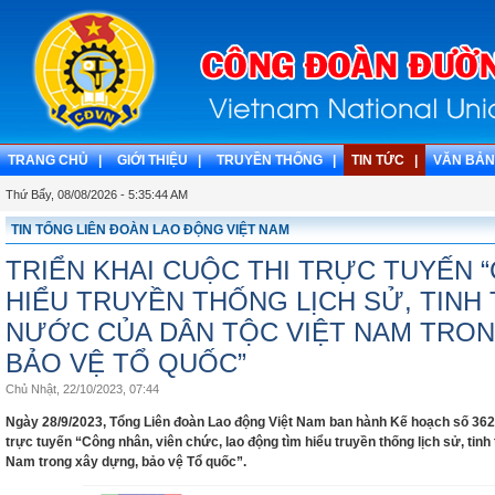
TRANG CHỦ |
GIỚI THIỆU |
TRUYỀN THỐNG |
TIN TỨC |
VĂN BẢN
Thứ Bẩy, 08/08/2026 - 5:35:44 AM
TIN TỔNG LIÊN ĐOÀN LAO ĐỘNG VIỆT NAM
TRIỂN KHAI CUỘC THI TRỰC TUYẾN 
HIỂU TRUYỀN THỐNG LỊCH SỬ, TINH
NƯỚC CỦA DÂN TỘC VIỆT NAM TRON
BẢO VỆ TỔ QUỐC”
Chủ Nhật, 22/10/2023, 07:44
Ngày 28/9/2023, Tổng Liên đoàn Lao động Việt Nam ban hành Kế hoạch số 362
trực tuyến “Công nhân, viên chức, lao động tìm hiểu truyền thống lịch sử, tin
Nam trong xây dựng, bảo vệ Tổ quốc”.