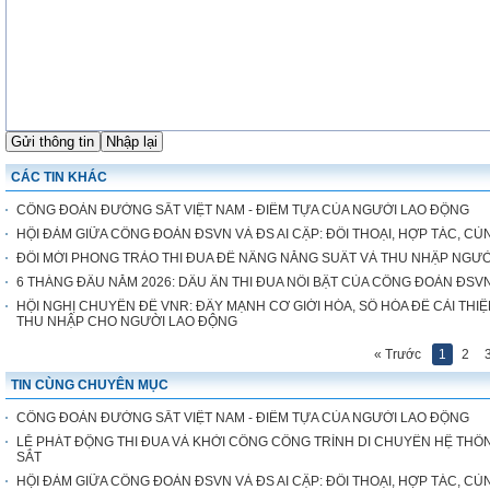
CÁC TIN KHÁC
CÔNG ĐOÀN ĐƯỜNG SẮT VIỆT NAM - ĐIỂM TỰA CỦA NGƯỜI LAO ĐỘNG
HỘI ĐÀM GIỮA CÔNG ĐOÀN ĐSVN VÀ ĐS AI CẬP: ĐỐI THOẠI, HỢP TÁC, CÙ
ĐỔI MỚI PHONG TRÀO THI ĐUA ĐỂ NÂNG NĂNG SUẤT VÀ THU NHẬP NGƯ
6 THÁNG ĐẦU NĂM 2026: DẤU ẤN THI ĐUA NỔI BẬT CỦA CÔNG ĐOÀN ĐSV
HỘI NGHỊ CHUYÊN ĐỀ VNR: ĐẨY MẠNH CƠ GIỚI HÓA, SỐ HÓA ĐỂ CẢI THIỆ
THU NHẬP CHO NGƯỜI LAO ĐỘNG
« Trước
1
2
TIN CÙNG CHUYÊN MỤC
CÔNG ĐOÀN ĐƯỜNG SẮT VIỆT NAM - ĐIỂM TỰA CỦA NGƯỜI LAO ĐỘNG
LỄ PHÁT ĐỘNG THI ĐUA VÀ KHỞI CÔNG CÔNG TRÌNH DI CHUYỂN HỆ THỐN
SẮT
HỘI ĐÀM GIỮA CÔNG ĐOÀN ĐSVN VÀ ĐS AI CẬP: ĐỐI THOẠI, HỢP TÁC, CÙ