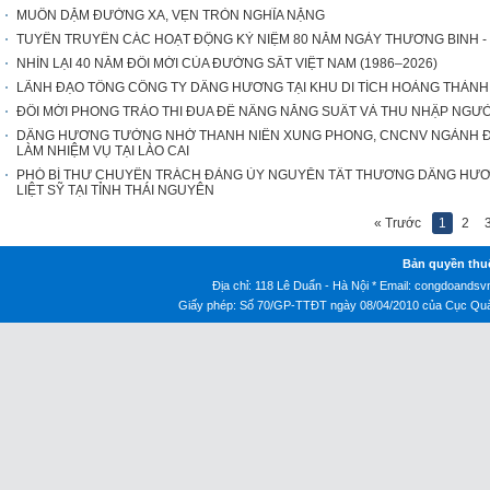
MUÔN DẶM ĐƯỜNG XA, VẸN TRÒN NGHĨA NẶNG
TUYÊN TRUYỀN CÁC HOẠT ĐỘNG KỶ NIỆM 80 NĂM NGÀY THƯƠNG BINH - LIỆT 
NHÌN LẠI 40 NĂM ĐỔI MỚI CỦA ĐƯỜNG SẮT VIỆT NAM (1986–2026)
LÃNH ĐẠO TỔNG CÔNG TY DÂNG HƯƠNG TẠI KHU DI TÍCH HOÀNG THÀN
ĐỔI MỚI PHONG TRÀO THI ĐUA ĐỂ NÂNG NĂNG SUẤT VÀ THU NHẬP NGƯ
DÂNG HƯƠNG TƯỞNG NHỚ THANH NIÊN XUNG PHONG, CNCNV NGÀNH ĐƯ
LÀM NHIỆM VỤ TẠI LÀO CAI
PHÓ BÍ THƯ CHUYÊN TRÁCH ĐẢNG ỦY NGUYỄN TẤT THƯƠNG DÂNG HƯ
LIỆT SỸ TẠI TỈNH THÁI NGUYÊN
« Trước
1
2
Bản quyền thu
Địa chỉ: 118 Lê Duẩn - Hà Nội * Email:
congdoandsv
Giấy phép: Số 70/GP-TTĐT ngày 08/04/2010 của Cục Quản 