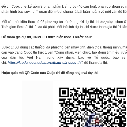
Đề thi được thiết kế gồm 3 phần: phần kiến thức (40 câu hỏi); phần dự đoán số 
phần trình bày suy nghĩ, quan điểm (gọi chung là bài luận ngắn) về một vấn đề li
Mỗi câu hỏi kiến thức có 03 phương án trả lời, người dự thi chỉ được lựa chọn 0
Thời gian làm bài thi tối đa 60 phút. Mỗi thí sinh dự thi chỉ được tham gia thi 01 lần
Để tham gia dự thi, CNVCLĐ thực hiện theo 3 bước sau:
Bước 1: Sử dụng các thiết bị đa phương tiện (máy tính, điện thoại thông minh, máy t
cập vào trang Cuộc thi trực tuyến "Công nhân, viên chức, lao động tìm hiểu truy
của dân tộc Việt Nam trong xây dựng, bảo vệ Tổ quốc, bảo vệ 
chỉ:
https://laodongcongdoan.vn/tham-gia-cuoc-thi
) để tham gia thi.
Hoặc quét mã QR Code của Cuộc thi để đăng nhập và dự thi.