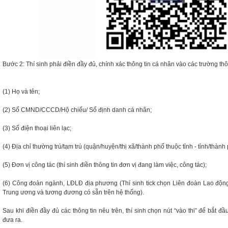
Bước 2: Thí sinh phải điền đầy đủ, chính xác thông tin cá nhân vào các trường t
(1) Họ và tên;
(2) Số CMND/CCCD/Hộ chiếu/ Số định danh cá nhân;
(3) Số điện thoại liên lạc;
(4) Địa chỉ thường trú/tạm trú (quận/huyện/thị xã/thành phố thuộc tỉnh - tỉnh/thàn
(5) Đơn vị công tác (thí sinh điền thông tin đơn vị đang làm việc, công tác);
(6) Công đoàn ngành, LĐLĐ địa phương (Thí sinh tick chọn Liên đoàn Lao độn
Trung ương và tương đương có sẵn trên hệ thống).
Sau khi điền đầy đủ các thông tin nêu trên, thí sinh chọn nút “vào thi” để bắt đ
đưa ra.