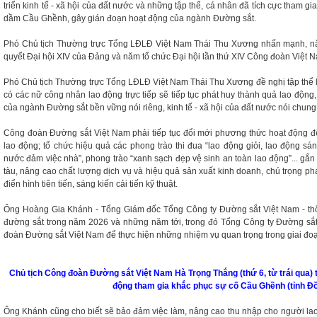
triển kinh tế - xã hội của đất nước và những tập thể, cá nhân đã tích cực tham g
dầm Cầu Ghềnh, gây gián đoạn hoạt động của ngành Đường sắt.
Phó Chủ tịch Thường trực Tổng LĐLĐ Việt Nam Thái Thu Xương nhấn mạnh, n
quyết Đại hội XIV của Đảng và năm tổ chức Đại hội lần thứ XIV Công đoàn Việt 
Phó Chủ tịch Thường trực Tổng LĐLĐ Việt Nam Thái Thu Xương đề nghị tập thể 
có các nữ công nhân lao động trực tiếp sẽ tiếp tục phát huy thành quả lao động,
của ngành Đường sắt bền vững nói riêng, kinh tế - xã hội của đất nước nói chung
Công đoàn Đường sắt Việt Nam phải tiếp tục đổi mới phương thức hoạt động để
lao động; tổ chức hiệu quả các phong trào thi đua “lao động giỏi, lao động sáng
nước đảm việc nhà”, phong trào “xanh sạch đẹp vệ sinh an toàn lao động”... gắ
tàu, nâng cao chất lượng dịch vụ và hiệu quả sản xuất kinh doanh, chú trọng ph
điển hình tiên tiến, sáng kiến cải tiến kỹ thuật.
Ông Hoàng Gia Khánh - Tổng Giám đốc Tổng Công ty Đường sắt Việt Nam - thô
đường sắt trong năm 2026 và những năm tới, trong đó Tổng Công ty Đường sắt
đoàn Đường sắt Việt Nam để thực hiện những nhiệm vụ quan trọng trong giai đoạ
Chủ tịch Công đoàn Đường sắt Việt Nam Hà Trọng Thắng (thứ 6, từ trái qua) 
động tham gia khắc phục sự cố Cầu Ghềnh (tỉnh Đ
Ông Khánh cũng cho biết sẽ bảo đảm việc làm, nâng cao thu nhập cho người la