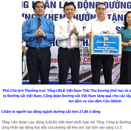
Phó Chủ tịch Thường trực Tổng LĐLĐ Việt Nam Thái Thu Xương (thứ hai, từ 
ty Đường sắt Việt Nam, Công đoàn Đường sắt Việt Nam tặng quà cho các tập
lan đâm va vào dầm Cầu Ghềnh
Chăm lo người lao động ngành đường sắt hơn 27,86 tỉ đồng
Tổng Liên đoàn Lao động (LĐLĐ) Việt Nam phối hợp với Tổng Công ty Đường
công nhân lao động trực tiếp của đường sắt khu vực Sài Gòn vào sáng 13.3.