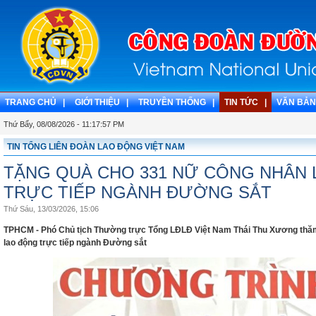
TRANG CHỦ |
GIỚI THIỆU |
TRUYỀN THỐNG |
TIN TỨC |
VĂN BẢN
Thứ Bẩy, 08/08/2026 - 11:17:57 PM
TIN TỔNG LIÊN ĐOÀN LAO ĐỘNG VIỆT NAM
TẶNG QUÀ CHO 331 NỮ CÔNG NHÂN
TRỰC TIẾP NGÀNH ĐƯỜNG SẮT
Thứ Sáu, 13/03/2026, 15:06
TPHCM - Phó Chủ tịch Thường trực Tổng LĐLĐ Việt Nam Thái Thu Xương thăm
lao động trực tiếp ngành Đường sắt