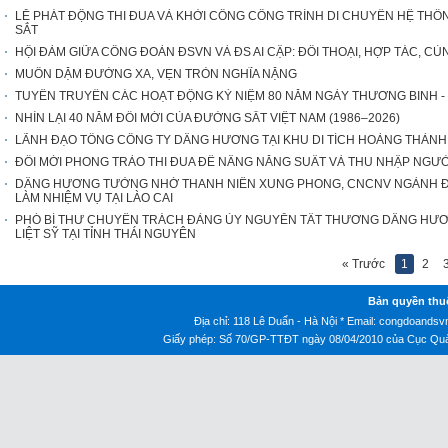
LỄ PHÁT ĐỘNG THI ĐUA VÀ KHỞI CÔNG CÔNG TRÌNH DI CHUYỂN HỆ THỐN
SẮT
HỘI ĐÀM GIỮA CÔNG ĐOÀN ĐSVN VÀ ĐS AI CẬP: ĐỐI THOẠI, HỢP TÁC, CÙ
MUÔN DẶM ĐƯỜNG XA, VẸN TRÒN NGHĨA NẶNG
TUYÊN TRUYỀN CÁC HOẠT ĐỘNG KỶ NIỆM 80 NĂM NGÀY THƯƠNG BINH - LIỆT 
NHÌN LẠI 40 NĂM ĐỔI MỚI CỦA ĐƯỜNG SẮT VIỆT NAM (1986–2026)
LÃNH ĐẠO TỔNG CÔNG TY DÂNG HƯƠNG TẠI KHU DI TÍCH HOÀNG THÀN
ĐỔI MỚI PHONG TRÀO THI ĐUA ĐỂ NÂNG NĂNG SUẤT VÀ THU NHẬP NGƯ
DÂNG HƯƠNG TƯỞNG NHỚ THANH NIÊN XUNG PHONG, CNCNV NGÀNH ĐƯ
LÀM NHIỆM VỤ TẠI LÀO CAI
PHÓ BÍ THƯ CHUYÊN TRÁCH ĐẢNG ỦY NGUYỄN TẤT THƯƠNG DÂNG HƯ
LIỆT SỸ TẠI TỈNH THÁI NGUYÊN
« Trước
1
2
Bản quyền thu
Địa chỉ: 118 Lê Duẩn - Hà Nội * Email:
congdoandsv
Giấy phép: Số 70/GP-TTĐT ngày 08/04/2010 của Cục Quản 