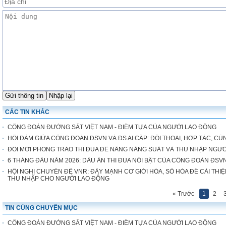
CÁC TIN KHÁC
CÔNG ĐOÀN ĐƯỜNG SẮT VIỆT NAM - ĐIỂM TỰA CỦA NGƯỜI LAO ĐỘNG
HỘI ĐÀM GIỮA CÔNG ĐOÀN ĐSVN VÀ ĐS AI CẬP: ĐỐI THOẠI, HỢP TÁC, CÙ
ĐỔI MỚI PHONG TRÀO THI ĐUA ĐỂ NÂNG NĂNG SUẤT VÀ THU NHẬP NGƯ
6 THÁNG ĐẦU NĂM 2026: DẤU ẤN THI ĐUA NỔI BẬT CỦA CÔNG ĐOÀN ĐSV
HỘI NGHỊ CHUYÊN ĐỀ VNR: ĐẨY MẠNH CƠ GIỚI HÓA, SỐ HÓA ĐỂ CẢI THIỆ
THU NHẬP CHO NGƯỜI LAO ĐỘNG
« Trước
1
2
TIN CÙNG CHUYÊN MỤC
CÔNG ĐOÀN ĐƯỜNG SẮT VIỆT NAM - ĐIỂM TỰA CỦA NGƯỜI LAO ĐỘNG