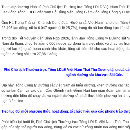
Tham dự chương trình có Phó Chủ tịch Thường trực Tổng LĐLĐ Việt Nam Thái 
Lao động Tổng LĐLĐ Việt Nam Đỗ Hồng Vân; Tổng Giám đốc Tổng Công ty Đườn
Ông Hà Trọng Thắng - Chủ tịch Công đoàn Đường sắt Việt Nam - cho biết, Tổng 
23.495 lao động, nữ là 6.047 người (tỉ lệ 25,7%), trong đó nữ lao động trực tiếp l
Trong dịp Tết Nguyên đán Bính Ngọ 2026, lãnh đạo Tổng Công ty Đường sắt V
Nam đã thăm, chúc Tết gần 6.000 người lao động làm việc phục vụ chạy tàu tro
người lao động có hoàn cảnh khó khăn; tổng số tiền chi cho các hoạt động c
ngành đường sắt hơn 27,86 tỉ đồng.
Phó Chủ tịch Thường trực Tổng LĐLĐ Việt Nam Thái Thu Xương tặng quà các
ngành đường sắt khu vực Sài Gòn.
Dịp này, Tổng Công ty Đường sắt Việt Nam đã biểu dương, khen thưởng các tập 
cố sà lan đâm va vào dầm Cầu Ghềnh (tỉnh Đồng Nai) làm gián đoạn vận tải t
hưởng đến biểu đồ chạy tàu và ngành đường sắt phải thực hiện phương án chuyể
- ga Biên Hòa.
Tiếp tục đổi mới phương thức hoạt động, tổ chức hiệu quả các phong trào thi 
Phát biểu tại buổi lễ, Phó Chủ tịch Thường trực Tổng LĐLĐ Việt Nam Thái T
góp của tập thể người lao động, trong đó có các nữ công nhân lao động trực t