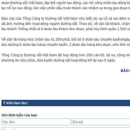
đoàn Đường sắt Việt Nam, tập thể người lao động, các nữ công nhân lao động tr
tục nỗ lực lao động, làm việc phấn đấu hoàn thành các nhiệm vụ trong giai đoạn t
Báo cáo của Tổng Công ty Đường sắt Việt Nam cho biết, do sự cố sà lan đâm 
đã ảnh hưởng đến hoạt động ngành đường sắt. Theo đó, về vận tải khách, chậm 
tàu khách Thống nhất và 6 đoàn tàu khách khu đoạn, phải hủy bình quân 1.500 v
Về vận tải hàng hóa: chậm tàu 41.359 phút, bãi bỏ 6 đoàn tàu chuyên tuyến/ngày
dọc đường 6 đoàn tàu hàng chuyên tuyến, 2 đoàn tàu hàng khu đoạn, ước tính m
Tổng Công ty Đường sắt Việt Nam đã huy động hơn 200 cán bộ, kỹ sư, công nhâ
phương án sửa chữa, đưa tuyến đường sắt hoạt động trở lại sau 5 ngày.
BÁO LAO Đ
Ý kiến bạn đọc:
Gửi bình luận của bạn