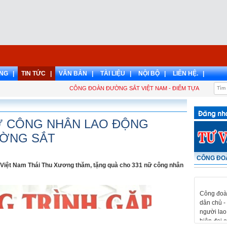
NG |
TIN TỨC |
VĂN BẢN |
TÀI LIỆU |
NỘI BỘ |
LIÊN HỆ. |
CÔNG ĐOÀN ĐƯỜNG SẮT VIỆT NAM - ĐIỂM TỰA CỦA NGƯỜI
Ữ CÔNG NHÂN LAO ĐỘNG
ƯỜNG SẮT
CÔNG ĐOÀ
Việt Nam Thái Thu Xương thăm, tặng quà cho 331 nữ công nhân
Công đoàn
dân chủ - 
người lao
hiện đại 