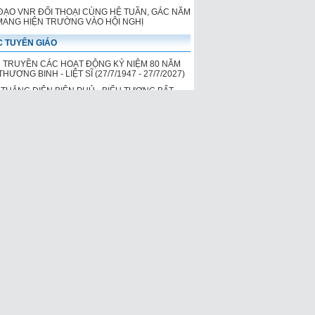
ĐẠO VNR ĐỐI THOẠI CÙNG HỆ TUẦN, GÁC NĂM
 MANG HIỆN TRƯỜNG VÀO HỘI NGHỊ
 TUYÊN GIÁO
 TRUYỀN CÁC HOẠT ĐỘNG KỶ NIỆM 80 NĂM
HƯƠNG BINH - LIỆT SĨ (27/7/1947 - 27/7/2027)
 THẮNG ĐIỆN BIÊN PHỦ - BIỂU TƯỢNG BẤT
CỦA Ý CHÍ DÂN TỘC
 TRUYỀN KỶ NIỆM 65 NĂM NGÀY MỞ ĐƯỜNG
Í MINH - NGÀY TRUYỀN THỐNG BỘ ĐỘI
NG SƠN
 TRUYỀN KỶ NIỆM 100 NĂM NGÀY SINH ĐỒNG
ÀO DUY TÙNG
 TRUYỀN KỶ NIỆM 120 NĂM NGÀY SINH ĐỒNG
OÀNG ĐÌNH GIONG, LÃNH ĐẠO TIỀN BỐI TIÊU
CỦA ĐẢNG VÀ CÁCH MẠNG VIỆT NAM
H THƯƠNG LƯỢNG VÀ KÝ KẾT TƯLĐTT
 TỰ, THỦ TỤC THƯƠNG LƯỢNG TẬP THỂ VÀ
T TƯLĐTT
PHÁP LUẬT CẦN BIẾT
 ĐIỂM MỚI VỀ BẢO HIỂM Y TẾ ÁP DỤNG TỪ
026