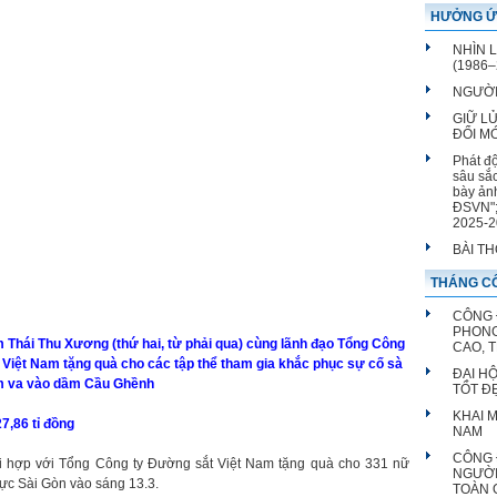
HƯỞNG Ứ
NHÌN 
(1986–
NGƯỜI
GIỮ L
ĐỔI M
Phát đ
sâu sắ
bày ản
ĐSVN";
2025-2
BÀI T
THÁNG CÔ
CÔNG 
PHONG
Thái Thu Xương (thứ hai, từ phải qua) cùng lãnh đạo Tổng Công
CAO, 
Việt Nam tặng quà cho các tập thể tham gia khắc phục sự cố sà
ĐẠI H
m va vào dầm Cầu Ghềnh
TỐT Đ
KHAI 
7,86 tỉ đồng
NAM
CÔNG 
 hợp với Tổng Công ty Đường sắt Việt Nam tặng quà cho 331 nữ
NGƯỜI
vực Sài Gòn vào sáng 13.3.
TOÀN 