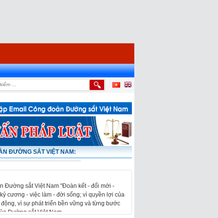
 LAO ĐỘNG
|
LỄ PHÁT ĐỘNG THI ĐUA VÀ KHỞI CÔNG CÔNG TRÌNH DI CHUYỂN HỆ 
N ĐƯỜNG SẮT VIỆT NAM:
 Đường sắt Việt Nam "Đoàn kết - đổi mới -
kỷ cương - việc làm - đời sống; vì quyền lợi của
 động, vì sự phát triển bền vững và từng bước
của Đường sắt Việt Nam