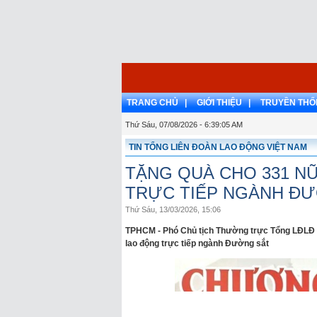
TRANG CHỦ |
GIỚI THIỆU |
TRUYỀN THỐ
Thứ Sáu, 07/08/2026 - 6:39:05 AM
TIN TỔNG LIÊN ĐOÀN LAO ĐỘNG VIỆT NAM
TẶNG QUÀ CHO 331 N
TRỰC TIẾP NGÀNH Đ
Thứ Sáu, 13/03/2026, 15:06
TPHCM - Phó Chủ tịch Thường trực Tổng LĐLĐ 
lao động trực tiếp ngành Đường sắt