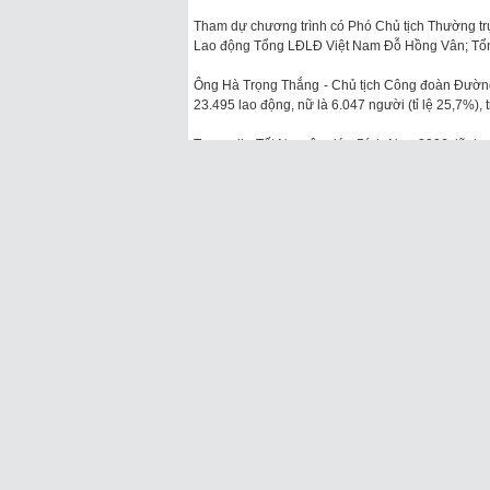
Tham dự chương trình có Phó Chủ tịch Thường 
Lao động Tổng LĐLĐ Việt Nam Đỗ Hồng Vân; Tổn
Ông Hà Trọng Thắng - Chủ tịch Công đoàn Đường 
23.495 lao động, nữ là 6.047 người (tỉ lệ 25,7%), 
Trong dịp Tết Nguyên đán Bính Ngọ 2026, lãnh
Nam đã thăm, chúc Tết gần 6.000 người lao động 
người lao động có hoàn cảnh khó khăn; tổng số
ngành đường sắt hơn 27,86 tỉ đồng.
Phó Chủ tịch Thường trực Tổng LĐLĐ Việt Nam
ngành đư
Dịp này, Tổng Công ty Đường sắt Việt Nam đã bi
cố sà lan đâm va vào dầm Cầu Ghềnh (tỉnh Đồng
hưởng đến biểu đồ chạy tàu và ngành đường sắt 
- ga Biên Hòa.
Tiếp tục đổi mới phương thức hoạt động, tổ chứ
Phát biểu tại buổi lễ, Phó Chủ tịch Thường t
góp của tập thể người lao động, trong đó có các