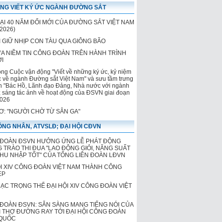
NG VIẾT KÝ ỨC NGÀNH ĐƯỜNG SẮT
LẠI 40 NĂM ĐỔI MỚI CỦA ĐƯỜNG SẮT VIỆT NAM
2026)
 GIỮ NHỊP CON TÀU QUA GIÔNG BÃO
ỬA NIỀM TIN CÔNG ĐOÀN TRÊN HÀNH TRÌNH
ỚI
ộng Cuộc vận động "Viết về những ký ức, kỷ niệm
c về ngành Đường sắt Việt Nam" và sưu tầm trưng
h "Bác Hồ, Lãnh đạo Đảng, Nhà nước với ngành
 sáng tác ảnh về hoạt động của ĐSVN giai đoạn
026
HƠ: "NGƯỜI CHỜ TỪ SÂN GA"
NG NHÂN, ATVSLĐ; ĐẠI HỘI CĐVN
ĐOÀN ĐSVN HƯỞNG ỨNG LỄ PHÁT ĐỘNG
 TRÀO THI ĐUA "LAO ĐỘNG GIỎI, NĂNG SUẤT
THU NHẬP TỐT" CỦA TỔNG LIÊN ĐOÀN LĐVN
ỘI XIV CÔNG ĐOÀN VIỆT NAM THÀNH CÔNG
ẸP
MẠC TRỌNG THỂ ĐẠI HỘI XIV CÔNG ĐOÀN VIỆT
ĐOÀN ĐSVN: SẴN SÀNG MANG TIẾNG NÓI CỦA
 THỢ ĐƯỜNG RAY TỚI ĐẠI HỘI CÔNG ĐOÀN
QUỐC