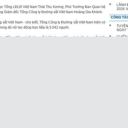
LÃNH 
trực Tổng LĐLĐ Việt Nam Thái Thu Xương; Phó Trưởng Ban Quan hệ
2026:
g Giám đốc Tổng Công ty Đường sắt Việt Nam Hoàng Gia Khánh.
CÔNG TÁC
sắt Việt Nam - cho biết, Tổng Công ty Đường sắt Việt Nam hiện có
TUYÊN
trong đó nữ lao động trực tiếp là 5.042 người.
NGÀY T
CHIẾN
 đạo Tổng Công ty Đường sắt Việt Nam, Công đoàn Đường sắt Việt
DIỆT 
làm việc phục vụ chạy tàu trong đêm Giao thừa, trợ cấp gần 2.560
TUYÊN
 tiền chi cho các hoạt động chăm lo cho người lao động của toàn
HỒ CH
TRƯỜ
TUYÊN
CHÍ Đ
 Thái Thu Xương tặng quà các nữ công nhân lao động trực tiếp
TUYÊN
ờng sắt khu vực Sài Gòn.
CHÍ H
BIỂU 
ểu dương, khen thưởng các tập thể, cá nhân tham gia khắc phục sự
 Nai) làm gián đoạn vận tải tuyến đường sắt Bắc - Nam, gây ảnh
QUY TRÌN
phải thực hiện phương án chuyển tải hành khách giữa hai ga Dĩ An
TRÌNH
KÝ KẾ
c hiệu quả các phong trào thi đua
VĂN BẢN 
NHỮNG
rực Tổng LĐLĐ Việt Nam Thái Thu Xương đã biểu dương những đóng
01/7/2
 nữ công nhân lao động trực tiếp của ngành Đường sắt vào sự phát