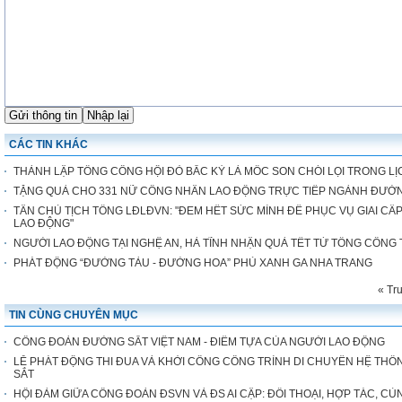
CÁC TIN KHÁC
THÀNH LẬP TỔNG CÔNG HỘI ĐỎ BẮC KỲ LÀ MỐC SON CHÓI LỌI TRONG 
TẶNG QUÀ CHO 331 NỮ CÔNG NHÂN LAO ĐỘNG TRỰC TIẾP NGÀNH ĐƯỜ
TÂN CHỦ TỊCH TỔNG LĐLĐVN: "ĐEM HẾT SỨC MÌNH ĐỂ PHỤC VỤ GIAI CẤ
LAO ĐỘNG"
NGƯỜI LAO ĐỘNG TẠI NGHỆ AN, HÀ TĨNH NHẬN QUÀ TẾT TỪ TỔNG CÔNG
PHÁT ĐỘNG “ĐƯỜNG TÀU - ĐƯỜNG HOA” PHỦ XANH GA NHA TRANG
« Tr
TIN CÙNG CHUYÊN MỤC
CÔNG ĐOÀN ĐƯỜNG SẮT VIỆT NAM - ĐIỂM TỰA CỦA NGƯỜI LAO ĐỘNG
LỄ PHÁT ĐỘNG THI ĐUA VÀ KHỞI CÔNG CÔNG TRÌNH DI CHUYỂN HỆ THỐN
SẮT
HỘI ĐÀM GIỮA CÔNG ĐOÀN ĐSVN VÀ ĐS AI CẬP: ĐỐI THOẠI, HỢP TÁC, CÙ