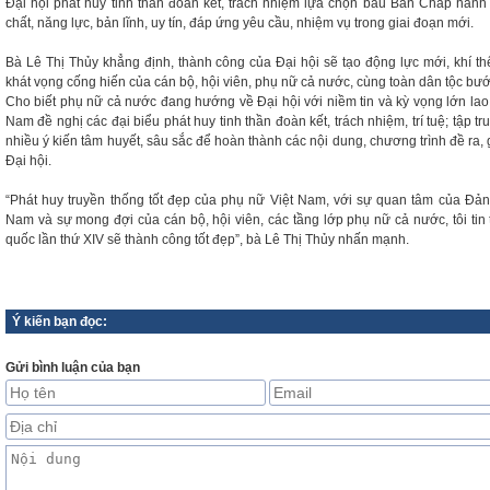
Đại hội phát huy tinh thần đoàn kết, trách nhiệm lựa chọn bầu Ban Chấp hàn
chất, năng lực, bản lĩnh, uy tín, đáp ứng yêu cầu, nhiệm vụ trong giai đoạn mới.
Bà Lê Thị Thủy khẳng định, thành công của Đại hội sẽ tạo động lực mới, khí thế
khát vọng cống hiến của cán bộ, hội viên, phụ nữ cả nước, cùng toàn dân tộc bướ
Cho biết phụ nữ cả nước đang hướng về Đại hội với niềm tin và kỳ vọng lớn lao,
Nam đề nghị các đại biểu phát huy tinh thần đoàn kết, trách nhiệm, trí tuệ; tập 
nhiều ý kiến tâm huyết, sâu sắc để hoàn thành các nội dung, chương trình đề ra
Đại hội.
“Phát huy truyền thống tốt đẹp của phụ nữ Việt Nam, với sự quan tâm của Đản
Nam và sự mong đợi của cán bộ, hội viên, các tầng lớp phụ nữ cả nước, tôi tin
quốc lần thứ XIV sẽ thành công tốt đẹp”, bà Lê Thị Thủy nhấn mạnh.
Ý kiến bạn đọc:
Gửi bình luận của bạn