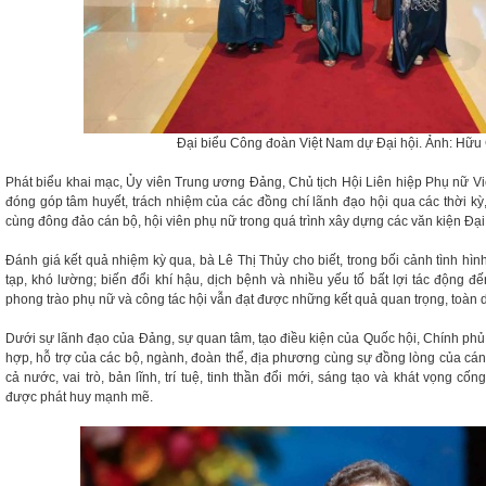
Đại biểu Công đoàn Việt Nam dự Đại hội. Ảnh: Hữu
Phát biểu khai mạc, Ủy viên Trung ương Đảng, Chủ tịch Hội Liên hiệp Phụ nữ V
đóng góp tâm huyết, trách nhiệm của các đồng chí lãnh đạo hội qua các thời kỳ
cùng đông đảo cán bộ, hội viên phụ nữ trong quá trình xây dựng các văn kiện Đại 
Đánh giá kết quả nhiệm kỳ qua, bà Lê Thị Thủy cho biết, trong bối cảnh tình hìn
tạp, khó lường; biến đổi khí hậu, dịch bệnh và nhiều yếu tố bất lợi tác động đế
phong trào phụ nữ và công tác hội vẫn đạt được những kết quả quan trọng, toàn d
Dưới sự lãnh đạo của Đảng, sự quan tâm, tạo điều kiện của Quốc hội, Chính phủ,
hợp, hỗ trợ của các bộ, ngành, đoàn thể, địa phương cùng sự đồng lòng của cán 
cả nước, vai trò, bản lĩnh, trí tuệ, tinh thần đổi mới, sáng tạo và khát vọng cố
được phát huy mạnh mẽ.