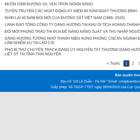
MUÔN DẶM ĐƯỜNG XA, VẸN TRÒN NGHĨA NẶNG
TUYÊN TRUYỀN CÁC HOẠT ĐỘNG KỶ NIỆM 80 NĂM NGÀY THƯƠNG BINH - LIỆT 
NHÌN LẠI 40 NĂM ĐỔI MỚI CỦA ĐƯỜNG SẮT VIỆT NAM (1986–2026)
LÃNH ĐẠO TỔNG CÔNG TY DÂNG HƯƠNG TẠI KHU DI TÍCH HOÀNG THÀN
ĐỔI MỚI PHONG TRÀO THI ĐUA ĐỂ NÂNG NĂNG SUẤT VÀ THU NHẬP NGƯ
DÂNG HƯƠNG TƯỞNG NHỚ THANH NIÊN XUNG PHONG, CNCNV NGÀNH ĐƯ
LÀM NHIỆM VỤ TẠI LÀO CAI
PHÓ BÍ THƯ CHUYÊN TRÁCH ĐẢNG ỦY NGUYỄN TẤT THƯƠNG DÂNG HƯ
LIỆT SỸ TẠI TỈNH THÁI NGUYÊN
« Trước
1
2
Bản quyền thu
Địa chỉ: 118 Lê Duẩn - Hà Nội * Email:
congdoandsv
Giấy phép: Số 70/GP-TTĐT ngày 08/04/2010 của Cục Quản 