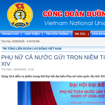
TRANG CHỦ |
GIỚI THIỆU |
TRUYỀN THỐNG |
TIN TỨC |
VĂN BẢN
Thứ Hai, 10/08/2026 - 4:44:06 AM
TIN TỔNG LIÊN ĐOÀN LAO ĐỘNG VIỆT NAM
PHỤ NỮ CẢ NƯỚC GỬI TRỌN NIỀM TI
XIV
Thứ Năm, 18/06/2026, 14:36
Sáng 18.6 diễn ra phiên trọng thể Đại hội đại biểu Phụ nữ toàn quốc lần thứ XI