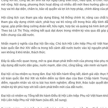
Cùng với đó, công tác an sinh xã hội ngày càng thiết thực, hiệu quả; tổ chức hội
mở rộng. Nội dung, phương thức hoạt động có nhiều đổi mới theo hướng gần cơ 
huy vai trò đại diện, chăm lo, bảo vệ quyền và lợi ích hợp pháp, chính đáng của p
Hội cũng tích cực tham gia xây dựng Đảng, hệ thống chính trị; nâng cao chất 
tham gia xây dựng chính sách; phát huy vai trò nòng cốt trong thúc đẩy bình đ
ngoại, góp phần tăng cường đoàn kết, hữu nghị, hợp tác và quảng bá hình ảnh ph
Theo bà Lê Thị Thủy, những kết quả đạt được trong nhiệm kỳ vừa qua đã góp 
triển chung của đất nước.
Nhấn mạnh ý nghĩa của Đại hội lần này, Chủ tịch Hội Liên hiệp Phụ nữ Việt Na
toàn quốc lần thứ XIV diễn ra trong bối cảnh đất nước bước vào kỷ nguyên phát 
xen không ít khó khăn, thách thức.
Đây là dấu mốc quan trọng, mở ra giai đoạn phát triển mới của phong trào phụ n
xây dựng đất nước dân giàu, nước mạnh, dân chủ, công bằng, văn minh và hạnh
Đại hội có ba nhiệm vụ trọng tâm. Đại hội tiến hành tổng kết, đánh giá việc thực
nữ toàn quốc lần thứ XIII và Kiểm điểm sự lãnh đạo của Ban Chấp hành Trung
điểm, nguyên nhân và rút ra bài học kinh nghiệm; đồng thời, thảo luận quyết đị
nhiệm kỳ tới phù hợp với bối cảnh phát triển mới của đất nước.
Đại hội có nhiệm vụ Tổng kết thi hành Điều lệ Hội Liên hiệp Phụ nữ Việt Nam khóa
Hội Liên hiệp Phụ nữ Việt Nam (sửa đổi, bổ sung).