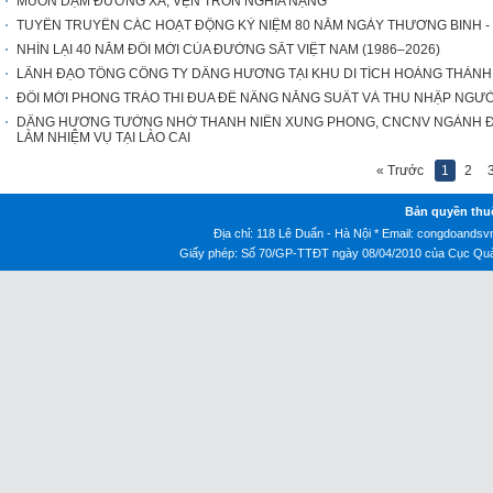
MUÔN DẶM ĐƯỜNG XA, VẸN TRÒN NGHĨA NẶNG
TUYÊN TRUYỀN CÁC HOẠT ĐỘNG KỶ NIỆM 80 NĂM NGÀY THƯƠNG BINH - LIỆT 
NHÌN LẠI 40 NĂM ĐỔI MỚI CỦA ĐƯỜNG SẮT VIỆT NAM (1986–2026)
LÃNH ĐẠO TỔNG CÔNG TY DÂNG HƯƠNG TẠI KHU DI TÍCH HOÀNG THÀN
ĐỔI MỚI PHONG TRÀO THI ĐUA ĐỂ NÂNG NĂNG SUẤT VÀ THU NHẬP NGƯ
DÂNG HƯƠNG TƯỞNG NHỚ THANH NIÊN XUNG PHONG, CNCNV NGÀNH ĐƯ
LÀM NHIỆM VỤ TẠI LÀO CAI
« Trước
1
2
Bản quyền thu
Địa chỉ: 118 Lê Duẩn - Hà Nội * Email:
congdoandsv
Giấy phép: Số 70/GP-TTĐT ngày 08/04/2010 của Cục Quản 