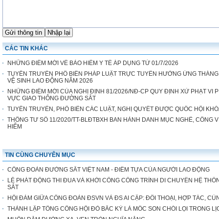
CÁC TIN KHÁC
NHỮNG ĐIỂM MỚI VỀ BẢO HIỂM Y TẾ ÁP DỤNG TỪ 01/7/2026
TUYÊN TRUYỀN PHỔ BIẾN PHÁP LUẬT TRỰC TUYẾN HƯỞNG ỨNG THÁNG
VỆ SINH LAO ĐỘNG NĂM 2026
NHỮNG ĐIỂM MỚI CỦA NGHỊ ĐỊNH 81/2026/NĐ-CP QUY ĐỊNH XỬ PHẠT VI
VỰC GIAO THÔNG ĐƯỜNG SẮT
TUYÊN TRUYỀN, PHỔ BIẾN CÁC LUẬT, NGHỊ QUYẾT ĐƯỢC QUỐC HỘI KHÓ
THÔNG TƯ SỐ 11/2020/TT-BLĐTBXH BAN HÀNH DANH MỤC NGHỀ, CÔNG V
HIỂM
TIN CÙNG CHUYÊN MỤC
CÔNG ĐOÀN ĐƯỜNG SẮT VIỆT NAM - ĐIỂM TỰA CỦA NGƯỜI LAO ĐỘNG
LỄ PHÁT ĐỘNG THI ĐUA VÀ KHỞI CÔNG CÔNG TRÌNH DI CHUYỂN HỆ THỐN
SẮT
HỘI ĐÀM GIỮA CÔNG ĐOÀN ĐSVN VÀ ĐS AI CẬP: ĐỐI THOẠI, HỢP TÁC, CÙ
THÀNH LẬP TỔNG CÔNG HỘI ĐỎ BẮC KỲ LÀ MỐC SON CHÓI LỌI TRONG 