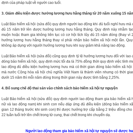
định của pháp luật về người cao tuổi.
3. Giảm điều kiện được hưởng lương hưu hằng tháng từ 20 năm xuống 15 nă
Luật Bảo hiểm xã hội (sửa đổi) quy định người lao động khi đủ tuổi nghỉ hưu mà 
đủ 15 năm trở lên được hưởng lương hưu hằng tháng. Quy định này nhằm tạ
muộn hoặc tham gia không liên tục có cơ hội tích lũy đủ 15 năm đóng (thay vì
hưởng lương hưu hằng tháng thay vì phải nhận bảo hiểm xã hội một lần. Quy 
không áp dụng với người hưởng lương hưu khi suy giảm khả năng lao động.
Luật Bảo hiểm xã hội (sửa đổi) cũng quy định tỷ lệ hưởng lương hưu đối với la
đóng bảo hiểm xã hội, quy định mức tối đa là 75% đồng thời quy định việc tính
lao động đủ điều kiện hưởng lương hưu mà có thời gian đóng bảo hiểm xã hội 
mà nước Cộng hòa xã hội chủ nghĩa Việt Nam là thành viên nhưng có thời gia
dưới 15 năm thì mỗi năm đóng trong thời gian này được tính bằng 2,25%.
4. Bổ sung chế độ thai sản vào chính sách bảo hiểm xã hội tự nguyện
Luật Bảo hiểm xã hội (sửa đổi) quy định người lao động tham gia bảo hiểm xã 
nữ và lao động nam) khi sinh con nếu đáp ứng đủ điều kiện (đóng bảo hiểm xã h
gian 12 tháng trước khi sinh con) thì được hưởng trợ cấp bằng 2 triệu đồng cho
22 tuần tuổi trở lên chết trong tử cung, thai chết trong khi chuyển dạ.
Người lao động tham gia bảo hiểm xã hội tự nguyện sẽ được hư