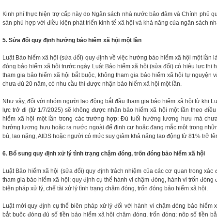
Kinh phí thực hiện trợ cấp này do Ngân sách nhà nước bảo đảm và Chính phủ quy
sản phù hợp với điều kiện phát triển kinh tế-xã hội và khả năng của ngân sách nh
5. Sửa đổi quy định hưởng bảo hiểm xã hội một lần
Luật Bảo hiểm xã hội (sửa đổi) quy định về việc hưởng bảo hiểm xã hội một lần là
đóng bảo hiểm xã hội trước ngày Luật Bảo hiểm xã hội (sửa đổi) có hiệu lực thi
tham gia bảo hiểm xã hội bắt buộc, không tham gia bảo hiểm xã hội tự nguyện v
chưa đủ 20 năm, có nhu cầu thì được nhận bảo hiểm xã hội một lần.
Như vậy, đối với nhóm người lao động bắt đầu tham gia bảo hiểm xã hội từ khi Lu
lực trở đi (từ 1/7/2025) sẽ không được nhận bảo hiểm xã hội một lần theo điều
hiểm xã hội một lần trong các trường hợp: Đủ tuổi hưởng lương hưu mà ch
hưởng lương hưu hoặc ra nước ngoài để định cư hoặc đang mắc một trong những 
bù, lao nặng, AIDS hoặc người có mức suy giảm khả năng lao động từ 81% trở lên;
6. Bổ sung quy định xử lý tình trạng chậm đóng, trốn đóng bảo hiểm xã hội
Luật Bảo hiểm xã hội (sửa đổi) quy định trách nhiệm của các cơ quan trong xác 
tham gia bảo hiểm xã hội; quy định cụ thể hành vi chậm đóng, hành vi trốn đóng 
biện pháp xử lý, chế tài xử lý tình trạng chậm đóng, trốn đóng bảo hiểm xã hội.
Luật mới quy định cụ thể biên pháp xử lý đối với hành vi chậm đóng bảo hiểm x
bắt buộc đóng đủ số tiền bảo hiểm xã hội chậm đóng, trốn đóng; nộp số tiền bằ