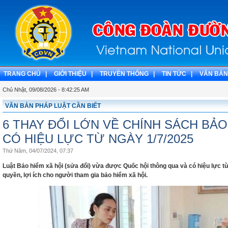
TRANG CHỦ |
GIỚI THIỆU |
TRUYỀN THỐNG |
TIN TỨC |
VĂN BẢN
Chủ Nhật, 09/08/2026 - 8:42:26 AM
VĂN BẢN PHÁP LUẬT CẦN BIẾT
6 THAY ĐỔI LỚN VỀ CHÍNH SÁCH BẢO
CÓ HIỆU LỰC TỪ NGÀY 1/7/2025
Thứ Năm, 04/07/2024, 07:37
Luật Bảo hiểm xã hội (sửa đổi) vừa được Quốc hội thông qua và có hiệu lực t
quyền, lợi ích cho người tham gia bảo hiểm xã hội.