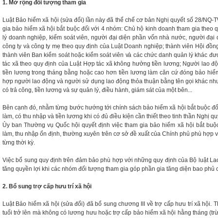
1. Mở rộng đối tượng tham gia
Luật Bảo hiểm xã hội (sửa đổi) lần này đã thể chế cơ bản Nghị quyết số 28/NQ-
gia bảo hiểm xã hội bắt buộc đối với 4 nhóm: Chủ hộ kinh doanh tham gia theo
lý doanh nghiệp, kiểm soát viên, người đại diện phần vốn nhà nước, người đại
công ty và công ty mẹ theo quy định của Luật Doanh nghiệp; thành viên Hội đồng
thành viên Ban kiểm soát hoặc kiểm soát viên và các chức danh quản lý khác đượ
tác xã theo quy định của Luật Hợp tác xã không hưởng tiền lương; Người lao độn
tiền lương trong tháng bằng hoặc cao hơn tiền lương làm căn cứ đóng bảo hiểm
hợp người lao động và người sử dụng lao động thỏa thuận bằng tên gọi khác như
có trả công, tiền lương và sự quản lý, điều hành, giám sát của một bên...
Bên cạnh đó, nhằm từng bước hướng tới chính sách bảo hiểm xã hội bắt buộc đối
làm, có thu nhập và tiền lương khi có đủ điều kiện cần thiết theo tinh thần Nghị 
Ủy ban Thường vụ Quốc hội quyết định việc tham gia bảo hiểm xã hội bắt buộc
làm, thu nhập ổn định, thường xuyên trên cơ sở đề xuất của Chính phủ phù hợp với
từng thời kỳ.
Việc bổ sung quy định trên đảm bảo phù hợp với những quy định của Bộ luật La
tăng quyền lợi khi các nhóm đối tượng tham gia góp phần gia tăng diện bao phủ 
2. Bổ sung trợ cấp hưu trí xã hội
Luật Bảo hiểm xã hội (sửa đổi) đã bổ sung chương III về trợ cấp hưu trí xã hội.
tuổi trở lên mà không có lương hưu hoặc trợ cấp bảo hiểm xã hội hằng tháng (tr