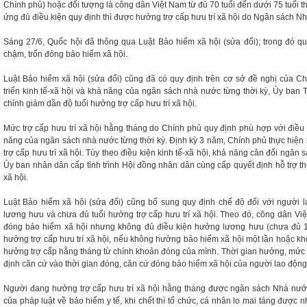
Chính phủ) hoặc đối tượng là công dân Việt Nam từ đủ 70 tuổi đến dưới 75 tuổi 
ứng đủ điều kiện quy định thì được hưởng trợ cấp hưu trí xã hội do Ngân sách 
Sáng 27/6, Quốc hội đã thông qua Luật Bảo hiểm xã hội (sửa đổi); trong đó quy
chậm, trốn đóng bảo hiểm xã hội.
Luật Bảo hiểm xã hội (sửa đổi) cũng đã có quy định trên cơ sở đề nghị của Ch
triển kinh tế-xã hội và khả năng của ngân sách nhà nước từng thời kỳ, Ủy ban
chỉnh giảm dần độ tuổi hưởng trợ cấp hưu trí xã hội.
Mức trợ cấp hưu trí xã hội hằng tháng do Chính phủ quy định phù hợp với điều k
năng của ngân sách nhà nước từng thời kỳ. Định kỳ 3 năm, Chính phủ thực hiện r
trợ cấp hưu trí xã hội. Tùy theo điều kiện kinh tế-xã hội, khả năng cân đối ngân
Ủy ban nhân dân cấp tỉnh trình Hội đồng nhân dân cùng cấp quyết định hỗ trợ t
xã hội.
Luật Bảo hiểm xã hội (sửa đổi) cũng bổ sung quy định chế độ đối với người 
lương hưu và chưa đủ tuổi hưởng trợ cấp hưu trí xã hội. Theo đó, công dân Việ
đóng bảo hiểm xã hội nhưng không đủ điều kiện hưởng lương hưu (chưa đủ 
hưởng trợ cấp hưu trí xã hội, nếu không hưởng bảo hiểm xã hội một lần hoặc k
hưởng trợ cấp hằng tháng từ chính khoản đóng của mình. Thời gian hưởng, mức
định căn cứ vào thời gian đóng, căn cứ đóng bảo hiểm xã hội của người lao động
Người đang hưởng trợ cấp hưu trí xã hội hằng tháng được ngân sách Nhà nước
của pháp luật về bảo hiểm y tế, khi chết thì tổ chức, cá nhân lo mai táng được n