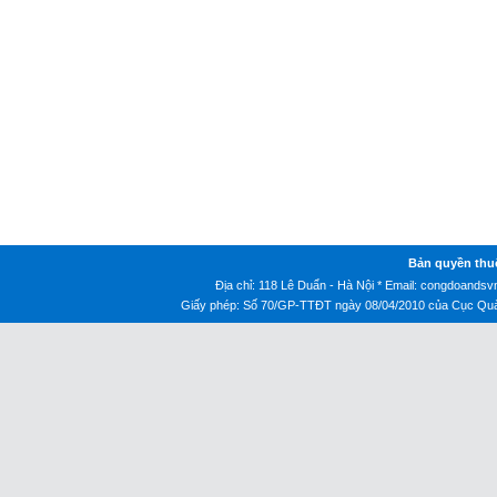
Bản quyền thu
Địa chỉ: 118 Lê Duẩn - Hà Nội * Email:
congdoandsv
Giấy phép: Số 70/GP-TTĐT ngày 08/04/2010 của Cục Quản 