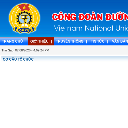
TRANG CHỦ |
GIỚI THIỆU |
TRUYỀN THỐNG |
TIN TỨC |
VĂN BẢN
Thứ Sáu, 07/08/2026 - 4:09:24 PM
CƠ CẤU TỔ CHỨC